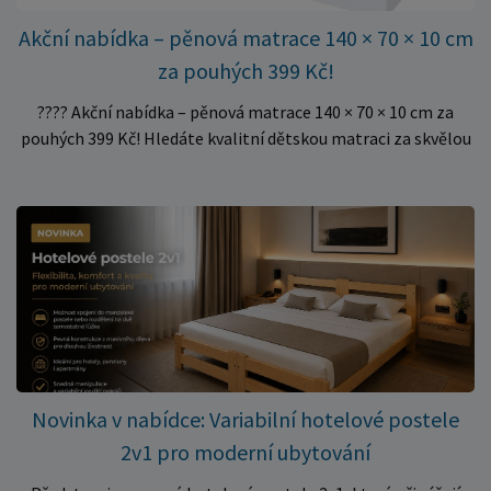
Akční nabídka – pěnová matrace 140 × 70 × 10 cm
za pouhých 399 Kč!
???? Akční nabídka – pěnová matrace 140 × 70 × 10 cm za
pouhých 399 Kč! Hledáte kvalitní dětskou matraci za skvělou
cenu? Právě teď můžete pořídit pěnovou matraci 140 × 70 ×
10 cm za neuvěřitelných 399 Kč. ✅ Rozměr: 140 × 70 × 10 cm
✅ Pohodlné pěnové jádro pro komfortní spánek dítěte ✅
Skvělá volba do dětských postýlek ✅ Výjimečně výhodná cena
– jen 399 Kč Využijte této mimořádné nabídky a pořiďte
kvalitní matraci za cenu, která patří k nejvýhodnějším na
trhu. Akce platí pouze do vyprodání zásob. Nakupujte chytře a
ušetřete!
Novinka v nabídce: Variabilní hotelové postele
2v1 pro moderní ubytování