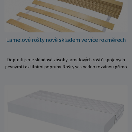
Lamelové rošty nově skladem ve více rozměrech
Doplnili jsme skladové zásoby lamelových roštů spojených
pevnými textilními popruhy. Rošty se snadno rozvinou přímo
do rámu postele a poskytují matraci stabilní a rovnoměrnou
oporu. K dispozici jsou ve více rozměrech pro jednolůžkové i
dvoulůžkové postele. Aktuálně máme skladem velké
množství kusů, proto můžeme objednávky rychle expedovat.
Vyberte si vhodný rozměr a dopřejte své matraci kvalitní
podklad za výhodnou cenu.