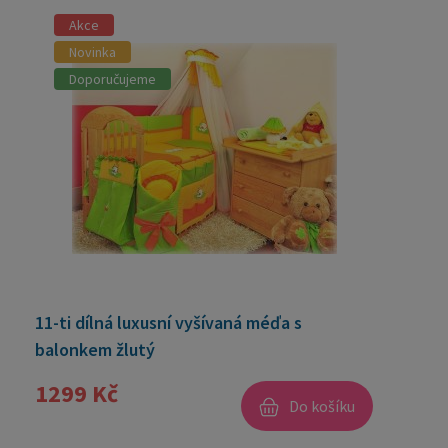
Akce
Novinka
Doporučujeme
11-ti dílná luxusní vyšívaná méďa s
balonkem žlutý
1299 Kč
Do košíku