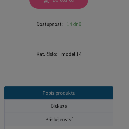
látka polštářku je vyrobena z jemných vláken
Microtouch a proto zaručuje nejjvyšší komfort
spánku pro vaše nejmenší. Přikrývka byla vyvinuta
Dostupnost:
14 dnů
ve spolupráci s dermatology pro kojence a malé
děti s citlivou pokožkou se sklonem k alergiím. Je
vyrobena z vysoce kvalitních silikonových vláken.
Prodyšná mikrovlákna tkaniny Microtouch zaručují
Kat. číslo:
model 14
měkkost i nejcitlivější a nejnáročnější pleti. Ložní
prádlo lze prát v pračce na 60 ° C a sušit v sušičce.
Sada obsahuje: Povlečení na polštářek 60x40 cm
Povlečení na peřinku o rozměrech 90x120
Bezpečnostní mantinel se záhlavníkem Polštářek
Popis produktu
60x40 cm z antialergických mikrovláken Peřinka
90x120 cm z antialergických mikrovláken
Diskuze
Baldachýn 300/175 cm Mašlička Závěsný měsíček
Příslušenství
Příborník s kapsičkami Zavinovačka 80x80 cm