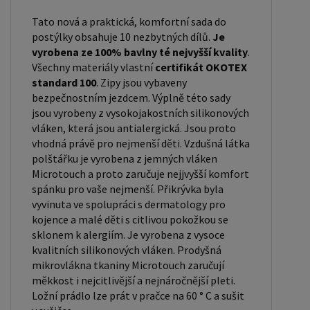
Tato nová a praktická, komfortní sada do
postýlky obsahuje 10 nezbytných dílů.
Je
vyrobena ze 100% bavlny té nejvyšší kvality
.
Všechny materiály vlastní
certifikát OKOTEX
standard 100
. Zipy jsou vybaveny
bezpečnostním jezdcem. Výplně této sady
jsou vyrobeny z vysokojakostních silikonových
vláken, která jsou antialergická. Jsou proto
vhodná právě pro nejmenší děti. Vzdušná látka
polštářku je vyrobena z jemných vláken
Microtouch a proto zaručuje nejjvyšší komfort
spánku pro vaše nejmenší. Přikrývka byla
vyvinuta ve spolupráci s dermatology pro
kojence a malé děti s citlivou pokožkou se
sklonem k alergiím. Je vyrobena z vysoce
kvalitních silikonových vláken. Prodyšná
mikrovlákna tkaniny Microtouch zaručují
měkkost i nejcitlivější a nejnáročnější pleti.
Ložní prádlo lze prát v pračce na 60 ° C a sušit