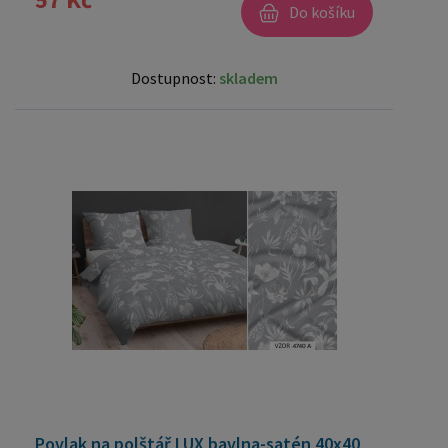
Do košíku
Dostupnost:
skladem
Povlak na polštář LUX bavlna-satén 40x40