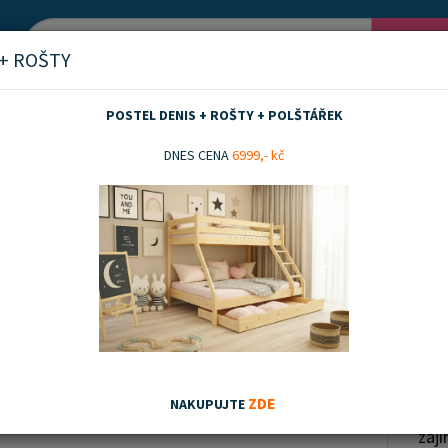
Vyh
 + ROŠTY
POSTEL DENIS + ROŠTY + POLŠTÁŘEK
takty
DNES CENA
6999,- kč
kty
 LINKA - STAV OBJEDNÁVEK
VE
ZDE
NAKUPUJTE
a:
Po-Pá 8.00 – 14.30 hod
Mát
zaj