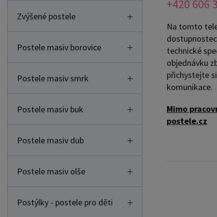
+420 606 
Zvýšené postele
Na tomto tele
dostupnostech
Postele masiv borovice
technické spe
objednávku zb
přichystejte s
Postele masiv smrk
komunikace.
Mimo pracovn
Postele masiv buk
postele.cz
Postele masiv dub
Postele masiv olše
Postýlky - postele pro děti