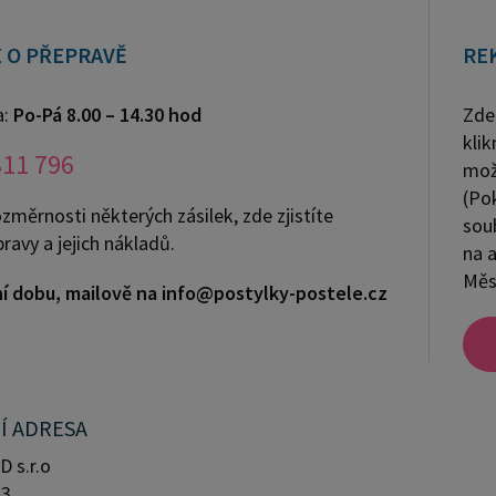
 O PŘEPRAVĚ
RE
a:
Po-Pá 8.00 – 14.30 hod
Zde
kli
311 796
mož
(Pok
změrnosti některých zásilek, zde zjistíte
sou
ravy a jejich nákladů.
na 
Měs
í dobu, mailově na info@postylky-postele.cz
Í ADRESA
 s.r.o
83