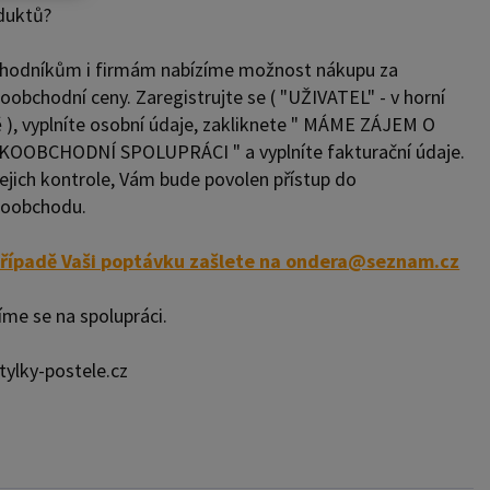
duktů?
hodníkům i firmám nabízíme možnost nákupu za
oobchodní ceny. Zaregistrujte se ( "UŽIVATEL" - v horní
tě ), vyplníte osobní údaje, zakliknete " MÁME ZÁJEM O
KOOBCHODNÍ SPOLUPRÁCI " a vyplníte fakturační údaje.
jejich kontrole, Vám bude povolen přístup do
koobchodu.
řípadě Vaši poptávku zašlete na ondera@seznam.cz
íme se na spolupráci.
tylky-postele.cz