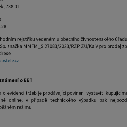
ek, 738 01
8
128
hodním rejstříku vedeném u obecního živnostenského úřadu 
 Sp. značka MMFM_S 27083/2023/RŽP ŽÚ/KalV pro prodej zbo
drese
ostele.cz
oznámení o EET
 o evidenci tržeb je prodávající povinen vystavit kupující
ně online; v případě technického výpadku pak nejpozději
 běžném režimu.