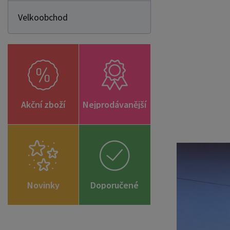
Velkoobchod
Akční zboží
Nejprodávanější
Novinky
Doporučené
zboží