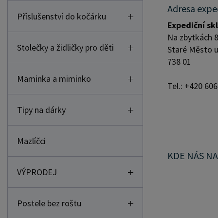
Adresa expe
Příslušenství do kočárku
Expediční sk
Na zbytkách 8
Stolečky a židličky pro děti
Staré Město u
738 01
Maminka a miminko
Tel.: +420 60
Tipy na dárky
Mazlíčci
KDE NÁS N
VÝPRODEJ
Postele bez roštu