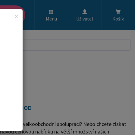
ledat
×
Menu
Uživatel
Košík
LKOOBCHOD
e zájem o velkoobchodní spolupráci? Nebo chcete získat
ímavou cenovou nabídku na větší množství našich