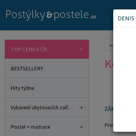
DENIS
Home
Kon
TOP CENA V ČR
Konta
BESTSELLERY
Hity týdne
Vybavení ubytovacích zařízení
ZÁKAZNICKÁ
Provozní dob
Postel + matrace