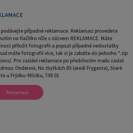
KLAMACE
 podávejte případné reklamace. Reklamaci provedete
knutím na tlačítko níže s názvem REKLAMACE. Máte
nost přiložit fotografii a popsat případné nedostatky
ud máte fotografií více, tak si je zabalte do jednoho *.zip
boru). Pro zaslání reklamace po předchozím mailu zaslat
adresu: Onderovi, Na zbytkách 83 (areál Frygesta), Staré
to u Frýdku-Místku, 738 01
Reklamace