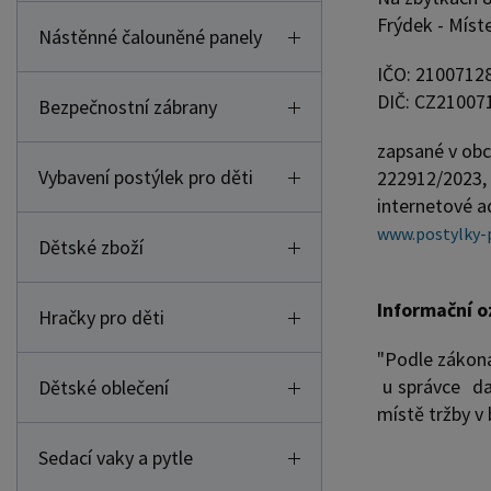
Frýdek - Míst
Nástěnné čalouněné panely
IČO: 2100712
DIČ: CZ21007
Bezpečnostní zábrany
zapsané v obc
Vybavení postýlek pro děti
222912/2023,
internetové a
www.postylky-p
Dětské zboží
Informační 
Hračky pro děti
"Podle zákona
u správce da
Dětské oblečení
místě tržby v
Sedací vaky a pytle