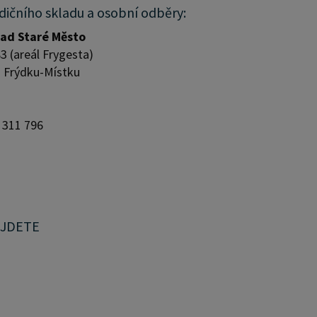
dičního skladu a osobní odběry:
lad Staré Město
3 (areál Frygesta)
 Frýdku-Místku
6 311 796
AJDETE