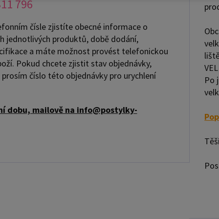
311 796
pro
fonním čísle zjistíte obecné informace o
Obc
 jednotlivých produktů, době dodání,
velk
cifikace a máte možnost provést telefonickou
liš
oží. Pokud chcete zjistit stav objednávky,
VEL
i prosím číslo této objednávky pro urychlení
Po 
vel
í dobu, mailově na info@postylky-
Pop
Těš
Pos