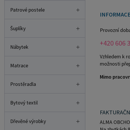
Patrové postele
INFORMACE
Šuplíky
Provozní dob
+420 606 
Nábytek
Vzhledem k ro
možnosti přep
Matrace
Mimo pracovn
Prostěradla
Bytový textil
FAKTURAČN
Dřevěné výrobky
ALMA OBCHOD
Na zbytkách 