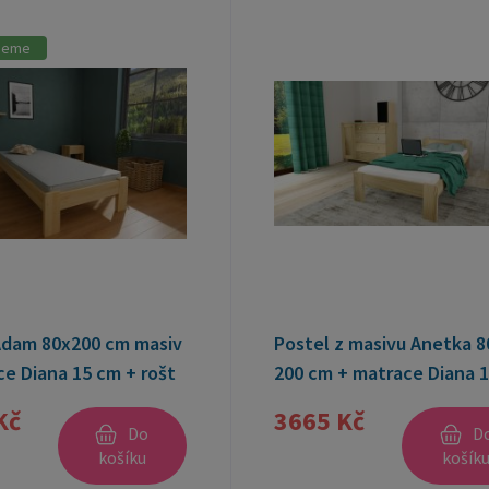
jeme
Adam 80x200 cm masiv
Postel z masivu Anetka 8
e Diana 15 cm + rošt
200 cm + matrace Diana 
+ rošt ZDARMA
Kč
3665 Kč
Do
D
košíku
košík