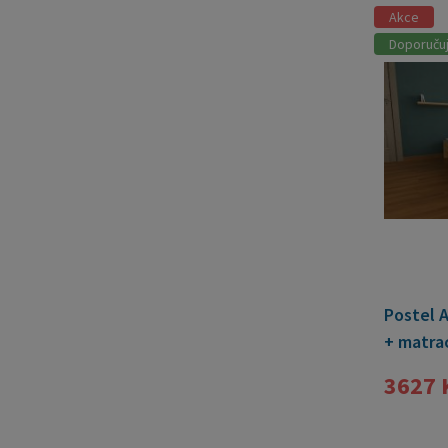
Akce
Doporuču
Postel 
+ matrac
ZDARMA
3627 