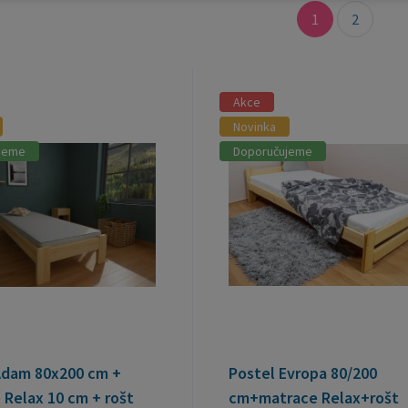
1
2
Akce
Novinka
jeme
Doporučujeme
Adam 80x200 cm +
Postel Evropa 80/200
 Relax 10 cm + rošt
cm+matrace Relax+rošt