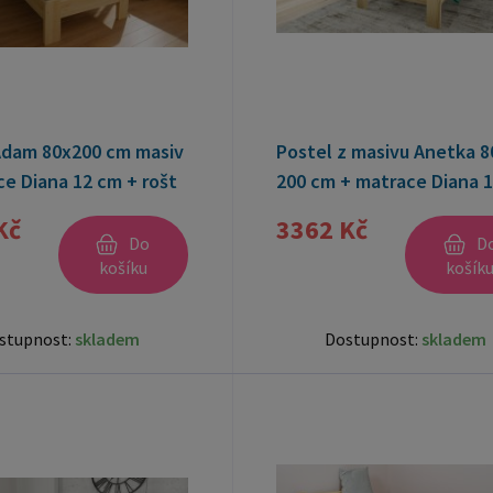
Adam 80x200 cm masiv
Postel z masivu Anetka 8
e Diana 12 cm + rošt
200 cm + matrace Diana 
+ rošt ZDARMA
Kč
3362 Kč
Do
D
košíku
košík
stupnost:
skladem
Dostupnost:
skladem