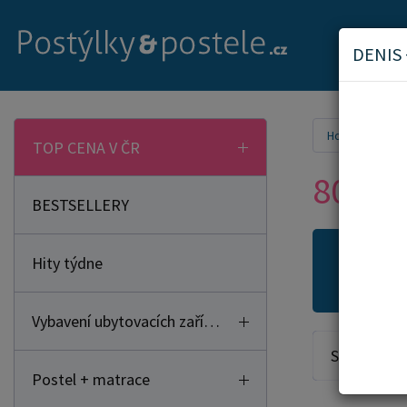
DENIS
Home
Post
TOP CENA V ČR
80x200
BESTSELLERY
Hity týdne
Novi
Vybavení ubytovacích zařízení
Seřadit od:
Postel + matrace