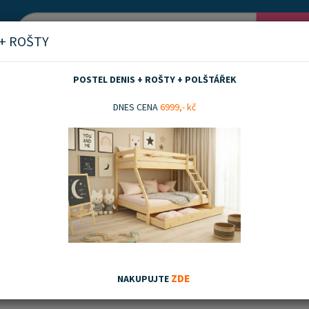
Vyh
 + ROŠTY
POSTEL DENIS + ROŠTY + POLŠTÁŘEK
el + matrace
80x200 cm postele s matrací
DNES CENA
6999,- kč
 cm postele s matrací
nka
Akční zboží
Doporučujeme
Nejnovějších
Nejnižší ceny
Nejvyšší ceny
ZDE
NAKUPUJTE