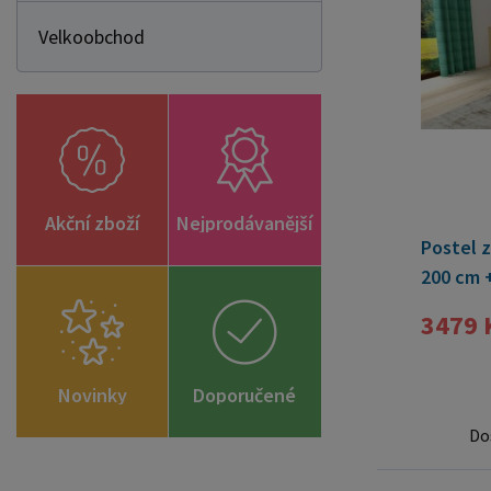
Velkoobchod
Akční zboží
Nejprodávanější
Postel z
200 cm 
12cm + 
3479 
Novinky
Doporučené
zboží
Do