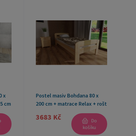
0 x
Postel masiv Bohdana 80 x
15 cm
200 cm + matrace Relax + rošt
ZDARMA
3683 Kč
o
Do
u
košíku