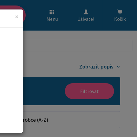
ledat
×
Menu
Uživatel
Košík
Zobrazit popis
Filtrovat
Dle výrobce (A-Z)