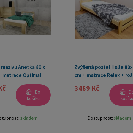
 masivu Anetka 80 x
Zvýšená postel Halle 80
+ matrace Optimal
cm + matrace Relax + roš
rošt ZDARMA
ZDARMA
Kč
3489 Kč
Do
D
košíku
košík
stupnost:
skladem
Dostupnost:
skladem