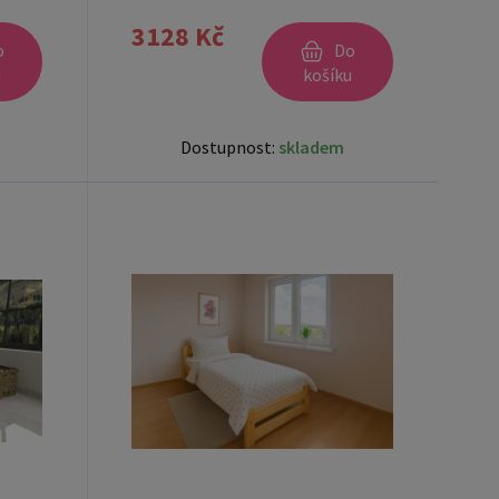
ZDARMA
3128 Kč
o
Do
u
košíku
Dostupnost:
skladem