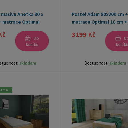
 masivu Anetka 80 x
Postel Adam 80x200 cm +
+ matrace Optimal
matrace Optimal 10 cm + 
rošt ZDARMA
ZDARMA
Kč
3199 Kč
Do
D
košíku
košík
stupnost:
skladem
Dostupnost:
skladem
jeme