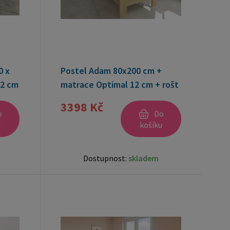
0 x
Postel Adam 80x200 cm +
12 cm
matrace Optimal 12 cm + rošt
ZDARMA
3398 Kč
o
Do
u
košíku
Dostupnost:
skladem