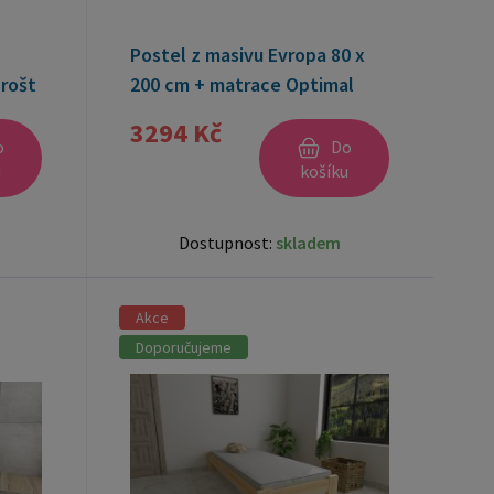
Postel z masivu Evropa 80 x
rošt
200 cm + matrace Optimal
10cm + rošt ZDARMA
3294 Kč
o
Do
u
košíku
Dostupnost:
skladem
Akce
Doporučujeme