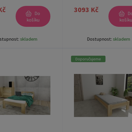
ZDARMA
Kč
3093 Kč
Do
D
košíku
košík
stupnost:
skladem
Dostupnost:
skladem
Doporučujeme