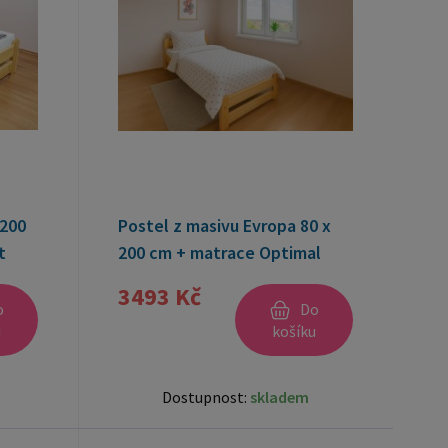
x200
Postel z masivu Evropa 80 x
t
200 cm + matrace Optimal
12cm + rošt ZDARMA
3493 Kč
o
Do
u
košíku
Dostupnost:
skladem