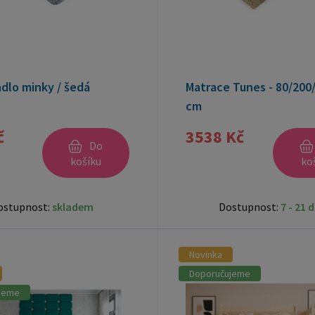
dlo minky / šedá
Matrace Tunes - 80/200
cm
č
3538 Kč
Do
košíku
ko
ostupnost:
skladem
Dostupnost:
7 - 21 
Novinka
Doporučujeme
jeme