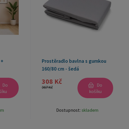
 +
Prostěradlo bavlna s gumkou
160/80 cm - šedá
308 Kč
Do
Do
367 Kč
šíku
košíku
em
Dostupnost:
skladem