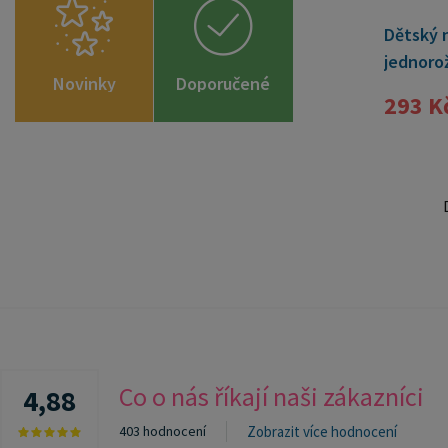
jednoro
Novinky
Doporučené
293 K
zboží
Co o nás říkají naši zákazníci
4,88
403 hodnocení
Zobrazit více hodnocení