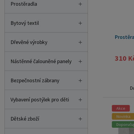
Bytový textil
Prostěra
Dřevěné výrobky
310 K
Nástěnné čalouněné panely
Bezpečnostní zábrany
D
Vybavení postýlek pro děti
Akce
Novinka
Dětské zboží
Doporuču
Hračky pro děti