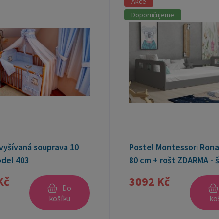
vyšívaná souprava 10
Postel Montessori Rona
odel 403
80 cm + rošt ZDARMA - 
Kč
3092 Kč
Do
košíku
ko
ostupnost:
skladem
Dostupnost:
sklad