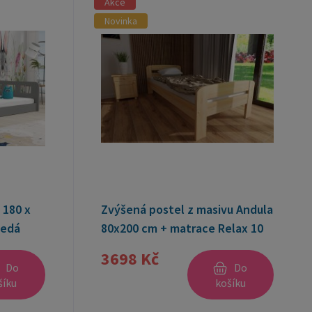
 180 x
Zvýšená postel z masivu Andula
šedá
80x200 cm + matrace Relax 10
cm + rošt ZDARMA
3698 Kč
Do
Do
šíku
košíku
em
Dostupnost:
skladem