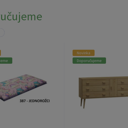
ručujeme
Novinka
jeme
Doporučujeme
ástěnný panel Classic -
Komoda z masivu borov