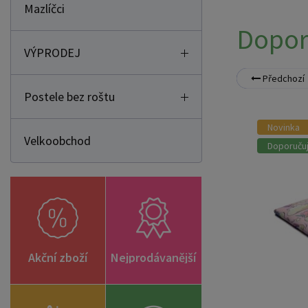
Dopo
VÝPRODEJ
Předchozí
Postele bez roštu
Novinka
Velkoobchod
Doporuču
Akční zboží
Nejprodávanější
Dětský n