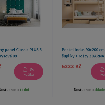
ný panel Classic PLUS 3
Postel Indus 90x200 cm
kysová 09
šuplíky + rošty ZDARMA
č
6333 Kč
Do
košíku
ko
Dostupnost:
14 dní
Dostupnost:
sklad