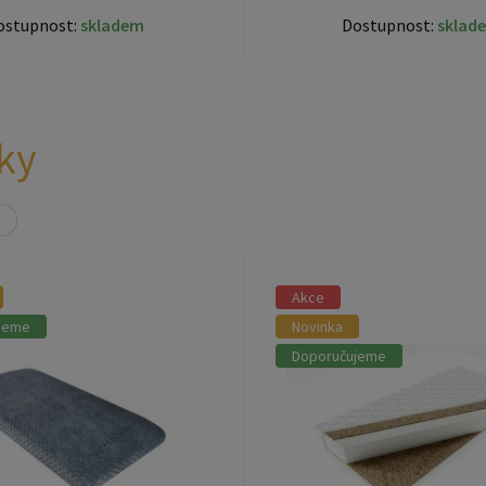
ky
Akce
jeme
Novinka
Doporučujeme