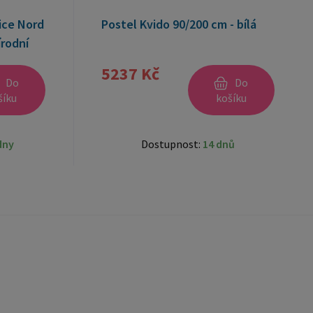
írodní
5237 Kč
Do
Do
šíku
košíku
ýdny
Dostupnost:
14 dnů