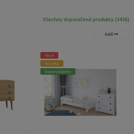
Všechny doporučené produkty (3436)
Další
Akce
Novinka
Doporučujeme
ice Nord
Postel Kvido 90/200 cm - bílá