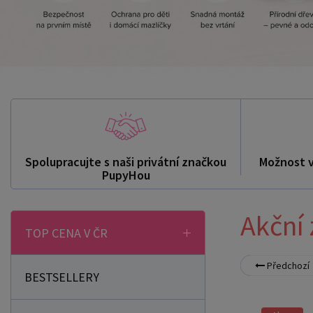
Spolupracujte s naši privátní značkou
Možnost 
PupyHou
Akční 
TOP CENA V ČR
Předchozí
BESTSELLERY
Akce
Hity týdne