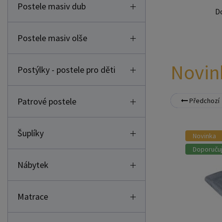
Postele masiv olše
Novin
Postýlky - postele pro děti
Patrové postele
Předchozí
Šuplíky
Novinka
Doporuču
Nábytek
Matrace
Prostěradla