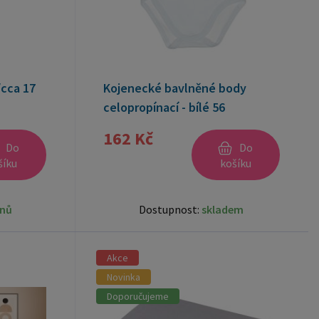
/cca 17
Kojenecké bavlněné body
celopropínací - bílé 56
162 Kč
Do
Do
šíku
košíku
dnů
Dostupnost:
skladem
Akce
Novinka
Doporučujeme