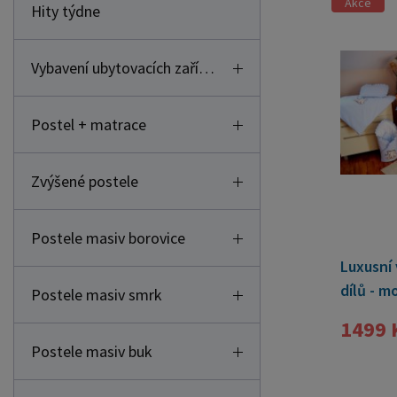
Vybavení ubytovacích zařízení
Postel + matrace
Zvýšené postele
Postele masiv borovice
Luxusní 
dílů - m
Postele masiv smrk
1499 
Postele masiv buk
Postele masiv dub
D