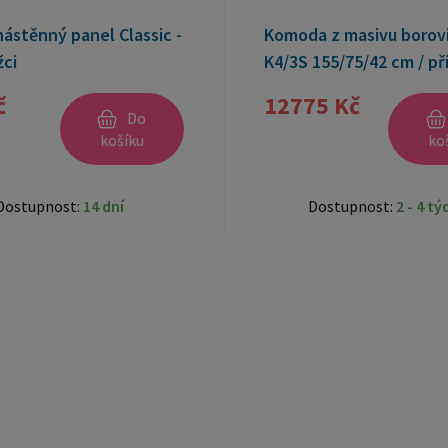
žci
K4/3S 155/75/42 cm / př
č
12775 Kč
Do
košíku
ko
Dostupnost:
14 dní
Dostupnost:
2 - 4 t