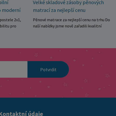
Velké skladové zásoby pěnových
ilní
matrací za nejlepší cenu
o moderní
Pěnové matrace za nejlepší cenu na trhu Do
postele 2v1,
naší nabídky jsme nově zařadili kvalitní
bilitu pro
pěnové matrace za výjimečně výhodnou
ubytovny. Díky
cenu, které jsou ideální jak pro domácnosti,
kolika
tak i pro penziony, apartmány, ubytovny
manželské
nebo rekreační zařízení. Matrace jsou
a dvě
vyrobeny z kvalitní pěny se střední tvrdostí,
aktuálních
která poskytuje pohodlnou oporu tělu a je
 pro každé
Potvrdit
vhodná pro každodenní spánek. Díky
ou navrženy s
prošívanému a snímatelnému potahu je
stabilitu a
údržba velmi jednoduchá a hygienická.
onstrukce z
Matrace jsou navíc vakuově baleny, což
stí spolehlivé
umožňuje snadnou přepravu a manipulaci. ✔
tížení v
středně tvrdá pohodlná pěna ✔ prošívaný
 výhody
snímatelný potah ✔ hygienické a praktické
spojení do
Kontaktní údaje
řešení ✔ vhodné do domácností i
lení na dvě