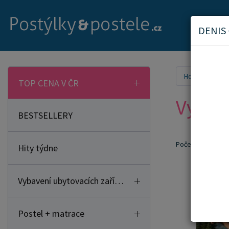
DENIS
Home
Vyh
TOP CENA V ČR
Vyhle
BESTSELLERY
Počet nalezených
Hity týdne
Doporuču
Vybavení ubytovacích zařízení
Postel + matrace