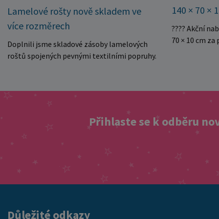
140 × 70 × 
Lamelové rošty nově skladem ve
více rozměrech
???? Akční na
70 × 10 cm za
Doplnili jsme skladové zásoby lamelových
kvalitní dětsk
roštů spojených pevnými textilními popruhy.
Právě teď můž
Rošty se snadno rozvinou přímo do rámu
140 × 70 × 10 
postele a poskytují matraci stabilní a
Rozměr: 140 ×
rovnoměrnou oporu. K dispozici jsou ve více
pěnové jádro 
rozměrech pro jednolůžkové i dvoulůžkové
Skvělá volba 
postele. Aktuálně máme skladem velké
Přihlaste se k odběru no
Výjimečně výho
množství kusů, proto můžeme objednávky
této mimořádn
rychle expedovat. Vyberte si vhodný rozměr a
matraci za cen
dopřejte své matraci kvalitní podklad za
nejvýhodnější
výhodnou cenu.
vyprodání zás
ušetřete!
Důležité odkazy