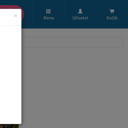
ledat
×
Menu
Uživatel
Košík