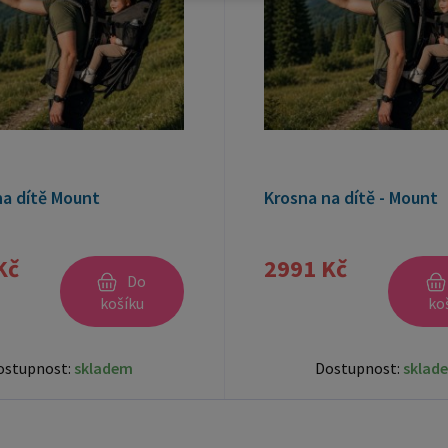
na dítě Mount
Krosna na dítě - Mount
Kč
2991 Kč
Do
košíku
ko
ostupnost:
skladem
Dostupnost:
sklad