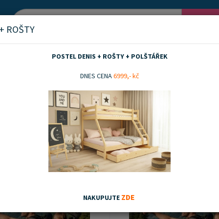
Vyh
 + ROŠTY
POSTEL DENIS + ROŠTY + POLŠTÁŘEK
ledávání
DNES CENA
6999,- kč
dávání
 produktů: 2
jeme
Doporučujeme
ZDE
NAKUPUJTE