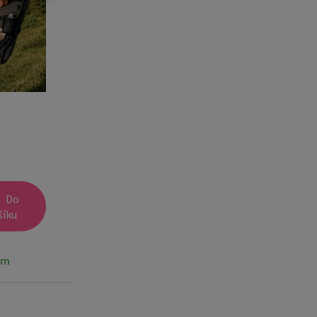
Do
šíku
em