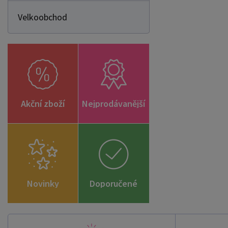
Velkoobchod
Akční zboží
Nejprodávanější
Novinky
Doporučené
zboží