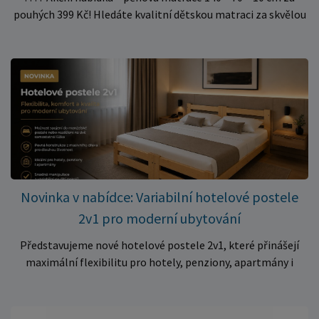
pouhých 399 Kč! Hledáte kvalitní dětskou matraci za skvělou
cenu? Právě teď můžete pořídit pěnovou matraci 140 × 70 ×
10 cm za neuvěřitelných 399 Kč. ✅ Rozměr: 140 × 70 × 10 cm
✅ Pohodlné pěnové jádro pro komfortní spánek dítěte ✅
Skvělá volba do dětských postýlek ✅ Výjimečně výhodná cena
– jen 399 Kč Využijte této mimořádné nabídky a pořiďte
kvalitní matraci za cenu, která patří k nejvýhodnějším na
trhu. Akce platí pouze do vyprodání zásob. Nakupujte chytře a
ušetřete!
Novinka v nabídce: Variabilní hotelové postele
2v1 pro moderní ubytování
Představujeme nové hotelové postele 2v1, které přinášejí
maximální flexibilitu pro hotely, penziony, apartmány i
ubytovny. Díky chytrému řešení lze během několika okamžiků
vytvořit prostorné manželské lůžko, nebo postele rozdělit
na dvě samostatná jednolůžka podle aktuálních potřeb