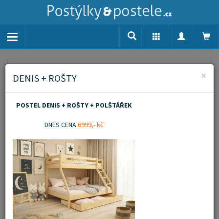
Toggle
navigation
Home
Aktuality
×
DENIS + ROŠTY
Archiv aktualit
POSTEL DENIS + ROŠTY + POLŠTÁŘEK
DNES CENA
6999,- kč