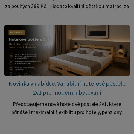
za pouhých 399 Kč! Hledáte kvalitní dětskou matraci za
skvělou cenu? Právě teď můžete pořídit pěnovou
matraci 140 × 70 × 10 cm za neuvěřitelných 399 Kč. ✅
Rozměr: 140 × 70 × 10 cm ✅ Pohodlné pěnové jádro pro
komfortní spánek dítěte ✅ Skvělá volba do dětských
postýlek ✅ Výjimečně výhodná cena – jen 399 Kč
Využijte této mimořádné nabídky a pořiďte kvalitní
matraci za cenu, která patří k nejvýhodnějším na trhu.
Akce platí pouze do vyprodání zásob. Nakupujte chytře
a ušetřete!
Novinka v nabídce: Variabilní hotelové postele
2v1 pro moderní ubytování
Představujeme nové hotelové postele 2v1, které
přinášejí maximální flexibilitu pro hotely, penziony,
apartmány i ubytovny. Díky chytrému řešení lze během
několika okamžiků vytvořit prostorné manželské lůžko,