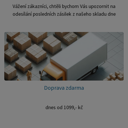
Vážení zákazníci, chtěli bychom Vás upozornit na
odesílání posledních zásilek z našeho skladu dne
16.12.2024 z důvodu spolehlivého a bezpečného
doručení pod vánoční stromečky. Od 17.12.2024 -
2.1.2025 budeme čerpat dovolenou. Nakupovat
samozřejmně můžete, jen s expedicí začneme až
2.1.2025. Přejeme Vám klidné a příjemné prožití svátků
vánočních a hodně zdraví v Novém roce 2025.
Doprava zdarma
dnes od 1099,- kč