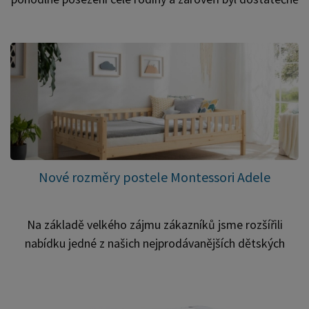
robustní pro každodenní používání venku. Součástí setu
je: prostorný zahradní stůl 2× pevná lavice 2×
samostatná židle Masivní konstrukce zajišťuje vysokou
stabilitu a dlouhou životnost, zatímco povrchová úprava
v dekoru dub dodává nábytku přirozený a nadčasový
vzhled. Zahradní set je ideální pro: rodinné obědy na
terase posezení s přáteli na zahradě využití v pergolách
nebo altánech Díky kombinaci poctivého masivu a
klasického designu se nábytek snadno sladí s většinou
Nové rozměry postele Montessori Adele
zahradních prostor.
Na základě velkého zájmu zákazníků jsme rozšířili
nabídku jedné z našich nejprodávanějších dětských
postelí – Montessori postele Adele. K dosavadním
rozměrům 90×200 cm a 120×200 cm nyní nově
přidáváme také: 80×180 cm – ideální rozměr pro menší