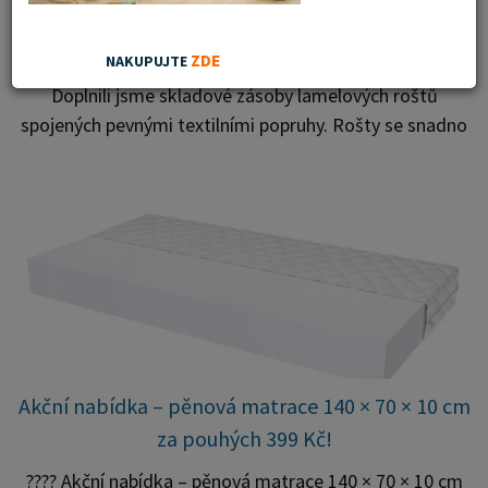
Lamelové rošty nově skladem ve více rozměrech
ZDE
NAKUPUJTE
Doplnili jsme skladové zásoby lamelových roštů
spojených pevnými textilními popruhy. Rošty se snadno
rozvinou přímo do rámu postele a poskytují matraci
stabilní a rovnoměrnou oporu. K dispozici jsou ve více
rozměrech pro jednolůžkové i dvoulůžkové postele.
Aktuálně máme skladem velké množství kusů, proto
můžeme objednávky rychle expedovat. Vyberte si
vhodný rozměr a dopřejte své matraci kvalitní podklad
za výhodnou cenu.
Akční nabídka – pěnová matrace 140 × 70 × 10 cm
za pouhých 399 Kč!
???? Akční nabídka – pěnová matrace 140 × 70 × 10 cm