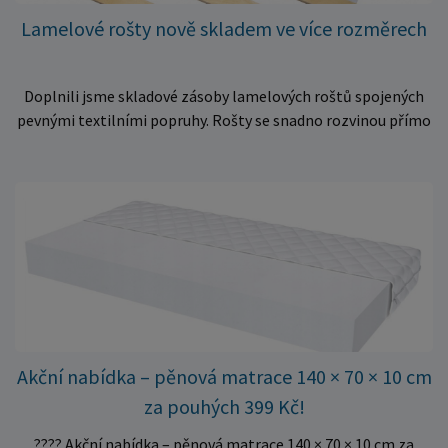
Lamelové rošty nově skladem ve více rozměrech
Doplnili jsme skladové zásoby lamelových roštů spojených
pevnými textilními popruhy. Rošty se snadno rozvinou přímo
do rámu postele a poskytují matraci stabilní a rovnoměrnou
oporu. K dispozici jsou ve více rozměrech pro jednolůžkové i
dvoulůžkové postele. Aktuálně máme skladem velké
množství kusů, proto můžeme objednávky rychle expedovat.
Vyberte si vhodný rozměr a dopřejte své matraci kvalitní
podklad za výhodnou cenu.
Akční nabídka – pěnová matrace 140 × 70 × 10 cm
za pouhých 399 Kč!
???? Akční nabídka – pěnová matrace 140 × 70 × 10 cm za