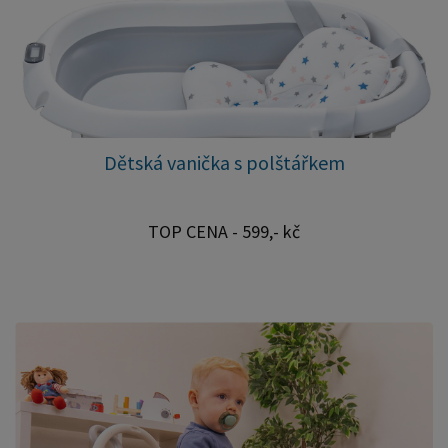
děti a menší pokoje 140×200 cm – komfortní varianta
pro větší děti nebo rodiče, kteří chtějí s dítětem sdílet
prostor při uspávání Všechny rozměry jsou dostupné ve
dvou oblíbených provedeních: přírodní masiv borovice
bílá lakovaná varianta Montessori postel Adele je
oblíbená díky své bezpečné nízké konstrukci, pevné
Dětská vanička s polštářkem
rámové konstrukci z masivu a nadčasovému designu,
který se hodí do moderních dětských pokojů. Díky
rozšíření nabídky si nyní můžete vybrat ideální velikost
TOP CENA - 599,- kč
přesně podle věku dítěte i prostoru v pokoji.