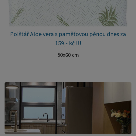
Polštář Aloe vera s paměťovou pěnou dnes za
159,- kč !!!
50x60 cm