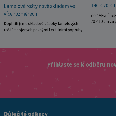
140 × 70 × 
Lamelové rošty nově skladem ve
více rozměrech
???? Akční na
70 × 10 cm za
Doplnili jsme skladové zásoby lamelových
kvalitní dětsk
roštů spojených pevnými textilními popruhy.
Právě teď můž
Rošty se snadno rozvinou přímo do rámu
140 × 70 × 10 
postele a poskytují matraci stabilní a
Rozměr: 140 ×
rovnoměrnou oporu. K dispozici jsou ve více
pěnové jádro 
rozměrech pro jednolůžkové i dvoulůžkové
Skvělá volba 
postele. Aktuálně máme skladem velké
Přihlaste se k odběru no
Výjimečně výho
množství kusů, proto můžeme objednávky
této mimořádn
rychle expedovat. Vyberte si vhodný rozměr a
matraci za cen
dopřejte své matraci kvalitní podklad za
nejvýhodnější
výhodnou cenu.
vyprodání zás
ušetřete!
Důležité odkazy