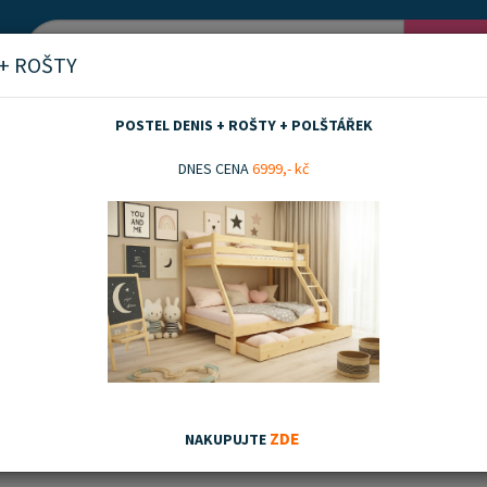
Vyh
 + ROŠTY
POSTEL DENIS + ROŠTY + POLŠTÁŘEK
race
190x80
DNES CENA
6999,- kč
0
nka
Akční zboží
Doporučujeme
Nejnovějších
Nejnižší ceny
Nejvyšší ceny
ZDE
NAKUPUJTE