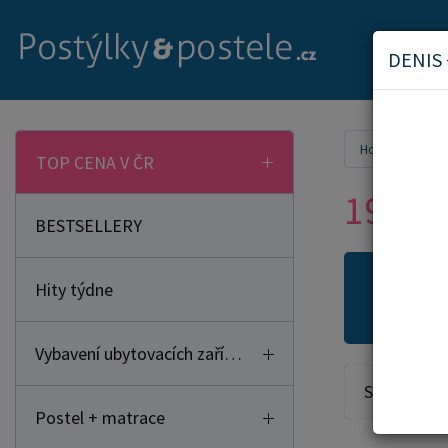
DENIS
Home
Mat
TOP CENA V ČR
190x8
BESTSELLERY
Hity týdne
Novi
Vybavení ubytovacích zařízení
Seřadit od:
Postel + matrace