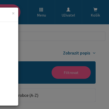
ledat
×
Menu
Uživatel
Košík
Zobrazit popis
Filtrovat
Dle výrobce (A-Z)