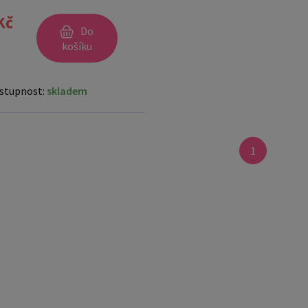
Kč
Do
košíku
stupnost:
skladem
1