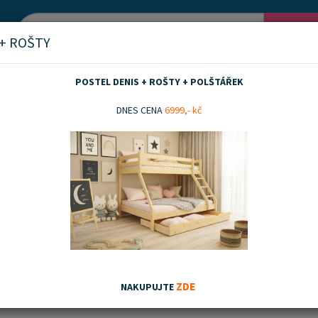
Vyh
 + ROŠTY
POSTEL DENIS + ROŠTY + POLŠTÁŘEK
race
170x80
DNES CENA
6999,- kč
0
nka
Akční zboží
Doporučujeme
Nejnovějších
Nejnižší ceny
Nejvyšší ceny
ZDE
NAKUPUJTE