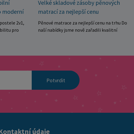
Velké skladové zásoby pěnových
ilní
matrací za nejlepší cenu
o moderní
Pěnové matrace za nejlepší cenu na trhu Do
postele 2v1,
naší nabídky jsme nově zařadili kvalitní
bilitu pro
pěnové matrace za výjimečně výhodnou
ubytovny. Díky
cenu, které jsou ideální jak pro domácnosti,
kolika
tak i pro penziony, apartmány, ubytovny
manželské
nebo rekreační zařízení. Matrace jsou
a dvě
vyrobeny z kvalitní pěny se střední tvrdostí,
aktuálních
která poskytuje pohodlnou oporu tělu a je
 pro každé
Potvrdit
vhodná pro každodenní spánek. Díky
ou navrženy s
prošívanému a snímatelnému potahu je
stabilitu a
údržba velmi jednoduchá a hygienická.
onstrukce z
Matrace jsou navíc vakuově baleny, což
stí spolehlivé
umožňuje snadnou přepravu a manipulaci. ✔
tížení v
středně tvrdá pohodlná pěna ✔ prošívaný
 výhody
snímatelný potah ✔ hygienické a praktické
spojení do
Kontaktní údaje
řešení ✔ vhodné do domácností i
lení na dvě