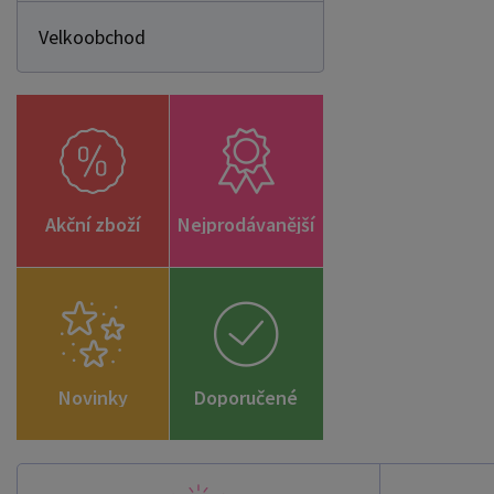
Velkoobchod
Akční zboží
Nejprodávanější
Novinky
Doporučené
zboží