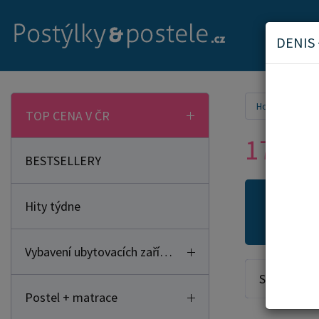
DENIS
Home
Mat
TOP CENA V ČR
170x8
BESTSELLERY
Hity týdne
Novi
Vybavení ubytovacích zařízení
Seřadit od:
Postel + matrace