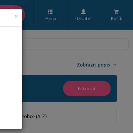
ledat
×
Menu
Uživatel
Košík
Zobrazit popis
Filtrovat
Dle výrobce (A-Z)