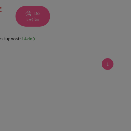
č
Do
košíku
ostupnost:
14 dnů
1