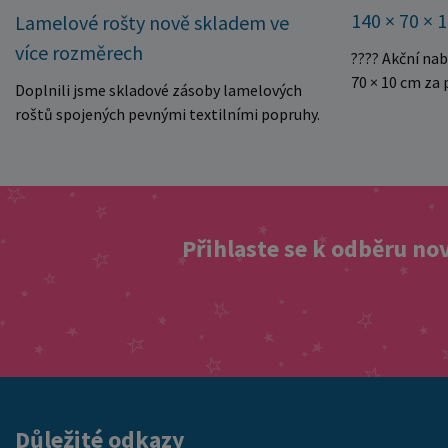
140 × 70 × 
Lamelové rošty nově skladem ve
více rozměrech
???? Akční na
70 × 10 cm za
Doplnili jsme skladové zásoby lamelových
kvalitní dětsk
roštů spojených pevnými textilními popruhy.
Právě teď můž
Rošty se snadno rozvinou přímo do rámu
140 × 70 × 10 
postele a poskytují matraci stabilní a
Rozměr: 140 ×
rovnoměrnou oporu. K dispozici jsou ve více
pěnové jádro 
rozměrech pro jednolůžkové i dvoulůžkové
Skvělá volba 
postele. Aktuálně máme skladem velké
Přihlaste se k odběru no
Výjimečně výho
množství kusů, proto můžeme objednávky
této mimořádn
rychle expedovat. Vyberte si vhodný rozměr a
matraci za cen
dopřejte své matraci kvalitní podklad za
nejvýhodnější
výhodnou cenu.
vyprodání zás
ušetřete!
Důležité odkazy