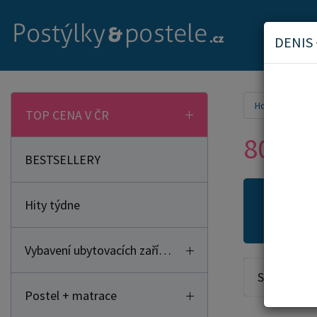
DENIS
Home
Pos
TOP CENA V ČR
80x20
BESTSELLERY
Hity týdne
Novi
Vybavení ubytovacích zařízení
Seřadit od:
Postel + matrace