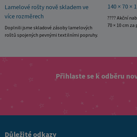
140 × 70 × 
Lamelové rošty nově skladem ve
více rozměrech
???? Akční na
70 × 10 cm za
Doplnili jsme skladové zásoby lamelových
kvalitní dětsk
roštů spojených pevnými textilními popruhy.
Právě teď můž
Rošty se snadno rozvinou přímo do rámu
140 × 70 × 10 
postele a poskytují matraci stabilní a
Rozměr: 140 ×
rovnoměrnou oporu. K dispozici jsou ve více
pěnové jádro 
rozměrech pro jednolůžkové i dvoulůžkové
Skvělá volba 
postele. Aktuálně máme skladem velké
Přihlaste se k odběru no
Výjimečně výho
množství kusů, proto můžeme objednávky
této mimořádn
rychle expedovat. Vyberte si vhodný rozměr a
matraci za cen
dopřejte své matraci kvalitní podklad za
nejvýhodnější
výhodnou cenu.
vyprodání zás
ušetřete!
Důležité odkazy