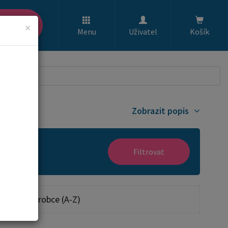
ledat
×
Menu
Uživatel
Košík
Zobrazit popis
Filtrovat
Dle výrobce (A-Z)