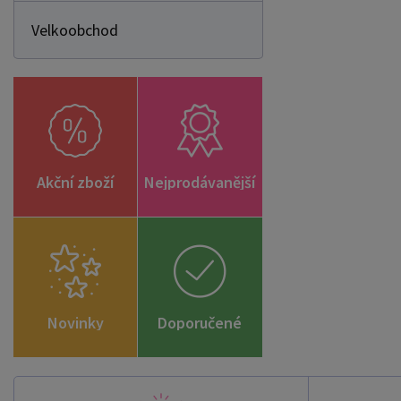
Velkoobchod
Akční zboží
Nejprodávanější
Novinky
Doporučené
zboží