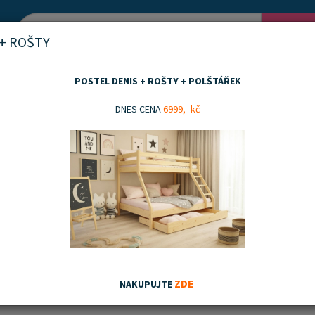
Vyh
 + ROŠTY
POSTEL DENIS + ROŠTY + POLŠTÁŘEK
tele masiv buk
80x200 cm
DNES CENA
6999,- kč
0 cm
nka
Akční zboží
Doporučujeme
Nejnovějších
Nejnižší ceny
Nejvyšší ceny
ZDE
NAKUPUJTE