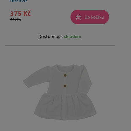
béžové
375 Kč
Do košíku
446 Kč
Dostupnost:
skladem