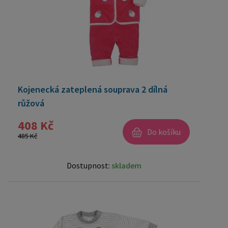
Kojenecká zateplená souprava 2 dílná
růžová
408 Kč
Do košíku
485 Kč
Dostupnost:
skladem