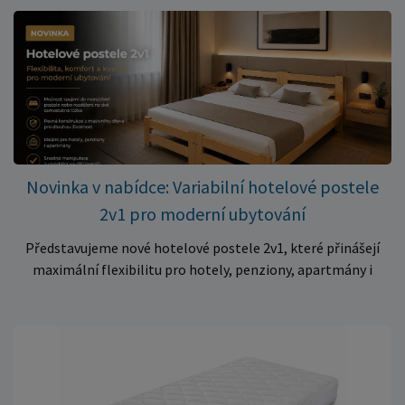
✅ Pohodlné pěnové jádro pro komfortní spánek dítěte ✅
Skvělá volba do dětských postýlek ✅ Výjimečně výhodná cena
– jen 399 Kč Využijte této mimořádné nabídky a pořiďte
kvalitní matraci za cenu, která patří k nejvýhodnějším na
trhu. Akce platí pouze do vyprodání zásob. Nakupujte chytře a
ušetřete!
Novinka v nabídce: Variabilní hotelové postele
2v1 pro moderní ubytování
Představujeme nové hotelové postele 2v1, které přinášejí
maximální flexibilitu pro hotely, penziony, apartmány i
ubytovny. Díky chytrému řešení lze během několika okamžiků
vytvořit prostorné manželské lůžko, nebo postele rozdělit
na dvě samostatná jednolůžka podle aktuálních potřeb
hostů. Praktické řešení pro každé ubytování Hotelové
postele jsou navrženy s důrazem na vysokou odolnost,
stabilitu a dlouhou životnost. Robustní konstrukce z