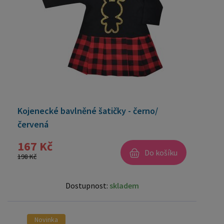
Kojenecké bavlněné šatičky - černo/
červená
167 Kč
Do košíku
198 Kč
Dostupnost:
skladem
Novinka