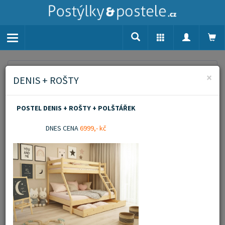
Toggle
navigation
Home
Dětské oblečení
Komplety
×
DENIS + ROŠTY
Komplety
POSTEL DENIS + ROŠTY + POLŠTÁŘEK
Zobrazit popis
DNES CENA
6999,- kč
Novinka
Akční zboží
Doporučujeme
Filtrovat