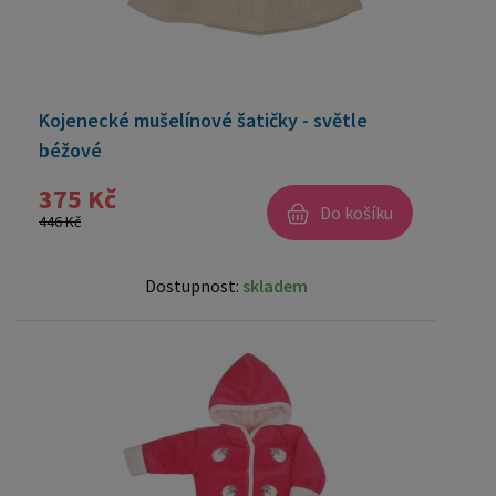
Kojenecké mušelínové šatičky - světle
béžové
375 Kč
Do košíku
446 Kč
Dostupnost:
skladem