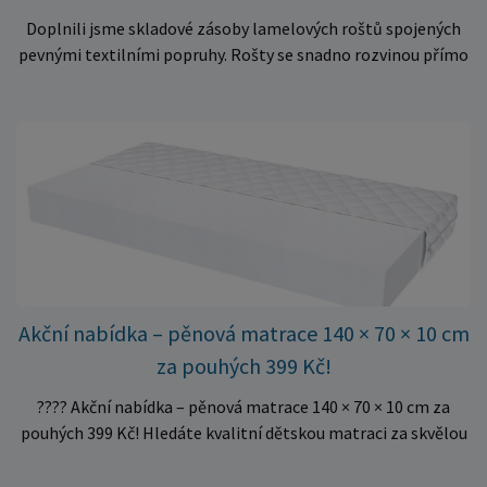
Doplnili jsme skladové zásoby lamelových roštů spojených
pevnými textilními popruhy. Rošty se snadno rozvinou přímo
do rámu postele a poskytují matraci stabilní a rovnoměrnou
oporu. K dispozici jsou ve více rozměrech pro jednolůžkové i
dvoulůžkové postele. Aktuálně máme skladem velké
množství kusů, proto můžeme objednávky rychle expedovat.
Vyberte si vhodný rozměr a dopřejte své matraci kvalitní
podklad za výhodnou cenu.
Akční nabídka – pěnová matrace 140 × 70 × 10 cm
za pouhých 399 Kč!
???? Akční nabídka – pěnová matrace 140 × 70 × 10 cm za
pouhých 399 Kč! Hledáte kvalitní dětskou matraci za skvělou
cenu? Právě teď můžete pořídit pěnovou matraci 140 × 70 ×
10 cm za neuvěřitelných 399 Kč. ✅ Rozměr: 140 × 70 × 10 cm