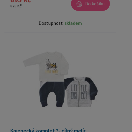
Do košíku
828 Kč
Dostupnost:
skladem
Kojenecký komplet 3- dílný melír