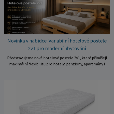
– jen 399 Kč Využijte této mimořádné nabídky a pořiďte
kvalitní matraci za cenu, která patří k nejvýhodnějším na
trhu. Akce platí pouze do vyprodání zásob. Nakupujte chytře a
ušetřete!
Novinka v nabídce: Variabilní hotelové postele
2v1 pro moderní ubytování
Představujeme nové hotelové postele 2v1, které přinášejí
maximální flexibilitu pro hotely, penziony, apartmány i
ubytovny. Díky chytrému řešení lze během několika okamžiků
vytvořit prostorné manželské lůžko, nebo postele rozdělit
na dvě samostatná jednolůžka podle aktuálních potřeb
hostů. Praktické řešení pro každé ubytování Hotelové
postele jsou navrženy s důrazem na vysokou odolnost,
stabilitu a dlouhou životnost. Robustní konstrukce z
kvalitního masivního dřeva zajistí spolehlivé používání i při
každodenním zatížení v komerčních provozech. Hlavní