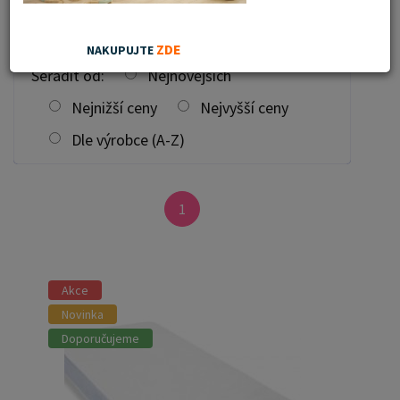
ZDE
NAKUPUJTE
Seřadit od:
Nejnovějších
Nejnižší ceny
Nejvyšší ceny
Dle výrobce (A-Z)
1
Akce
Novinka
Doporučujeme