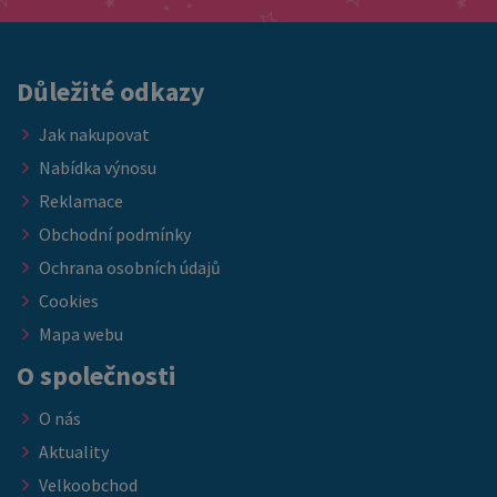
nebo ubytovacích kapacit. ➡️ Nabídka platí do vyprodání
skladových zásob.
Důležité odkazy
Jak nakupovat
Nabídka výnosu
Reklamace
Obchodní podmínky
Ochrana osobních údajů
Cookies
Mapa webu
O společnosti
O nás
Aktuality
Velkoobchod