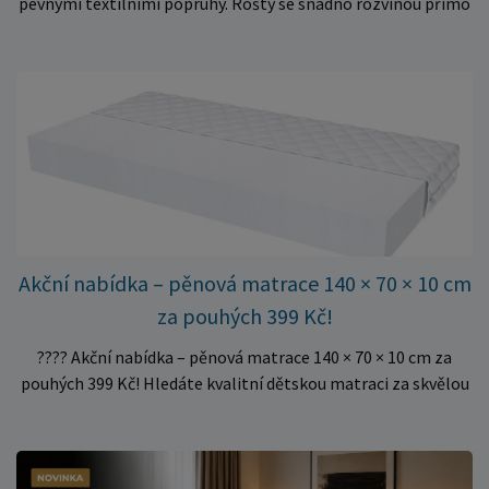
pevnými textilními popruhy. Rošty se snadno rozvinou přímo
do rámu postele a poskytují matraci stabilní a rovnoměrnou
oporu. K dispozici jsou ve více rozměrech pro jednolůžkové i
dvoulůžkové postele. Aktuálně máme skladem velké
množství kusů, proto můžeme objednávky rychle expedovat.
Vyberte si vhodný rozměr a dopřejte své matraci kvalitní
podklad za výhodnou cenu.
Akční nabídka – pěnová matrace 140 × 70 × 10 cm
za pouhých 399 Kč!
???? Akční nabídka – pěnová matrace 140 × 70 × 10 cm za
pouhých 399 Kč! Hledáte kvalitní dětskou matraci za skvělou
cenu? Právě teď můžete pořídit pěnovou matraci 140 × 70 ×
10 cm za neuvěřitelných 399 Kč. ✅ Rozměr: 140 × 70 × 10 cm
✅ Pohodlné pěnové jádro pro komfortní spánek dítěte ✅
Skvělá volba do dětských postýlek ✅ Výjimečně výhodná cena