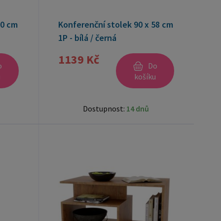
90 cm
Konferenční stolek 90 x 58 cm
1P - bílá / černá
1139 Kč
o
Do
u
košíku
Dostupnost:
14 dnů