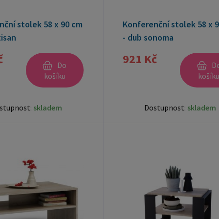
ční stolek 58 x 90 cm
Konferenční stolek 58 x 
tisan
- dub sonoma
č
921 Kč
Do
D
košíku
košík
stupnost:
skladem
Dostupnost:
skladem