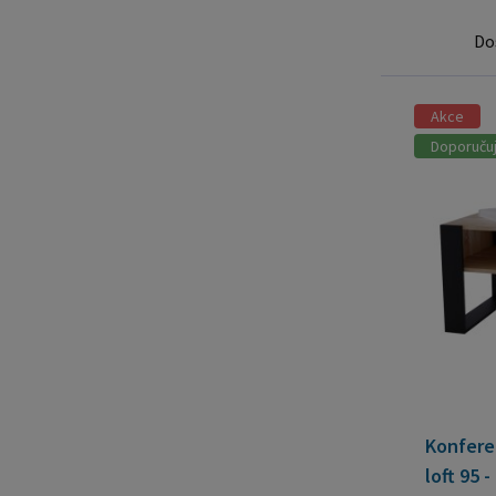
Do
Akce
Doporuču
Konfere
loft 95 