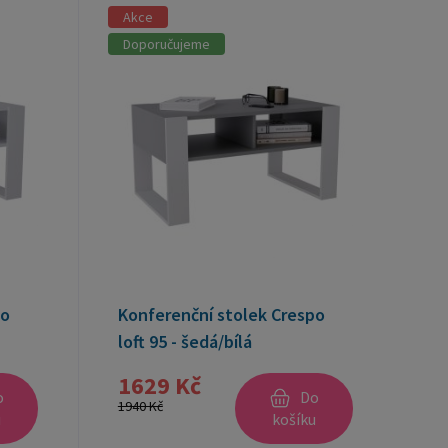
Akce
Doporučujeme
po
Konferenční stolek Crespo
loft 95 - šedá/bílá
1629 Kč
o
Do
1940 Kč
u
košíku