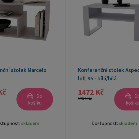
nční stolek Marcelo
Konferenční stolek Aspe
loft 95 - bílá/bílá
Kč
1472 Kč
Do
D
1752 Kč
košíku
košík
stupnost:
skladem
Dostupnost:
skladem