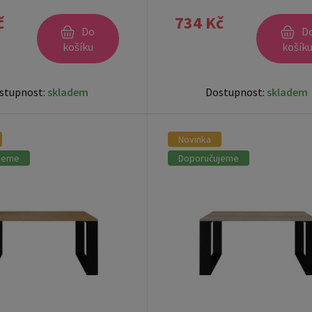
č
734 Kč
Do
D
košíku
košík
stupnost:
skladem
Dostupnost:
skladem
Novinka
jeme
Doporučujeme