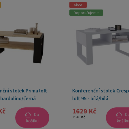
Akce
Doporučujeme
ční stolek Prima loft
Konferenční stolek Cres
 bardolino/černá
loft 95 - bílá/bílá
Kč
1629 Kč
Do
D
1940 Kč
košíku
košík