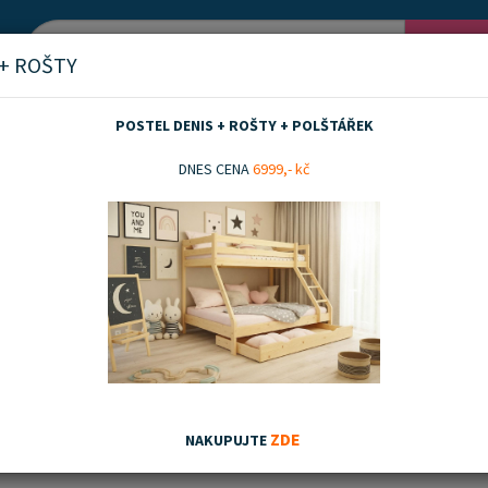
Vyh
 + ROŠTY
POSTEL DENIS + ROŠTY + POLŠTÁŘEK
ytek
Konferenční stolky
DNES CENA
6999,- kč
enční stolky
nka
Akční zboží
Doporučujeme
Nejnovějších
Nejnižší ceny
Nejvyšší ceny
ZDE
NAKUPUJTE