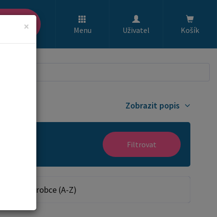
ledat
×
Menu
Uživatel
Košík
Zobrazit popis
Filtrovat
Dle výrobce (A-Z)