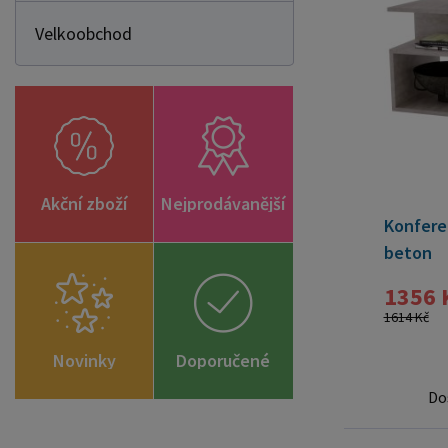
Velkoobchod
Akční zboží
Nejprodávanější
Konfere
beton
1356 
1614 Kč
Novinky
Doporučené
zboží
Do