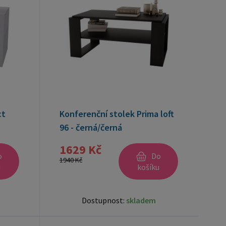
ct
Konferenční stolek Prima loft
96 - černá/černá
1629 Kč
o
Do
1940 Kč
u
košíku
Dostupnost:
skladem