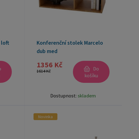
loft
Konferenční stolek Marcelo
dub med
1356 Kč
o
Do
1614 Kč
u
košíku
Dostupnost:
skladem
Novinka