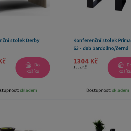
nční stolek Derby
Konferenční stolek Prima 
63 - dub bardolino/černá
Kč
1304 Kč
Do
D
1552 Kč
košíku
košík
stupnost:
skladem
Dostupnost:
skladem