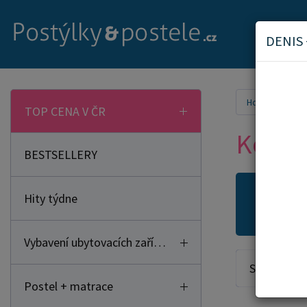
DENIS
Home
Náb
TOP CENA V ČR
Konfer
BESTSELLERY
Hity týdne
Novi
Vybavení ubytovacích zařízení
Seřadit od:
Postel + matrace