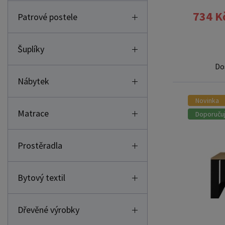
734 K
Patrové postele
Šuplíky
Do
Nábytek
Novinka
Matrace
Doporuču
Prostěradla
Bytový textil
Dřevěné výrobky