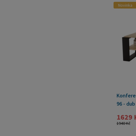
Novinka
Konferen
96 - dub
1629 
1940 Kč