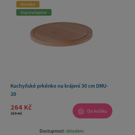
Novinka
Doporučujeme
Kuchyňské prkénko na krájení 30 cm DMU-
20
264 Kč
Do košíku
315 Kč
Dostupnost:
skladem