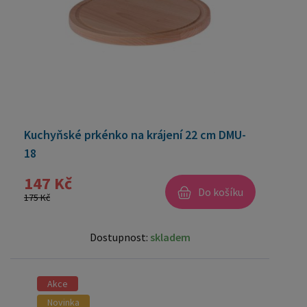
Kuchyňské prkénko na krájení 22 cm DMU-
18
147 Kč
Do košíku
175 Kč
Dostupnost:
skladem
Akce
Novinka