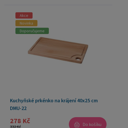
Akce
Novinka
Doporučujeme
Kuchyňské prkénko na krájení 40x25 cm
DMU-22
278 Kč
Do košíku
332 Kč