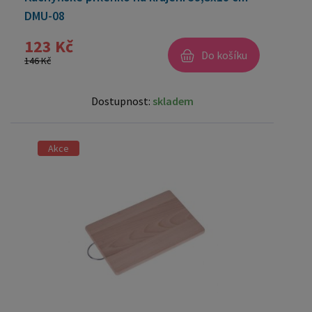
DMU-08
123 Kč
Do košíku
146 Kč
Dostupnost:
skladem
Akce