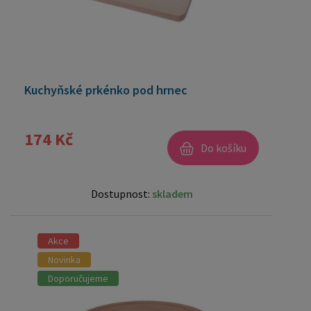
Kuchyňské prkénko pod hrnec
174 Kč
Do košíku
Dostupnost:
skladem
Akce
Novinka
Doporučujeme