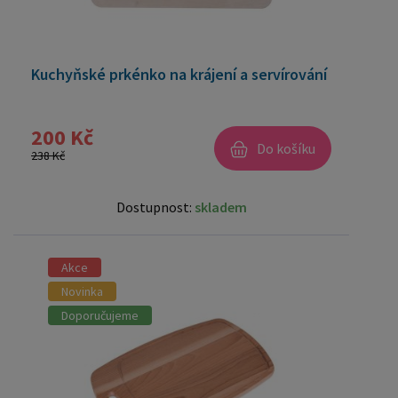
Kuchyňské prkénko na krájení a servírování
200 Kč
Do košíku
238 Kč
Dostupnost:
skladem
Akce
Novinka
Doporučujeme