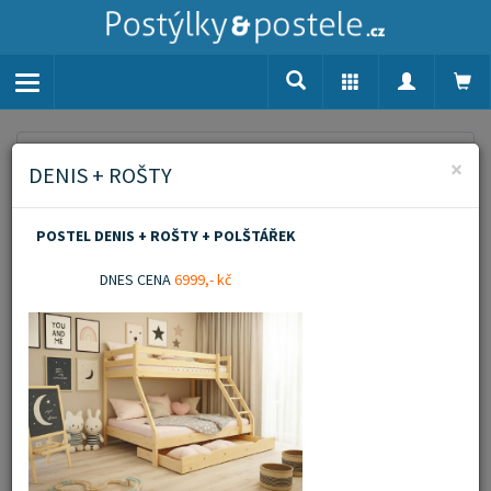
Toggle
navigation
Home
Dřevěné výrobky
Kuchyňská prkénka
×
DENIS + ROŠTY
Kuchyňská prkénka
POSTEL DENIS + ROŠTY + POLŠTÁŘEK
Zobrazit popis
DNES CENA
6999,- kč
Novinka
Akční zboží
Doporučujeme
Filtrovat