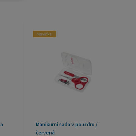
Novinka
fa
Manikurní sada v pouzdru /
červená