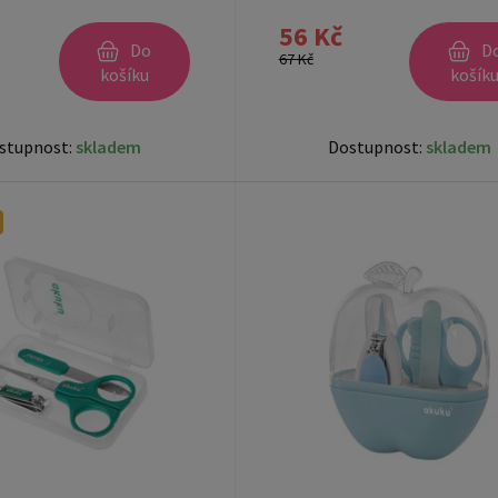
56 Kč
Do
D
67 Kč
košíku
košík
stupnost:
skladem
Dostupnost:
skladem