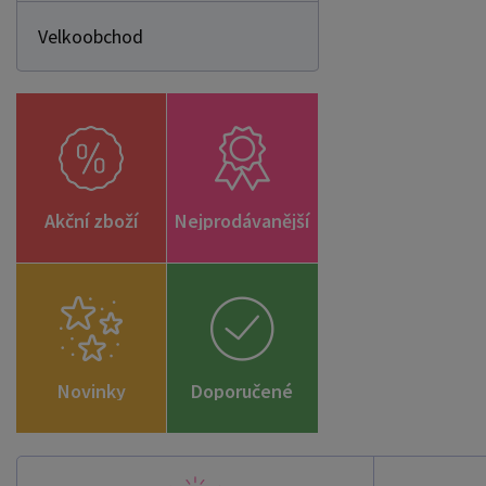
Velkoobchod
Akční zboží
Nejprodávanější
Novinky
Doporučené
zboží