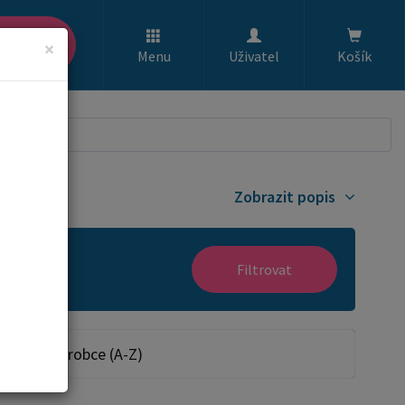
ledat
×
Menu
Uživatel
Košík
Zobrazit popis
Filtrovat
Dle výrobce (A-Z)