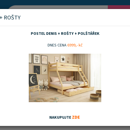
Vyh
 + ROŠTY
POSTEL DENIS + ROŠTY + POLŠTÁŘEK
inka a miminko
Péče a hygiena
DNES CENA
6999,- kč
a hygiena
nka
Akční zboží
Doporučujeme
Nejnovějších
Nejnižší ceny
Nejvyšší ceny
ZDE
NAKUPUJTE