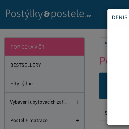
DENIS
Home
Mam
TOP CENA V ČR
Péče 
BESTSELLERY
Hity týdne
Novi
Vybavení ubytovacích zařízení
Seřadit od:
Postel + matrace