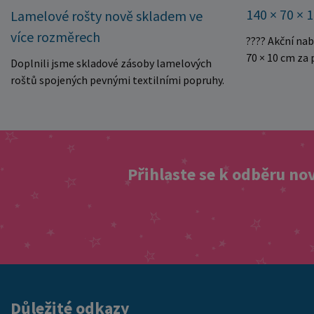
140 × 70 × 
Lamelové rošty nově skladem ve
více rozměrech
???? Akční na
70 × 10 cm za
Doplnili jsme skladové zásoby lamelových
kvalitní dětsk
roštů spojených pevnými textilními popruhy.
Právě teď můž
Rošty se snadno rozvinou přímo do rámu
140 × 70 × 10 
postele a poskytují matraci stabilní a
Rozměr: 140 ×
rovnoměrnou oporu. K dispozici jsou ve více
pěnové jádro 
rozměrech pro jednolůžkové i dvoulůžkové
Skvělá volba 
postele. Aktuálně máme skladem velké
Přihlaste se k odběru no
Výjimečně výho
množství kusů, proto můžeme objednávky
této mimořádn
rychle expedovat. Vyberte si vhodný rozměr a
matraci za cen
dopřejte své matraci kvalitní podklad za
nejvýhodnější
výhodnou cenu.
vyprodání zás
ušetřete!
Důležité odkazy