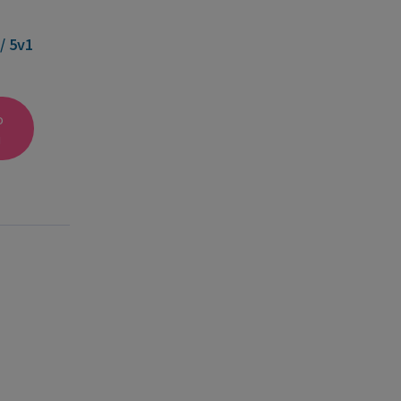
/ 5v1
o
u