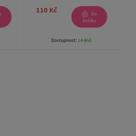
110 Kč
o
Do
u
košíku
Dostupnost:
14 dnů