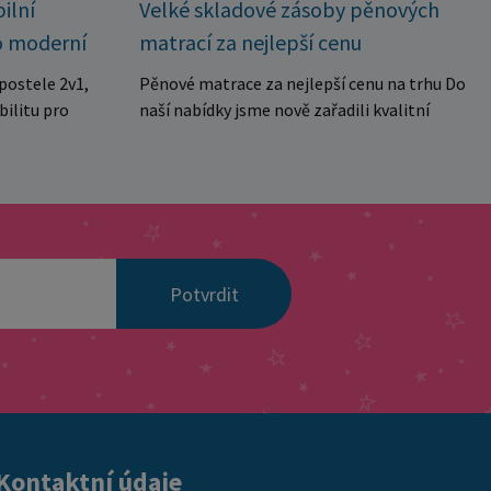
Velké skladové zásoby pěnových
ilní
matrací za nejlepší cenu
o moderní
Pěnové matrace za nejlepší cenu na trhu Do
postele 2v1,
naší nabídky jsme nově zařadili kvalitní
bilitu pro
pěnové matrace za výjimečně výhodnou
ubytovny. Díky
cenu, které jsou ideální jak pro domácnosti,
kolika
tak i pro penziony, apartmány, ubytovny
manželské
nebo rekreační zařízení. Matrace jsou
a dvě
vyrobeny z kvalitní pěny se střední tvrdostí,
aktuálních
která poskytuje pohodlnou oporu tělu a je
 pro každé
Potvrdit
vhodná pro každodenní spánek. Díky
ou navrženy s
prošívanému a snímatelnému potahu je
stabilitu a
údržba velmi jednoduchá a hygienická.
onstrukce z
Matrace jsou navíc vakuově baleny, což
stí spolehlivé
umožňuje snadnou přepravu a manipulaci. ✔
tížení v
středně tvrdá pohodlná pěna ✔ prošívaný
 výhody
snímatelný potah ✔ hygienické a praktické
spojení do
Kontaktní údaje
řešení ✔ vhodné do domácností i
lení na dvě