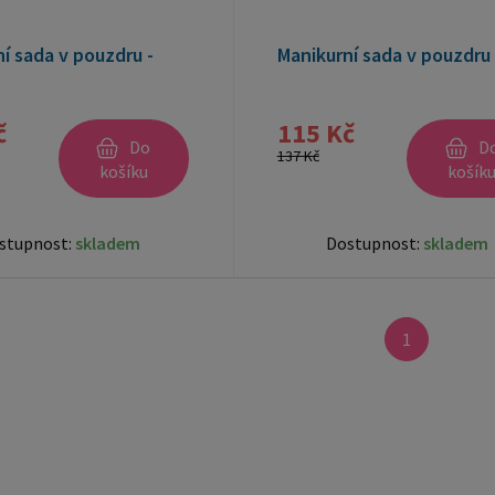
í sada v pouzdru -
Manikurní sada v pouzdru 
č
115 Kč
Do
D
137 Kč
košíku
košík
stupnost:
skladem
Dostupnost:
skladem
1