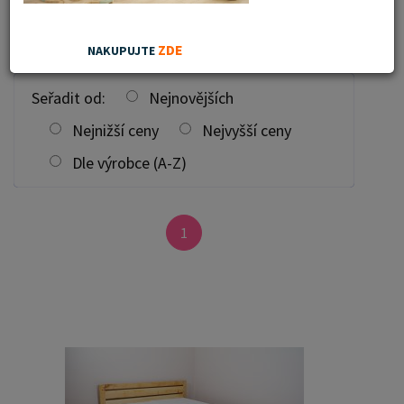
Filtrovat
ZDE
NAKUPUJTE
Seřadit od:
Nejnovějších
Nejnižší ceny
Nejvyšší ceny
Dle výrobce (A-Z)
1