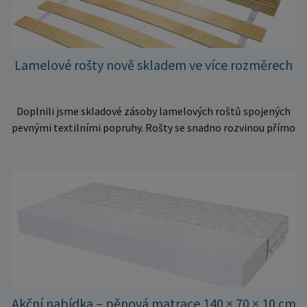
Lamelové rošty nově skladem ve více rozměrech
Doplnili jsme skladové zásoby lamelových roštů spojených
pevnými textilními popruhy. Rošty se snadno rozvinou přímo
do rámu postele a poskytují matraci stabilní a rovnoměrnou
oporu. K dispozici jsou ve více rozměrech pro jednolůžkové i
dvoulůžkové postele. Aktuálně máme skladem velké
množství kusů, proto můžeme objednávky rychle expedovat.
Vyberte si vhodný rozměr a dopřejte své matraci kvalitní
podklad za výhodnou cenu.
Akční nabídka – pěnová matrace 140 × 70 × 10 cm