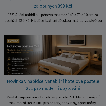
za pouhých 399 Kč!
???? Akční nabídka – pěnová matrace 140 × 70 × 10 cm za
pouhých 399 Kč! Hledáte kvalitní dětskou matraci za skvělou
cenu? Právě teď můžete pořídit pěnovou matraci 140 × 70 ×
10 cm za neuvěřitelných 399 Kč. ✅ Rozměr: 140 × 70 × 10 cm
✅ Pohodlné pěnové jádro pro komfortní spánek dítěte ✅
Skvělá volba do dětských postýlek ✅ Výjimečně výhodná cena
– jen 399 Kč Využijte této mimořádné nabídky a pořiďte
kvalitní matraci za cenu, která patří k nejvýhodnějším na
trhu. Akce platí pouze do vyprodání zásob. Nakupujte chytře a
ušetřete!
Novinka v nabídce: Variabilní hotelové postele
2v1 pro moderní ubytování
Představujeme nové hotelové postele 2v1, které přinášejí
maximální flexibilitu pro hotely, penziony, apartmány i