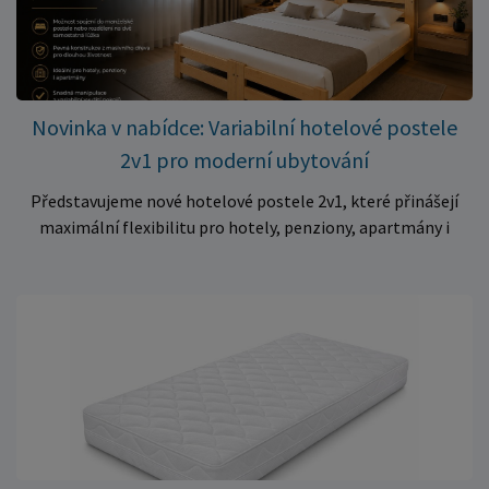
kvalitní matraci za cenu, která patří k nejvýhodnějším na
trhu. Akce platí pouze do vyprodání zásob. Nakupujte chytře a
ušetřete!
Novinka v nabídce: Variabilní hotelové postele
2v1 pro moderní ubytování
Představujeme nové hotelové postele 2v1, které přinášejí
maximální flexibilitu pro hotely, penziony, apartmány i
ubytovny. Díky chytrému řešení lze během několika okamžiků
vytvořit prostorné manželské lůžko, nebo postele rozdělit
na dvě samostatná jednolůžka podle aktuálních potřeb
hostů. Praktické řešení pro každé ubytování Hotelové
postele jsou navrženy s důrazem na vysokou odolnost,
stabilitu a dlouhou životnost. Robustní konstrukce z
kvalitního masivního dřeva zajistí spolehlivé používání i při
každodenním zatížení v komerčních provozech. Hlavní
výhody hotelových postelí ✔ Možnost spojení do manželské