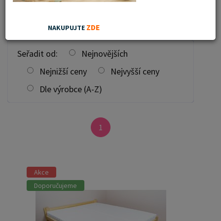
Filtrovat
ZDE
NAKUPUJTE
Seřadit od:
Nejnovějších
Nejnižší ceny
Nejvyšší ceny
Dle výrobce (A-Z)
1
Akce
Doporučujeme