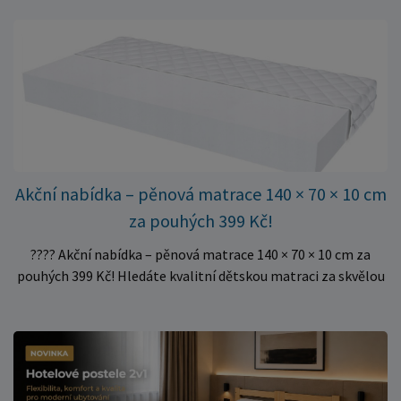
oporu. K dispozici jsou ve více rozměrech pro jednolůžkové i
dvoulůžkové postele. Aktuálně máme skladem velké
množství kusů, proto můžeme objednávky rychle expedovat.
Vyberte si vhodný rozměr a dopřejte své matraci kvalitní
podklad za výhodnou cenu.
Akční nabídka – pěnová matrace 140 × 70 × 10 cm
za pouhých 399 Kč!
???? Akční nabídka – pěnová matrace 140 × 70 × 10 cm za
pouhých 399 Kč! Hledáte kvalitní dětskou matraci za skvělou
cenu? Právě teď můžete pořídit pěnovou matraci 140 × 70 ×
10 cm za neuvěřitelných 399 Kč. ✅ Rozměr: 140 × 70 × 10 cm
✅ Pohodlné pěnové jádro pro komfortní spánek dítěte ✅
Skvělá volba do dětských postýlek ✅ Výjimečně výhodná cena
– jen 399 Kč Využijte této mimořádné nabídky a pořiďte