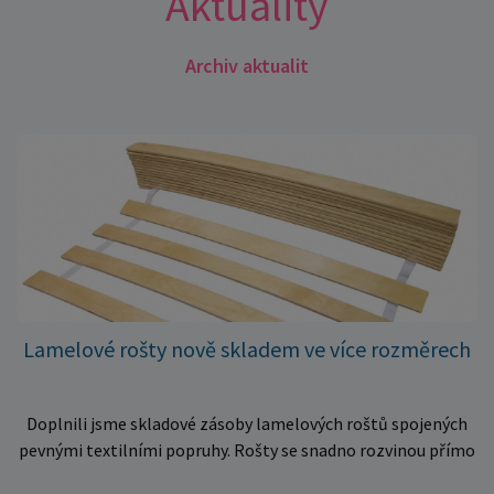
Aktuality
Archiv aktualit
Lamelové rošty nově skladem ve více rozměrech
Doplnili jsme skladové zásoby lamelových roštů spojených
pevnými textilními popruhy. Rošty se snadno rozvinou přímo
do rámu postele a poskytují matraci stabilní a rovnoměrnou