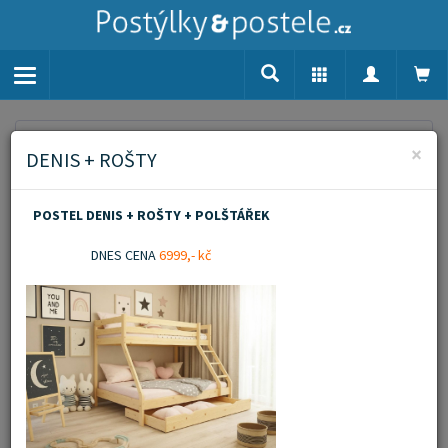
Toggle
navigation
Home
Zvýšené postele
Zvýšené postele 120x200 cm
×
DENIS + ROŠTY
Zvýšené postele
POSTEL DENIS + ROŠTY + POLŠTÁŘEK
120x200 cm
DNES CENA
6999,- kč
Zobrazit popis
Novinka
Akční zboží
Doporučujeme