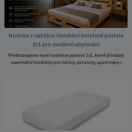
kvalitní matraci za cenu, která patří k nejvýhodnějším na
trhu. Akce platí pouze do vyprodání zásob. Nakupujte chytře a
ušetřete!
Novinka v nabídce: Variabilní hotelové postele
2v1 pro moderní ubytování
Představujeme nové hotelové postele 2v1, které přinášejí
maximální flexibilitu pro hotely, penziony, apartmány i
ubytovny. Díky chytrému řešení lze během několika okamžiků
vytvořit prostorné manželské lůžko, nebo postele rozdělit
na dvě samostatná jednolůžka podle aktuálních potřeb
hostů. Praktické řešení pro každé ubytování Hotelové
postele jsou navrženy s důrazem na vysokou odolnost,
stabilitu a dlouhou životnost. Robustní konstrukce z
kvalitního masivního dřeva zajistí spolehlivé používání i při
každodenním zatížení v komerčních provozech. Hlavní
výhody hotelových postelí ✔ Možnost spojení do manželské