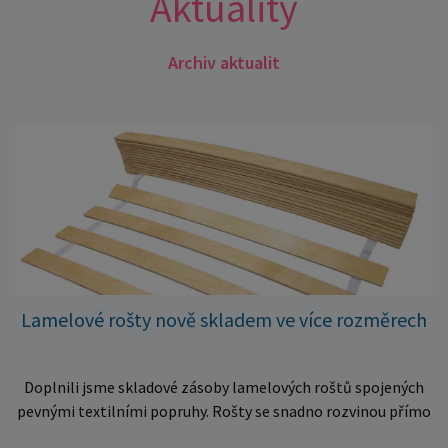
Aktuality
Archiv aktualit
Lamelové rošty nově skladem ve více rozměrech
Doplnili jsme skladové zásoby lamelových roštů spojených
pevnými textilními popruhy. Rošty se snadno rozvinou přímo
do rámu postele a poskytují matraci stabilní a rovnoměrnou