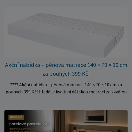
oporu. K dispozici jsou ve více rozměrech pro jednolůžkové i
dvoulůžkové postele. Aktuálně máme skladem velké
množství kusů, proto můžeme objednávky rychle expedovat.
Vyberte si vhodný rozměr a dopřejte své matraci kvalitní
podklad za výhodnou cenu.
Akční nabídka – pěnová matrace 140 × 70 × 10 cm
za pouhých 399 Kč!
???? Akční nabídka – pěnová matrace 140 × 70 × 10 cm za
pouhých 399 Kč! Hledáte kvalitní dětskou matraci za skvělou
cenu? Právě teď můžete pořídit pěnovou matraci 140 × 70 ×
10 cm za neuvěřitelných 399 Kč. ✅ Rozměr: 140 × 70 × 10 cm
✅ Pohodlné pěnové jádro pro komfortní spánek dítěte ✅
Skvělá volba do dětských postýlek ✅ Výjimečně výhodná cena
– jen 399 Kč Využijte této mimořádné nabídky a pořiďte