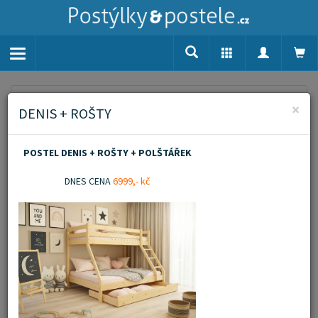
Toggle
navigation
Home
Dětské zboží
Přebalovací komody
×
DENIS + ROŠTY
Přebalovací komody
POSTEL DENIS + ROŠTY + POLŠTÁŘEK
Zobrazit popis
DNES CENA
6999,- kč
Novinka
Akční zboží
Doporučujeme
Filtrovat