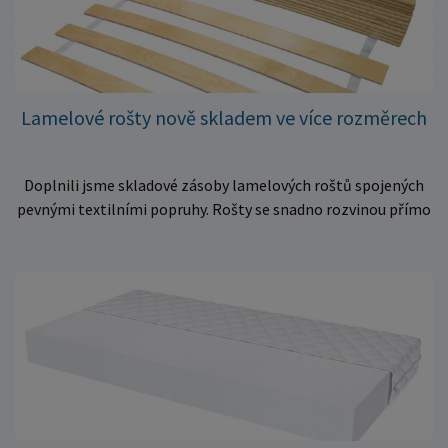
Lamelové rošty nově skladem ve více rozměrech
Doplnili jsme skladové zásoby lamelových roštů spojených
pevnými textilními popruhy. Rošty se snadno rozvinou přímo
do rámu postele a poskytují matraci stabilní a rovnoměrnou
oporu. K dispozici jsou ve více rozměrech pro jednolůžkové i
dvoulůžkové postele. Aktuálně máme skladem velké
množství kusů, proto můžeme objednávky rychle expedovat.
Vyberte si vhodný rozměr a dopřejte své matraci kvalitní
podklad za výhodnou cenu.