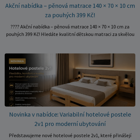
Akční nabídka – pěnová matrace 140 × 70 × 10 cm
za pouhých 399 Kč!
???? Akční nabídka – pěnová matrace 140 × 70 × 10 cm za
pouhých 399 Kč! Hledáte kvalitní dětskou matraci za skvělou
cenu? Právě teď můžete pořídit pěnovou matraci 140 × 70 ×
10 cm za neuvěřitelných 399 Kč. ✅ Rozměr: 140 × 70 × 10 cm
✅ Pohodlné pěnové jádro pro komfortní spánek dítěte ✅
Skvělá volba do dětských postýlek ✅ Výjimečně výhodná cena
– jen 399 Kč Využijte této mimořádné nabídky a pořiďte
kvalitní matraci za cenu, která patří k nejvýhodnějším na
trhu. Akce platí pouze do vyprodání zásob. Nakupujte chytře a
ušetřete!
Novinka v nabídce: Variabilní hotelové postele
2v1 pro moderní ubytování
Představujeme nové hotelové postele 2v1, které přinášejí