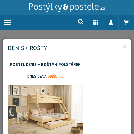
Toggle
navigation
Home
Nábytek
Zahrada
×
DENIS + ROŠTY
Zahrada
POSTEL DENIS + ROŠTY + POLŠTÁŘEK
Zobrazit popis
DNES CENA
6999,- kč
Novinka
Akční zboží
Doporučujeme
Filtrovat