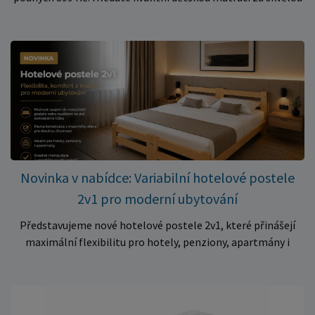
cenu? Právě teď můžete pořídit pěnovou matraci 140 × 70 ×
10 cm za neuvěřitelných 399 Kč. ✅ Rozměr: 140 × 70 × 10 cm
✅ Pohodlné pěnové jádro pro komfortní spánek dítěte ✅
Skvělá volba do dětských postýlek ✅ Výjimečně výhodná cena
– jen 399 Kč Využijte této mimořádné nabídky a pořiďte
kvalitní matraci za cenu, která patří k nejvýhodnějším na
trhu. Akce platí pouze do vyprodání zásob. Nakupujte chytře a
ušetřete!
Novinka v nabídce: Variabilní hotelové postele
2v1 pro moderní ubytování
Představujeme nové hotelové postele 2v1, které přinášejí
maximální flexibilitu pro hotely, penziony, apartmány i
ubytovny. Díky chytrému řešení lze během několika okamžiků
vytvořit prostorné manželské lůžko, nebo postele rozdělit
na dvě samostatná jednolůžka podle aktuálních potřeb
hostů. Praktické řešení pro každé ubytování Hotelové