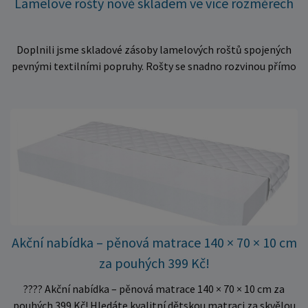
Lamelové rošty nově skladem ve více rozměrech
Doplnili jsme skladové zásoby lamelových roštů spojených
pevnými textilními popruhy. Rošty se snadno rozvinou přímo
do rámu postele a poskytují matraci stabilní a rovnoměrnou
oporu. K dispozici jsou ve více rozměrech pro jednolůžkové i
dvoulůžkové postele. Aktuálně máme skladem velké
množství kusů, proto můžeme objednávky rychle expedovat.
Vyberte si vhodný rozměr a dopřejte své matraci kvalitní
podklad za výhodnou cenu.
Akční nabídka – pěnová matrace 140 × 70 × 10 cm
za pouhých 399 Kč!
???? Akční nabídka – pěnová matrace 140 × 70 × 10 cm za
pouhých 399 Kč! Hledáte kvalitní dětskou matraci za skvělou