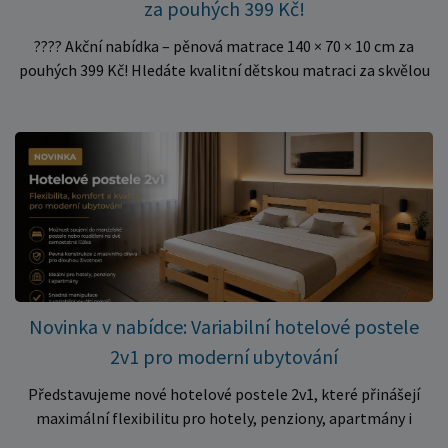
za pouhých 399 Kč!
???? Akční nabídka – pěnová matrace 140 × 70 × 10 cm za
pouhých 399 Kč! Hledáte kvalitní dětskou matraci za skvělou
cenu? Právě teď můžete pořídit pěnovou matraci 140 × 70 ×
10 cm za neuvěřitelných 399 Kč. ✅ Rozměr: 140 × 70 × 10 cm
✅ Pohodlné pěnové jádro pro komfortní spánek dítěte ✅
Skvělá volba do dětských postýlek ✅ Výjimečně výhodná cena
– jen 399 Kč Využijte této mimořádné nabídky a pořiďte
kvalitní matraci za cenu, která patří k nejvýhodnějším na
trhu. Akce platí pouze do vyprodání zásob. Nakupujte chytře a
ušetřete!
Novinka v nabídce: Variabilní hotelové postele
2v1 pro moderní ubytování
Představujeme nové hotelové postele 2v1, které přinášejí
maximální flexibilitu pro hotely, penziony, apartmány i
ubytovny. Díky chytrému řešení lze během několika okamžiků