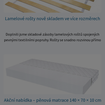
Lamelové rošty nově skladem ve více rozměrech
Doplnili jsme skladové zásoby lamelových roštů spojených
pevnými textilními popruhy. Rošty se snadno rozvinou přímo
do rámu postele a poskytují matraci stabilní a rovnoměrnou
oporu. K dispozici jsou ve více rozměrech pro jednolůžkové i
dvoulůžkové postele. Aktuálně máme skladem velké
množství kusů, proto můžeme objednávky rychle expedovat.
Vyberte si vhodný rozměr a dopřejte své matraci kvalitní
podklad za výhodnou cenu.
Akční nabídka – pěnová matrace 140 × 70 × 10 cm