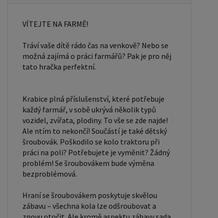
traktorů a hospodářských zvířat. Materiál: plast
Věk dítěte: 3+ Obsah sady: traktor 1x přívěs 2x
VÍTEJTE NA FARMĚ!
ovečka 1x farmář šroubovák s vyměnitelnými
Tráví vaše dítě rádo čas na venkově? Nebo se
násadami (3 krytky) 2x balík sena 4x ohradník
možná zajímá o práci farmářů? Pak je pro něj
tato hračka perfektní.
Krabice plná příslušenství, které potřebuje
každý farmář, v sobě ukrývá několik typů
vozidel, zvířata, plodiny. To vše se zde najde!
Ale ntím to nekončí! Součástí je také dětský
šroubovák. Poškodilo se kolo traktoru při
práci na poli? Potřebujete je vyměnit? Žádný
problém! Se šroubovákem bude výměna
bezproblémová.
Hraní se šroubovákem poskytuje skvělou
zábavu – všechna kola lze odšroubovat a
znovu otočit. Ale kromě aspektu zábavy sada