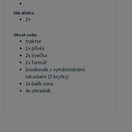
Věk dítěte:
3+
Obsah sady:
traktor
1x přívěs
2x ovečka
1x farmář
šroubovák s vyměnitelnými
násadami (3 krytky)
2x balík sena
4x ohradník