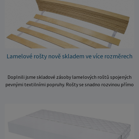
Lamelové rošty nově skladem ve více rozměrech
Doplnili jsme skladové zásoby lamelových roštů spojených
pevnými textilními popruhy. Rošty se snadno rozvinou přímo
do rámu postele a poskytují matraci stabilní a rovnoměrnou
oporu. K dispozici jsou ve více rozměrech pro jednolůžkové i
dvoulůžkové postele. Aktuálně máme skladem velké
množství kusů, proto můžeme objednávky rychle expedovat.
Vyberte si vhodný rozměr a dopřejte své matraci kvalitní
podklad za výhodnou cenu.