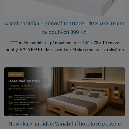
Akční nabídka – pěnová matrace 140 × 70 × 10 cm
za pouhých 399 Kč!
???? Akční nabídka – pěnová matrace 140 × 70 × 10 cm za
pouhých 399 Kč! Hledáte kvalitní dětskou matraci za skvělou
cenu? Právě teď můžete pořídit pěnovou matraci 140 × 70 ×
10 cm za neuvěřitelných 399 Kč. ✅ Rozměr: 140 × 70 × 10 cm
✅ Pohodlné pěnové jádro pro komfortní spánek dítěte ✅
Skvělá volba do dětských postýlek ✅ Výjimečně výhodná cena
– jen 399 Kč Využijte této mimořádné nabídky a pořiďte
kvalitní matraci za cenu, která patří k nejvýhodnějším na
trhu. Akce platí pouze do vyprodání zásob. Nakupujte chytře a
ušetřete!
Novinka v nabídce: Variabilní hotelové postele