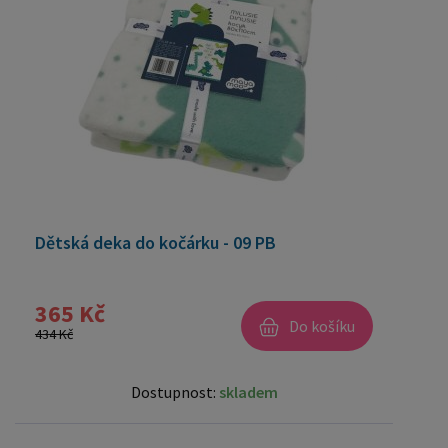
Dětská deka do kočárku - 09 PB
365 Kč
Do košíku
434 Kč
Dostupnost:
skladem