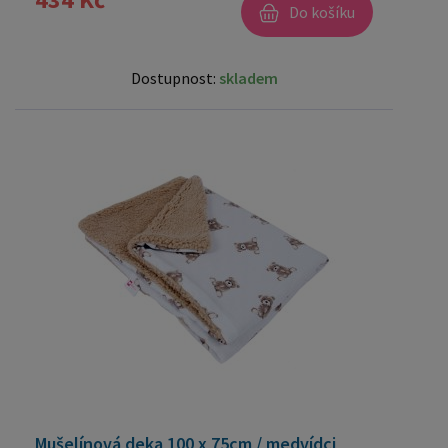
Do košíku
Dostupnost:
skladem
Mušelínová deka 100 x 75cm / medvídci