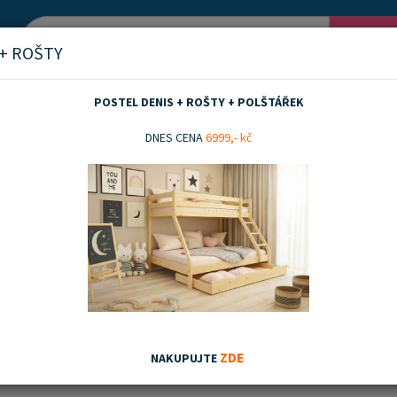
Vyh
 + ROŠTY
POSTEL DENIS + ROŠTY + POLŠTÁŘEK
ky pro děti
Puzzle a vkládačky
DNES CENA
6999,- kč
e a vkládačky
nka
Akční zboží
Doporučujeme
Nejnovějších
Nejnižší ceny
Nejvyšší ceny
ZDE
NAKUPUJTE