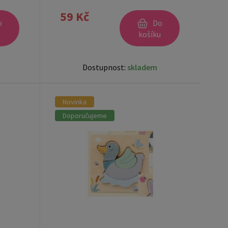
59 Kč
o
Do
u
košíku
Dostupnost:
skladem
Novinka
Doporučujeme