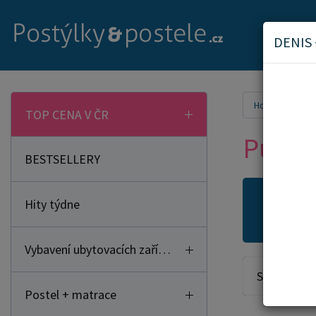
DENIS
Home
Hrač
TOP CENA V ČR
Puzzl
BESTSELLERY
Hity týdne
Novi
Vybavení ubytovacích zařízení
Seřadit od:
Postel + matrace