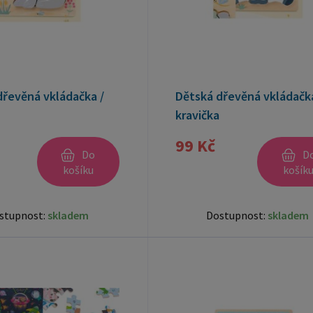
dřevěná vkládačka /
Dětská dřevěná vkládačka
kravička
99 Kč
Do
D
košíku
košík
stupnost:
skladem
Dostupnost:
skladem