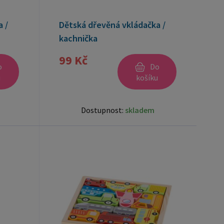
 /
Dětská dřevěná vkládačka /
kachnička
99 Kč
o
Do
u
košíku
Dostupnost:
skladem