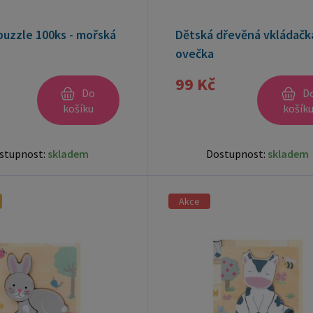
puzzle 100ks - mořská
Dětská dřevěná vkládačka
ovečka
99 Kč
Do
D
košíku
košík
stupnost:
skladem
Dostupnost:
skladem
Akce