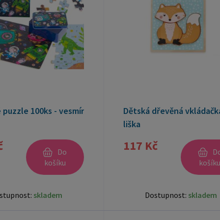
 puzzle 100ks - vesmír
Dětská dřevěná vkládačka
liška
č
117 Kč
Do
D
košíku
košík
stupnost:
skladem
Dostupnost:
skladem