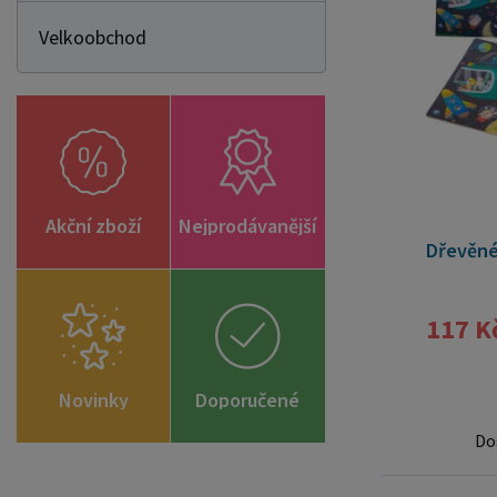
Velkoobchod
Akční zboží
Nejprodávanější
Dřevěné
117 K
Novinky
Doporučené
zboží
Do