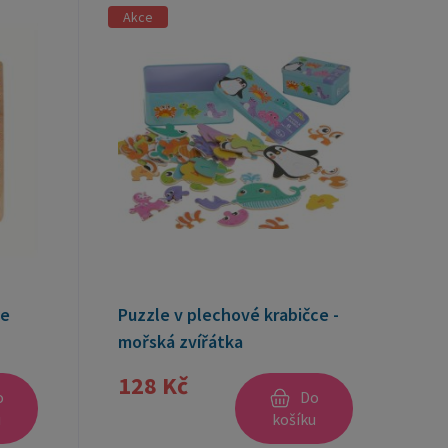
Akce
le
Puzzle v plechové krabičce -
mořská zvířátka
128 Kč
o
Do
u
košíku