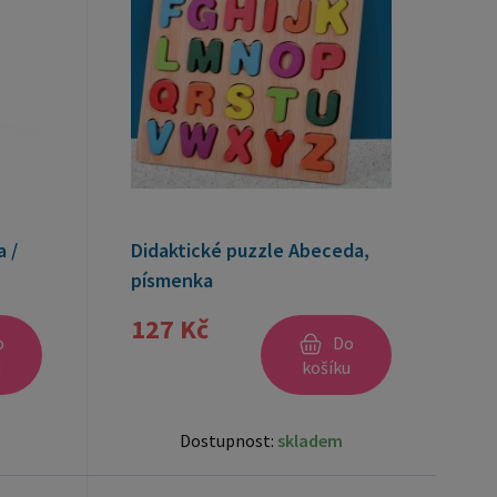
 /
Didaktické puzzle Abeceda,
písmenka
127 Kč
o
Do
u
košíku
Dostupnost:
skladem