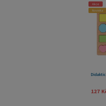
Akce
Novinka
Didaktic
127 K