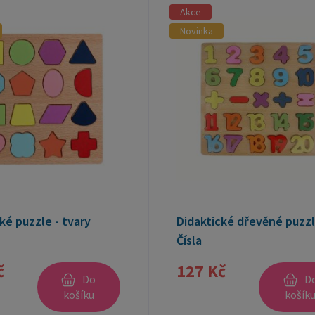
Akce
Novinka
ké puzzle - tvary
Didaktické dřevěné puzz
Čísla
č
127 Kč
Do
D
košíku
košík