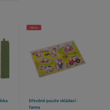
Akce
átka
Dřevěné puzzle vkládací -
farma