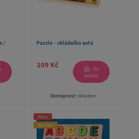
 /
Puzzle - vkládačka auta
109 Kč
o
Do
u
košíku
Dostupnost:
skladem
Akce
Novinka