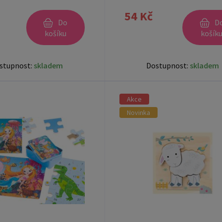
54 Kč
Do
D
košíku
košík
stupnost:
skladem
Dostupnost:
skladem
Akce
Novinka