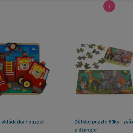
1
vkládačka / puzzle -
Dětské puzzle 60ks - zvíř
z džungle