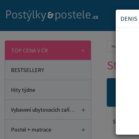
DENIS
Home
Hrač
TOP CENA V ČR
Staveb
BESTSELLERY
Hity týdne
Novi
Vybavení ubytovacích zařízení
Seřadit od:
Postel + matrace