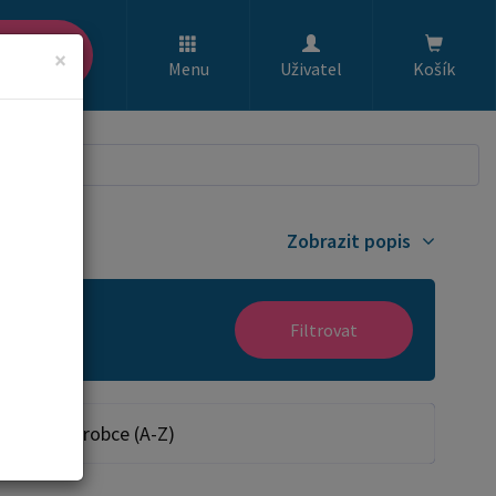
ledat
×
Menu
Uživatel
Košík
Zobrazit popis
Filtrovat
Dle výrobce (A-Z)