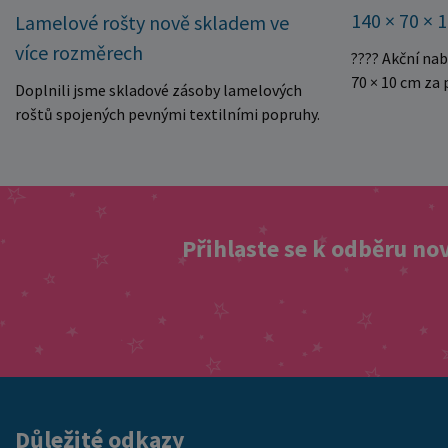
140 × 70 × 
Lamelové rošty nově skladem ve
více rozměrech
???? Akční na
70 × 10 cm za
Doplnili jsme skladové zásoby lamelových
kvalitní dětsk
roštů spojených pevnými textilními popruhy.
Právě teď můž
Rošty se snadno rozvinou přímo do rámu
140 × 70 × 10 
postele a poskytují matraci stabilní a
Rozměr: 140 ×
rovnoměrnou oporu. K dispozici jsou ve více
pěnové jádro 
rozměrech pro jednolůžkové i dvoulůžkové
Skvělá volba 
postele. Aktuálně máme skladem velké
Přihlaste se k odběru no
Výjimečně výho
množství kusů, proto můžeme objednávky
této mimořádn
rychle expedovat. Vyberte si vhodný rozměr a
matraci za cen
dopřejte své matraci kvalitní podklad za
nejvýhodnější
výhodnou cenu.
vyprodání zás
ušetřete!
Důležité odkazy