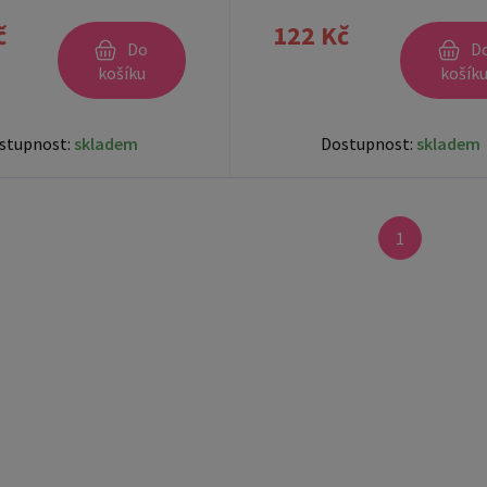
č
122 Kč
Do
D
košíku
košík
stupnost:
skladem
Dostupnost:
skladem
1