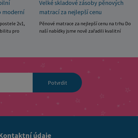
Velké skladové zásoby pěnových
ilní
matrací za nejlepší cenu
o moderní
Pěnové matrace za nejlepší cenu na trhu Do
postele 2v1,
naší nabídky jsme nově zařadili kvalitní
bilitu pro
pěnové matrace za výjimečně výhodnou
ubytovny. Díky
cenu, které jsou ideální jak pro domácnosti,
kolika
tak i pro penziony, apartmány, ubytovny
manželské
nebo rekreační zařízení. Matrace jsou
a dvě
vyrobeny z kvalitní pěny se střední tvrdostí,
aktuálních
která poskytuje pohodlnou oporu tělu a je
 pro každé
Potvrdit
vhodná pro každodenní spánek. Díky
ou navrženy s
prošívanému a snímatelnému potahu je
stabilitu a
údržba velmi jednoduchá a hygienická.
onstrukce z
Matrace jsou navíc vakuově baleny, což
stí spolehlivé
umožňuje snadnou přepravu a manipulaci. ✔
tížení v
středně tvrdá pohodlná pěna ✔ prošívaný
 výhody
snímatelný potah ✔ hygienické a praktické
spojení do
Kontaktní údaje
řešení ✔ vhodné do domácností i
lení na dvě