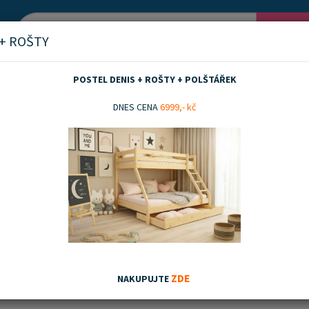
Vyh
 + ROŠTY
POSTEL DENIS + ROŠTY + POLŠTÁŘEK
ky pro děti
Stavebnice a kostky
DNES CENA
6999,- kč
nice a kostky
nka
Akční zboží
Doporučujeme
Nejnovějších
Nejnižší ceny
Nejvyšší ceny
ZDE
NAKUPUJTE