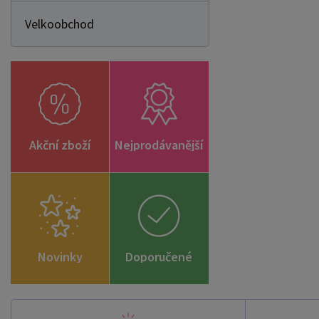
Velkoobchod
Akční zboží
Nejprodávanější
Novinky
Doporučené
zboží