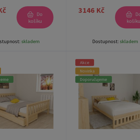
Kč
3146 Kč
Do
D
košíku
košík
stupnost:
skladem
Dostupnost:
skladem
Akce
Novinka
jeme
Doporučujeme