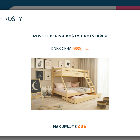
Vyh
 + ROŠTY
POSTEL DENIS + ROŠTY + POLŠTÁŘEK
ele bez roštu
Postele bez roštu 160x200 cm
DNES CENA
6999,- kč
le bez roštu 160x200 cm
nka
Akční zboží
Doporučujeme
Nejnovějších
Nejnižší ceny
Nejvyšší ceny
ZDE
NAKUPUJTE