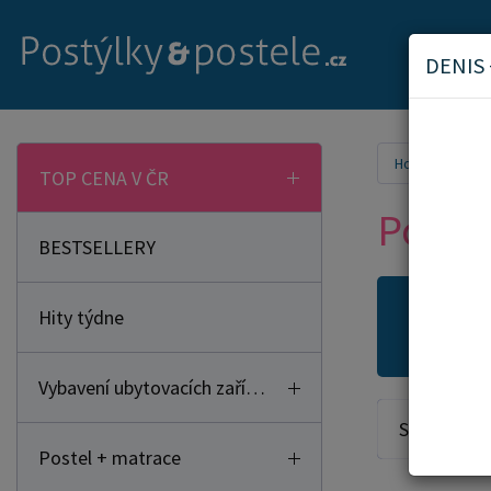
DENIS
Home
Post
TOP CENA V ČR
Poste
BESTSELLERY
Hity týdne
Novi
Vybavení ubytovacích zařízení
Seřadit od:
Postel + matrace