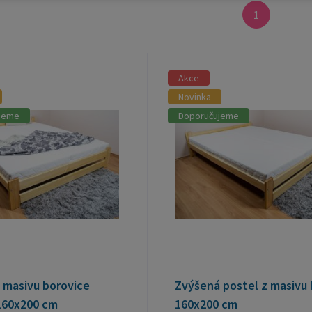
1
Akce
Novinka
jeme
Doporučujeme
 masivu borovice
Zvýšená postel z masivu 
160x200 cm
160x200 cm