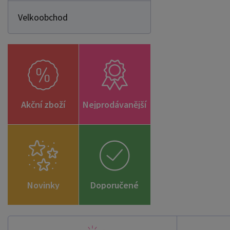
Velkoobchod
Akční zboží
Nejprodávanější
Novinky
Doporučené
zboží