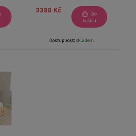
3388 Kč
o
Do
u
košíku
Dostupnost:
skladem