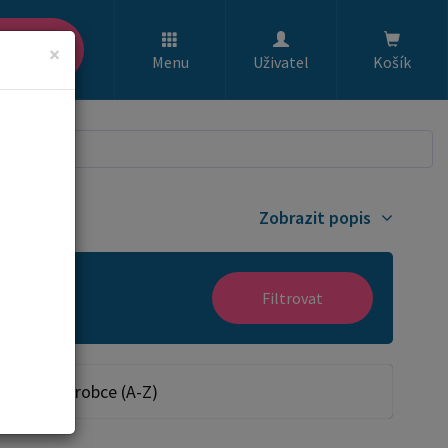
ledat
×
Menu
Uživatel
Košík
Zobrazit popis
Filtrovat
Dle výrobce (A-Z)