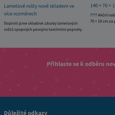
140 × 70 × 
Lamelové rošty nově skladem ve
více rozměrech
???? Akční na
70 × 10 cm za
Doplnili jsme skladové zásoby lamelových
kvalitní dětsk
roštů spojených pevnými textilními popruhy.
Právě teď můž
Rošty se snadno rozvinou přímo do rámu
140 × 70 × 10 
postele a poskytují matraci stabilní a
Rozměr: 140 ×
rovnoměrnou oporu. K dispozici jsou ve více
pěnové jádro 
rozměrech pro jednolůžkové i dvoulůžkové
Skvělá volba 
postele. Aktuálně máme skladem velké
Přihlaste se k odběru no
Výjimečně výho
množství kusů, proto můžeme objednávky
této mimořádn
rychle expedovat. Vyberte si vhodný rozměr a
matraci za cen
dopřejte své matraci kvalitní podklad za
nejvýhodnější
výhodnou cenu.
vyprodání zás
ušetřete!
Důležité odkazy