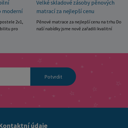
Velké skladové zásoby pěnových
ilní
matrací za nejlepší cenu
o moderní
Pěnové matrace za nejlepší cenu na trhu Do
postele 2v1,
naší nabídky jsme nově zařadili kvalitní
bilitu pro
pěnové matrace za výjimečně výhodnou
ubytovny. Díky
cenu, které jsou ideální jak pro domácnosti,
kolika
tak i pro penziony, apartmány, ubytovny
manželské
nebo rekreační zařízení. Matrace jsou
a dvě
vyrobeny z kvalitní pěny se střední tvrdostí,
aktuálních
která poskytuje pohodlnou oporu tělu a je
 pro každé
Potvrdit
vhodná pro každodenní spánek. Díky
ou navrženy s
prošívanému a snímatelnému potahu je
stabilitu a
údržba velmi jednoduchá a hygienická.
onstrukce z
Matrace jsou navíc vakuově baleny, což
stí spolehlivé
umožňuje snadnou přepravu a manipulaci. ✔
tížení v
středně tvrdá pohodlná pěna ✔ prošívaný
 výhody
snímatelný potah ✔ hygienické a praktické
spojení do
Kontaktní údaje
řešení ✔ vhodné do domácností i
lení na dvě