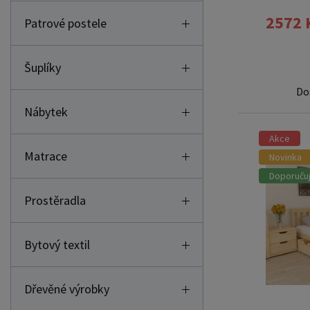
2572 
Patrové postele
Šuplíky
Do
Nábytek
Akce
Matrace
Novinka
Doporuču
Prostěradla
Bytový textil
Dřevěné výrobky