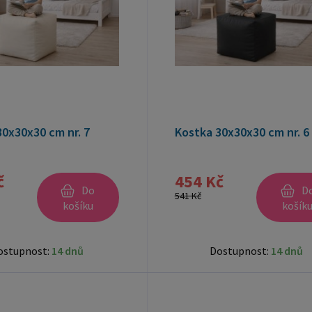
0x30x30 cm nr. 7
Kostka 30x30x30 cm nr. 6
č
454 Kč
Do
D
541 Kč
košíku
košík
ostupnost:
14 dnů
Dostupnost:
14 dnů