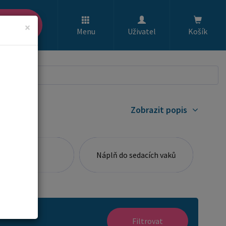
ledat
×
Menu
Uživatel
Košík
Zobrazit popis
Taburety
Náplň do sedacích vaků
Filtrovat