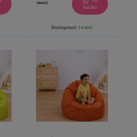
o
Do
744 Kč
u
košíku
Dostupnost:
14 dnů