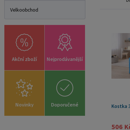
D
Velkoobchod
Akční zboží
Nejprodávanější
Novinky
Doporučené
Kostka 3
zboží
506 K