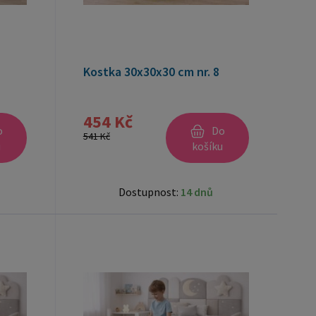
Kostka 30x30x30 cm nr. 8
454 Kč
o
Do
541 Kč
u
košíku
Dostupnost:
14 dnů