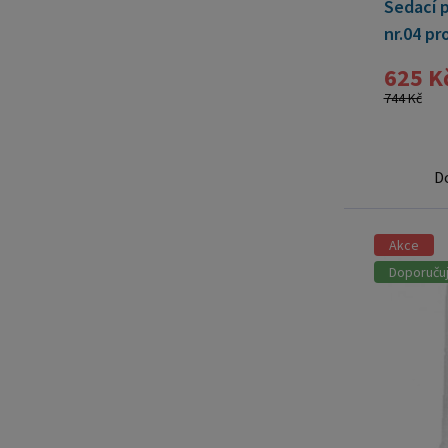
Sedací p
nr.04 pr
625 K
744 Kč
D
Akce
Doporuču