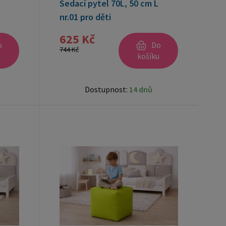
Sedací pytel 70L, 50 cm L
nr.01 pro děti
625 Kč
o
Do
744 Kč
u
košíku
Dostupnost:
14 dnů