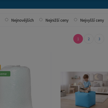
Nejnovějších
Nejnižší ceny
Nejvyšší ceny
1
2
3
jeme