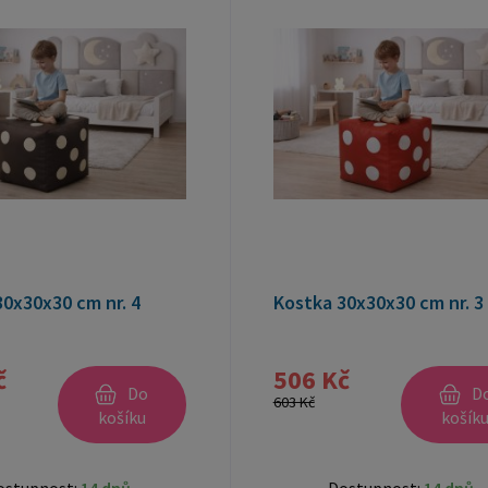
0x30x30 cm nr. 4
Kostka 30x30x30 cm nr. 3
č
506 Kč
Do
D
603 Kč
košíku
košík