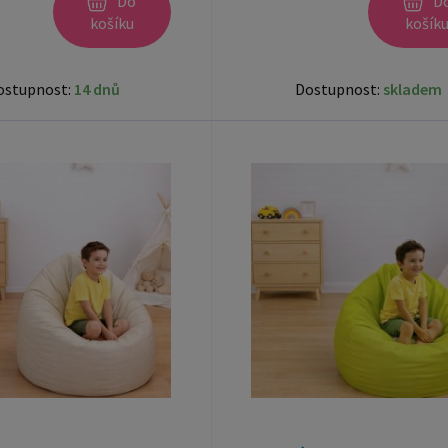
Do
D
košíku
košík
ostupnost:
14 dnů
Dostupnost:
skladem