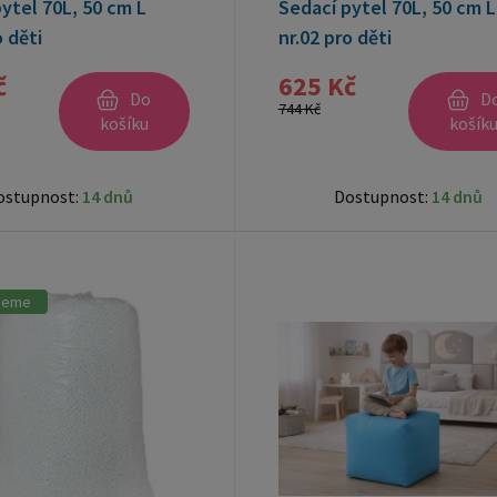
ytel 70L, 50 cm L
Sedací pytel 70L, 50 cm L
o děti
nr.02 pro děti
č
625 Kč
Do
D
744 Kč
košíku
košík
ostupnost:
14 dnů
Dostupnost:
14 dnů
jeme