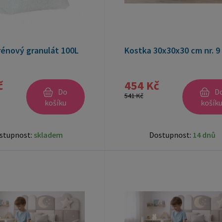
rénový granulát 100L
Kostka 30x30x30 cm nr. 9
č
454 Kč
Do
D
541 Kč
košíku
košík
stupnost:
skladem
Dostupnost:
14 dnů