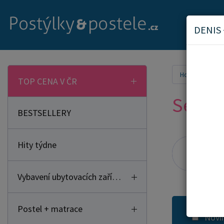
DENIS
Home
Seda
TOP CENA V ČR
Sedací
BESTSELLERY
Hity týdne
Seda
Vybavení ubytovacích zařízení
Postel + matrace
Novi