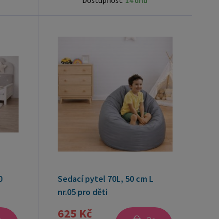
Dostupnost:
14 dnů
0
Sedací pytel 70L, 50 cm L
nr.05 pro děti
625 Kč