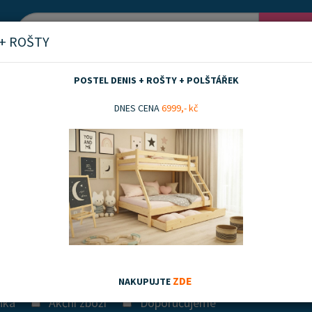
Vyh
 + ROŠTY
POSTEL DENIS + ROŠTY + POLŠTÁŘEK
cí vaky a pytle
DNES CENA
6999,- kč
 vaky a pytle
cí míče
Sedací pytle
ZDE
NAKUPUJTE
nka
Akční zboží
Doporučujeme