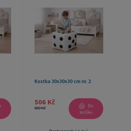
Kostka 30x30x30 cm nr. 2
506 Kč
o
Do
603 Kč
u
košíku