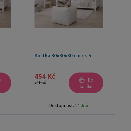
Kostka 30x30x30 cm nr. 5
454 Kč
o
Do
541 Kč
u
košíku
Dostupnost:
14 dnů