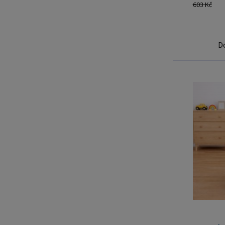
603 Kč
D