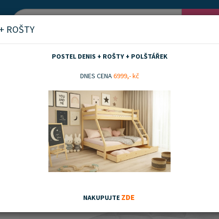
Vyh
 + ROŠTY
POSTEL DENIS + ROŠTY + POLŠTÁŘEK
ality
Velké skladové zásoby pěnových matrací za nejlepší cenu
DNES CENA
6999,- kč
ZDE
NAKUPUJTE