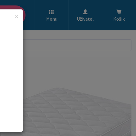
ledat
×
Menu
Uživatel
Košík