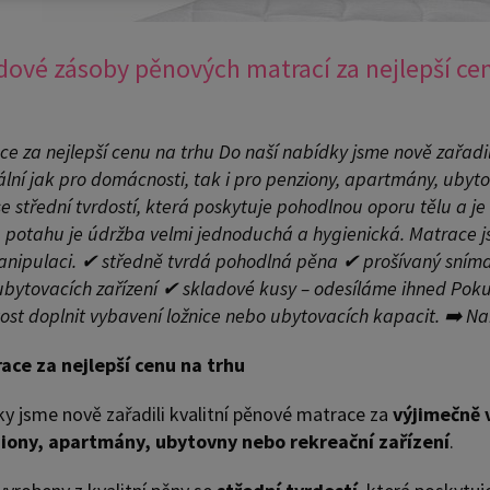
dové zásoby pěnových matrací za nejlepší ce
e za nejlepší cenu na trhu Do naší nabídky jsme nově zařadi
ální jak pro domácnosti, tak i pro penziony, apartmány, ubyt
 se střední tvrdostí, která poskytuje pohodlnou oporu tělu a
potahu je údržba velmi jednoduchá a hygienická. Matrace j
nipulaci. ✔ středně tvrdá pohodlná pěna ✔ prošívaný sníma
ubytovacích zařízení ✔ skladové kusy – odesíláme ihned Pokud
itost doplnit vybavení ložnice nebo ubytovacích kapacit. ➡️ 
ce za nejlepší cenu na trhu
ky jsme nově zařadili kvalitní pěnové matrace za
výjimečně 
iony, apartmány, ubytovny nebo rekreační zařízení
.