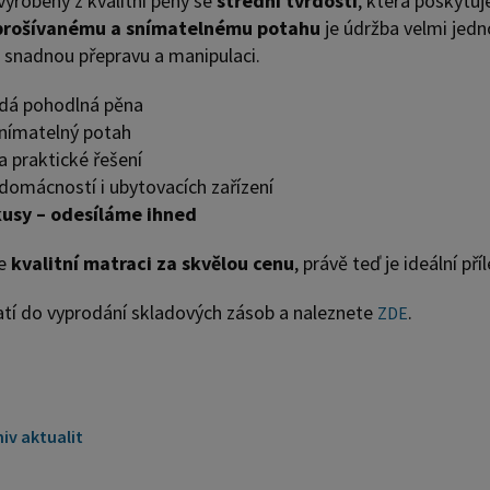
vyrobeny z kvalitní pěny se
střední tvrdostí
, která poskytu
prošívanému a snímatelnému potahu
je údržba velmi jedn
snadnou přepravu a manipulaci.
rdá pohodlná pěna
nímatelný potah
a praktické řešení
omácností i ubytovacích zařízení
usy – odesíláme ihned
te
kvalitní matraci za skvělou cenu
, právě teď je ideální př
atí do vyprodání skladových zásob a naleznete
.
ZDE
iv aktualit