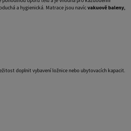
je pohodlnou oporu tělu a je vhodná pro každodenní
oduchá a hygienická. Matrace jsou navíc
vakuově baleny
,
íležitost doplnit vybavení ložnice nebo ubytovacích kapacit.