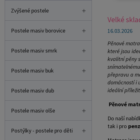
Zvýšené postele
Velké skla
Postele masiv borovice
16.03.2026
Pěnové matrac
Postele masiv smrk
které jsou ide
kvalitní pěny
snímatelnému 
Postele masiv buk
přepravu a ma
domácností i 
ideální přílež
Postele masiv dub
Pěnové matra
Postele masiv olše
Do naší nabíd
tak i pro
penz
Postýlky - postele pro děti