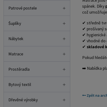
Matrace jsou 
spánek. Díky
Patrové postele
což umožňuje 
✔ středně tv
Šuplíky
✔ prošívaný s
✔ hygienické 
Nábytek
✔ vhodné do d
✔
skladové k
Matrace
Pokud hledá
➡️ Nabídka pl
Prostěradla
Bytový textil
Zpět na arch
Dřevěné výrobky