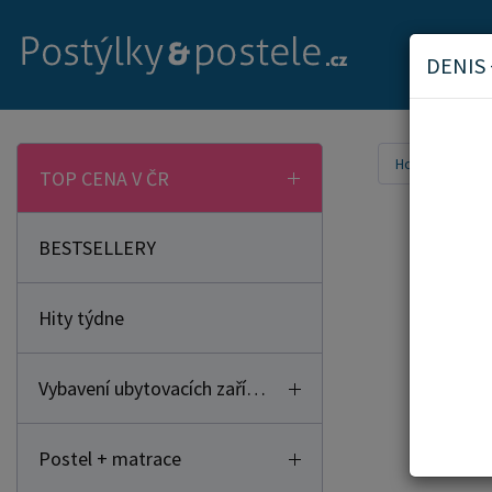
DENIS
Home
Aktu
TOP CENA V ČR
BESTSELLERY
Hity týdne
Vybavení ubytovacích zařízení
Postel + matrace