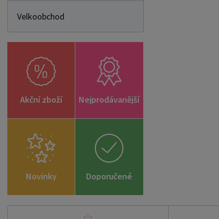
Velkoobchod
Akční zboží
Nejprodávanější
Novinky
Doporučené
zboží