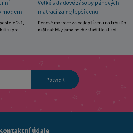
Velké skladové zásoby pěnových
ilní
matrací za nejlepší cenu
o moderní
Pěnové matrace za nejlepší cenu na trhu Do
postele 2v1,
naší nabídky jsme nově zařadili kvalitní
bilitu pro
pěnové matrace za výjimečně výhodnou
ubytovny. Díky
cenu, které jsou ideální jak pro domácnosti,
kolika
tak i pro penziony, apartmány, ubytovny
manželské
nebo rekreační zařízení. Matrace jsou
a dvě
vyrobeny z kvalitní pěny se střední tvrdostí,
aktuálních
která poskytuje pohodlnou oporu tělu a je
 pro každé
Potvrdit
vhodná pro každodenní spánek. Díky
ou navrženy s
prošívanému a snímatelnému potahu je
stabilitu a
údržba velmi jednoduchá a hygienická.
onstrukce z
Matrace jsou navíc vakuově baleny, což
stí spolehlivé
umožňuje snadnou přepravu a manipulaci. ✔
tížení v
středně tvrdá pohodlná pěna ✔ prošívaný
 výhody
snímatelný potah ✔ hygienické a praktické
spojení do
Kontaktní údaje
řešení ✔ vhodné do domácností i
lení na dvě