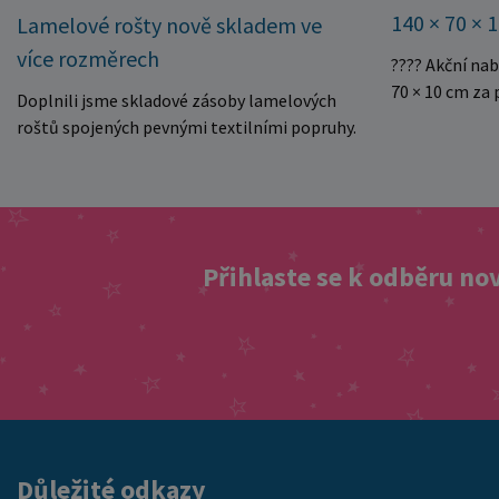
140 × 70 × 
Lamelové rošty nově skladem ve
více rozměrech
???? Akční na
70 × 10 cm za
Doplnili jsme skladové zásoby lamelových
kvalitní dětsk
roštů spojených pevnými textilními popruhy.
Právě teď můž
Rošty se snadno rozvinou přímo do rámu
140 × 70 × 10 
postele a poskytují matraci stabilní a
Rozměr: 140 ×
rovnoměrnou oporu. K dispozici jsou ve více
pěnové jádro 
rozměrech pro jednolůžkové i dvoulůžkové
Skvělá volba 
postele. Aktuálně máme skladem velké
Přihlaste se k odběru no
Výjimečně výho
množství kusů, proto můžeme objednávky
této mimořádn
rychle expedovat. Vyberte si vhodný rozměr a
matraci za cen
dopřejte své matraci kvalitní podklad za
nejvýhodnější
výhodnou cenu.
vyprodání zás
ušetřete!
Důležité odkazy