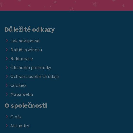
cenu, právě teď je ideální příležitost doplnit vybavení ložnice
nebo ubytovacích kapacit. ➡️ Nabídka platí do vyprodání
skladových zásob.
Důležité odkazy
Jak nakupovat
Nabídka výnosu
Reklamace
Obchodní podmínky
Ochrana osobních údajů
Cookies
Mapa webu
O společnosti
O nás
Aktuality