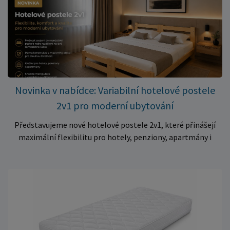
Skvělá volba do dětských postýlek ✅ Výjimečně výhodná cena
– jen 399 Kč Využijte této mimořádné nabídky a pořiďte
kvalitní matraci za cenu, která patří k nejvýhodnějším na
trhu. Akce platí pouze do vyprodání zásob. Nakupujte chytře a
ušetřete!
Novinka v nabídce: Variabilní hotelové postele
2v1 pro moderní ubytování
Představujeme nové hotelové postele 2v1, které přinášejí
maximální flexibilitu pro hotely, penziony, apartmány i
ubytovny. Díky chytrému řešení lze během několika okamžiků
vytvořit prostorné manželské lůžko, nebo postele rozdělit
na dvě samostatná jednolůžka podle aktuálních potřeb
hostů. Praktické řešení pro každé ubytování Hotelové
postele jsou navrženy s důrazem na vysokou odolnost,
stabilitu a dlouhou životnost. Robustní konstrukce z
kvalitního masivního dřeva zajistí spolehlivé používání i při