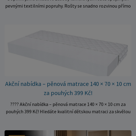
pevnými textilními popruhy. Rošty se snadno rozvinou přímo
do rámu postele a poskytují matraci stabilní a rovnoměrnou
oporu. K dispozici jsou ve více rozměrech pro jednolůžkové i
dvoulůžkové postele. Aktuálně máme skladem velké
množství kusů, proto můžeme objednávky rychle expedovat.
Vyberte si vhodný rozměr a dopřejte své matraci kvalitní
podklad za výhodnou cenu.
Akční nabídka – pěnová matrace 140 × 70 × 10 cm
za pouhých 399 Kč!
???? Akční nabídka – pěnová matrace 140 × 70 × 10 cm za
pouhých 399 Kč! Hledáte kvalitní dětskou matraci za skvělou
cenu? Právě teď můžete pořídit pěnovou matraci 140 × 70 ×
10 cm za neuvěřitelných 399 Kč. ✅ Rozměr: 140 × 70 × 10 cm
✅ Pohodlné pěnové jádro pro komfortní spánek dítěte ✅