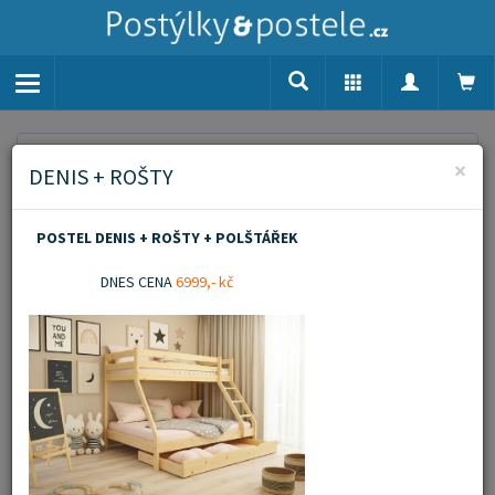
Toggle
navigation
Home
Vyhledávání
×
DENIS + ROŠTY
Vyhledávání
POSTEL DENIS + ROŠTY + POLŠTÁŘEK
DNES CENA
6999,- kč
Počet nalezených produktů: 8
Akce
Doporučujeme