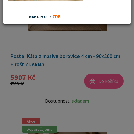
ZDE
NAKUPUJTE
Postel Káťa z masivu borovice 4 cm - 90x200 cm
+ rošt ZDARMA
5907 Kč
Do košíku
7033 Kč
Dostupnost:
skladem
Akce
Doporučujeme