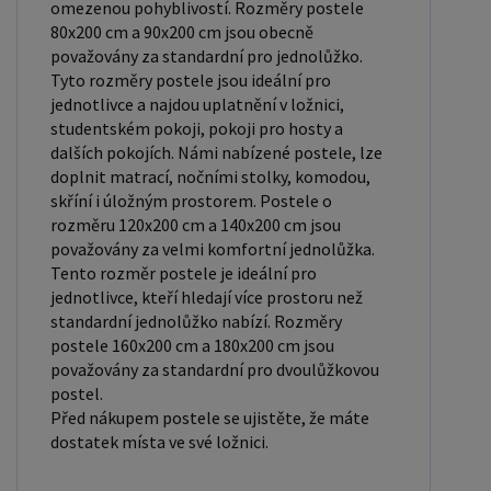
omezenou pohyblivostí. Rozměry postele
rošt ZDARMA: Laťkový rošt je ideální volbou pro ty,
80x200 cm a 90x200 cm jsou obecně
kteří hledají kvalitní, pohodlný a cenově dostupný
považovány za standardní pro jednolůžko.
podklad pod matraci. Laťkový rošt se skládá z
Tyto rozměry postele jsou ideální pro
dřevěných lišt, které jsou spojeny textilií. Rošt
jednotlivce a najdou uplatnění v ložnici,
poskytuje dobrou podporu těla, cirkulaci vzduchu a
studentském pokoji, pokoji pro hosty a
dalších pokojích. Námi nabízené postele, lze
odvádění vlhkosti. Rošt postele je tvořen 12
doplnit matrací, nočními stolky, komodou,
příčkami, které jsou spojeny textilií, příčky roštu
skříní i úložným prostorem. Postele o
jsou z masivu borovice. Mezery mezi příčkami jsou
rozměru 120x200 cm a 140x200 cm jsou
cca 11 cm. Zpracování - lakovaná postel: Lakované
považovány za velmi komfortní jednolůžka.
Tento rozměr postele je ideální pro
postele jsou oblíbené pro svůj elegantní vzhled a
jednotlivce, kteří hledají více prostoru než
odolnost. Lakovaný povrch je hladký, snadno se
standardní jednolůžko nabízí. Rozměry
čistí a je odolný vůči poškrábání a opotřebení.
postele 160x200 cm a 180x200 cm jsou
Máte zájem o velkoobchodní spolupráci? Nebo
považovány za standardní pro dvoulůžkovou
postel.
chcete získat zajímavou cenovou nabídku na větší
Před nákupem postele se ujistěte, že máte
množství našich produktů? Obchodníkům a
dostatek místa ve své ložnici.
firmám, nabízíme možnost nákupu na
velkoobchodní ceny. Zašlete poptávku na