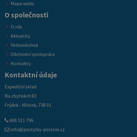
Mapa webu
O společnosti
O nás
Aktuality
Velkoobchod
Obchodní spolupráce
Kontakty
Kontaktní údaje
Expediční sklad
Na zbytkách 83
Frýdek - Místek, 738 01
606 311 796
info@postylky-postele.cz