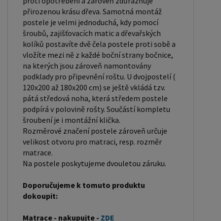
proti opotřebení a zároveň zdůrazňuje
místa ve své ložnici. Materiál postele: Masiv
přirozenou krásu dřeva. Samotná montáž
borovice je typ dřeva, který je známý svou dobrou
postele je velmi jednoduchá, kdy pomocí
šroubů, zajišťovacích matic a dřevařských
pevností a dlouhou trvanlivostí. Borovicové dřevo
kolíků postavíte dvě čela postele proti sobě a
se řadí mezi měkké dřeviny. Je o malinko tvrdší
vložíte mezi ně z každé boční strany bočnice,
než masivní smrk, ale lépe se opracovává.
na kterých jsou zároveň namontovány
Borovicové dřevo vyniká krásnou barvou a
podklady pro připevnění roštu. U dvojpostelí (
okouzlující kresbou. Má světlou barvu, která díky
120x200 až 180x200 cm) se ještě vkládá tzv.
pátá středová noha, která středem postele
obsahu jádra místy přechází až do oranžovo
podpírá v polovině rošty. Součástí kompletu
hnědého nebo načervenalého odstínu. Tento
šroubení je i montážní klička.
materiál je často používán v nábytkářství,
Rozměrové značení postele zároveň určuje
například pro výrobu postelí nebo knihoven.
velikost otvoru pro matraci, resp. rozměr
matrace.
Výrobky z masivu borovice jsou oblíbené pro svůj
Na postele poskytujeme dvouletou záruku.
přírodní vzhled a trvanlivost. Typ postele: Klasická
postel je typ postele, který se skládá ze tří
Doporučujeme k tomuto produktu
základních částí: rámu, roštu a matrace. Rám
dokoupit:
postele může být vyroben z různých materiálů,
Matrace - nakupujte -
ZDE
včetně dřeva, kovu nebo laminátu. Do rámu se