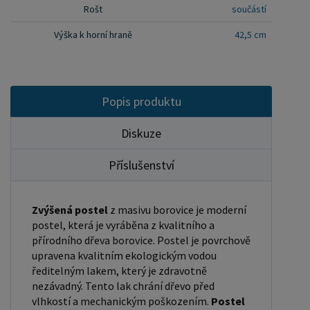
Rošt
součástí
180x200 cm) se ještě vkládá tzv. pátá středová
noha, která středem postele podpírá v polovině
Výška k horní hraně
42,5 cm
rošty. Součástí kompletu šroubení je i montážní
klička. Rozměrové značení postele zároveň určuje
velikost otvoru pro matraci, resp. rozměr matrace.
Popis produktu
Na postele poskytujeme dvouletou záruku.
Doporučujeme k tomuto produktu dokoupit:
Diskuze
Matrace - nakupujte - ZDE Prostěradla - nakupujte
- ZDE Úložný prostor - nakupujte - ZDE Noční
Příslušenství
stolky, komody atd. - nakupujte - ZDE Přikrývky,
polštáře, chrániče, toppery - nakupujte - ZDE
Zvýšená postel
z masivu borovice je moderní
Rozměry postele: Rozměry postele jsou klíčové
postel, která je vyráběna z kvalitního a
pro pohodlí a funkčnost ložnice. Výška postele by
přírodního dřeva borovice. Postel je povrchově
upravena kvalitním ekologickým vodou
měla být taková, abyste mohli snadno vstávat a
ředitelným lakem, který je zdravotně
lehat. Rozměry postele mohou ovlivnit celkový
nezávadný. Tento lak chrání dřevo před
vzhled a funkčnost vaší ložnice. V naší nabídce
vlhkostí a mechanickým poškozením.
Postel