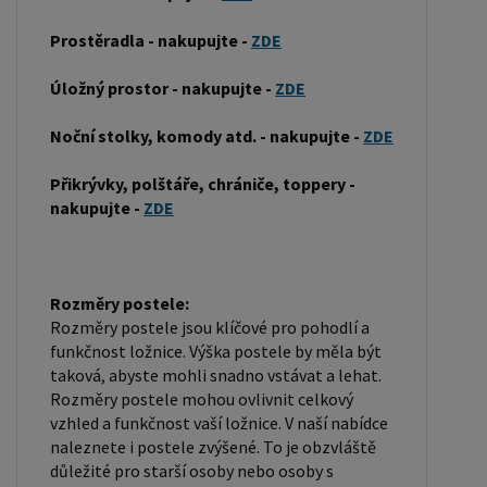
vkládá rošt. Matrace je položena na rošt a může
Prostěradla - nakupujte -
ZDE
být vyrobena z různých materiálů, včetně pěny,
latexu nebo pružin. Matrace: Velikost matrace by
Úložný prostor - nakupujte -
ZDE
měla odpovídat rozměrům postele. Matrace se
Noční stolky, komody atd. - nakupujte -
ZDE
dělí podle materiálu výroby na matrace z PUR
pěny, matrace z HR pěny, matrace z líné pěny,
Přikrývky, polštáře, chrániče, toppery -
pružinové matrace, taštičkové matrace, latexové
nakupujte -
ZDE
matrace, lamelové matrace, sendvičové matrace,
antibakteriální matrace. Matrace mohou být
měkké, středně tvrdé (H2, H3), tvrdé nebo velmi
Rozměry postele:
tvrdé (H4). Tvrdost matrace je důležitý faktor,
Rozměry postele jsou klíčové pro pohodlí a
který ovlivňuje pohodlí a podporu, kterou matrace
funkčnost ložnice. Výška postele by měla být
taková, abyste mohli snadno vstávat a lehat.
poskytuje. Při výběru matrace je důležité zvážit
Rozměry postele mohou ovlivnit celkový
několik faktorů, včetně vaší preferované polohy
vzhled a funkčnost vaší ložnice. V naší nabídce
spánku, vaší tělesné hmotnosti a jakékoliv
naleznete i postele zvýšené. To je obzvláště
zdravotní problémy, které můžete mít. Laťkový
důležité pro starší osoby nebo osoby s