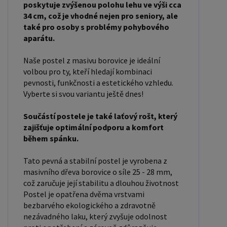
naleznete i postele zvýšené. To je obzvláště
poskytuje zvýšenou polohu lehu ve výši cca
důležité pro starší osoby nebo osoby s omezenou
34 cm, což je vhodné nejen pro seniory, ale
také pro osoby s problémy pohybového
pohyblivostí. Rozměry postele 80x200 cm a
aparátu.
90x200 cm jsou obecně považovány za standardní
pro jednolůžko. Tyto rozměry postele jsou ideální
Naše postel z masivu borovice je ideální
pro jednotlivce a najdou uplatnění v ložnici,
volbou pro ty, kteří hledají kombinaci
pevnosti, funkčnosti a estetického vzhledu.
studentském pokoji, pokoji pro hosty a dalších
Vyberte si svou variantu ještě dnes!
pokojích. Námi nabízené postele, lze doplnit
matrací, nočními stolky, komodou, skříní i úložným
Součástí postele je také laťový rošt, který
prostorem. Postele o rozměru 120x200 cm a
zajišťuje optimální podporu a komfort
140x200 cm jsou považovány za velmi komfortní
během spánku.
jednolůžka. Tento rozměr postele je ideální pro
Tato pevná a stabilní postel je vyrobena z
jednotlivce, kteří hledají více prostoru než
masivního dřeva borovice o síle 25 - 28 mm,
standardní jednolůžko nabízí. Rozměry postele
což zaručuje její stabilitu a dlouhou životnost
160x200 cm a 180x200 cm jsou považovány za
Postel je opatřena dvěma vrstvami
bezbarvého ekologického a zdravotně
standardní pro dvoulůžkovou postel. Před
nezávadného laku, který zvyšuje odolnost
nákupem postele se ujistěte, že máte dostatek