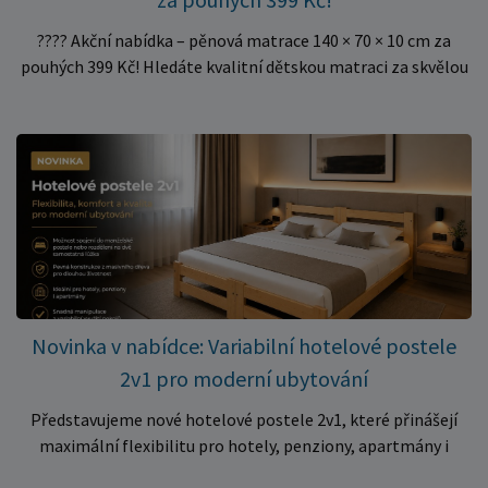
???? Akční nabídka – pěnová matrace 140 × 70 × 10 cm za
pouhých 399 Kč! Hledáte kvalitní dětskou matraci za skvělou
cenu? Právě teď můžete pořídit pěnovou matraci 140 × 70 ×
10 cm za neuvěřitelných 399 Kč. ✅ Rozměr: 140 × 70 × 10 cm
✅ Pohodlné pěnové jádro pro komfortní spánek dítěte ✅
Skvělá volba do dětských postýlek ✅ Výjimečně výhodná cena
– jen 399 Kč Využijte této mimořádné nabídky a pořiďte
kvalitní matraci za cenu, která patří k nejvýhodnějším na
trhu. Akce platí pouze do vyprodání zásob. Nakupujte chytře a
ušetřete!
Novinka v nabídce: Variabilní hotelové postele
2v1 pro moderní ubytování
Představujeme nové hotelové postele 2v1, které přinášejí
maximální flexibilitu pro hotely, penziony, apartmány i
ubytovny. Díky chytrému řešení lze během několika okamžiků