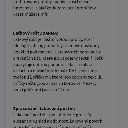
preferované polohy spánku, vaší tělesné
hmotnosti a jakékoliv zdravotní problémy,
které můžete mít.
Laťkový rošt ZDARMA:
Laťkový rošt je ideální volbou pro ty, kteří
hledají kvalitní, pohodlný a cenově dostupný
podklad pod matraci. Laťkový rošt se skládá z
dřevěných lišt, které jsou spojeny textilií. Rošt
poskytuje dobrou podporu těla, cirkulaci
vzduchu a odvádění vlhkosti. Rošt postele je
tvořen 12 příčkami, které jsou spojeny textilií,
příčky roštu jsou z masivu borovice. Mezery
mezi příčkami jsou cca 11 cm.
Zpracování - lakovaná postel:
Lakované postele jsou oblíbené pro svůj
elegantní vzhled a odolnost. Lakovaný povrch
je hladký, snadno se čistí a je odolný vůči