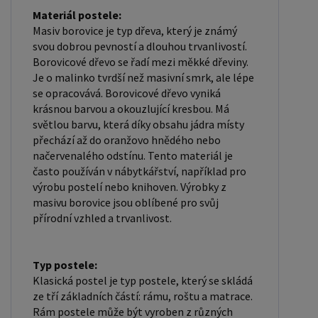
ondera@seznam.cz, velice rádi se Vám budeme
Materiál postele:
Masiv borovice je typ dřeva, který je známý
věnovat. Popřípadě se zaregistrujte se ( "
svou dobrou pevností a dlouhou trvanlivostí.
UŽIVATEL " - v horní liště ), vyplníte osobní údaje a
Borovicové dřevo se řadí mezi měkké dřeviny.
zakliknete " MÁME ZÁJEM O VELKOOBCHODNÍ
Je o malinko tvrdší než masivní smrk, ale lépe
SPOLUPRÁCI " a zadáte fakturační údaje. Po jejich
se opracovává. Borovicové dřevo vyniká
krásnou barvou a okouzlující kresbou. Má
kontrole, Vám bude povolen přístup do
světlou barvu, která díky obsahu jádra místy
velkoobchodu.
přechází až do oranžovo hnědého nebo
načervenalého odstínu. Tento materiál je
často používán v nábytkářství, například pro
výrobu postelí nebo knihoven. Výrobky z
masivu borovice jsou oblíbené pro svůj
přírodní vzhled a trvanlivost.
Typ postele:
Klasická postel je typ postele, který se skládá
ze tří základních částí: rámu, roštu a matrace.
Rám postele může být vyroben z různých