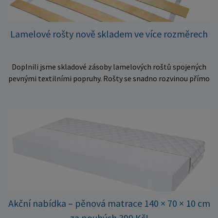
Lamelové rošty nově skladem ve více rozměrech
Doplnili jsme skladové zásoby lamelových roštů spojených
pevnými textilními popruhy. Rošty se snadno rozvinou přímo
do rámu postele a poskytují matraci stabilní a rovnoměrnou
oporu. K dispozici jsou ve více rozměrech pro jednolůžkové i
dvoulůžkové postele. Aktuálně máme skladem velké
množství kusů, proto můžeme objednávky rychle expedovat.
Vyberte si vhodný rozměr a dopřejte své matraci kvalitní
podklad za výhodnou cenu.
Akční nabídka – pěnová matrace 140 × 70 × 10 cm
za pouhých 399 Kč!