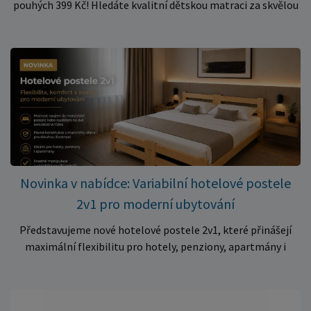
pouhých 399 Kč! Hledáte kvalitní dětskou matraci za skvělou
cenu? Právě teď můžete pořídit pěnovou matraci 140 × 70 ×
10 cm za neuvěřitelných 399 Kč. ✅ Rozměr: 140 × 70 × 10 cm
✅ Pohodlné pěnové jádro pro komfortní spánek dítěte ✅
Skvělá volba do dětských postýlek ✅ Výjimečně výhodná cena
– jen 399 Kč Využijte této mimořádné nabídky a pořiďte
kvalitní matraci za cenu, která patří k nejvýhodnějším na
trhu. Akce platí pouze do vyprodání zásob. Nakupujte chytře a
ušetřete!
Novinka v nabídce: Variabilní hotelové postele
2v1 pro moderní ubytování
Představujeme nové hotelové postele 2v1, které přinášejí
maximální flexibilitu pro hotely, penziony, apartmány i
ubytovny. Díky chytrému řešení lze během několika okamžiků
vytvořit prostorné manželské lůžko, nebo postele rozdělit
na dvě samostatná jednolůžka podle aktuálních potřeb