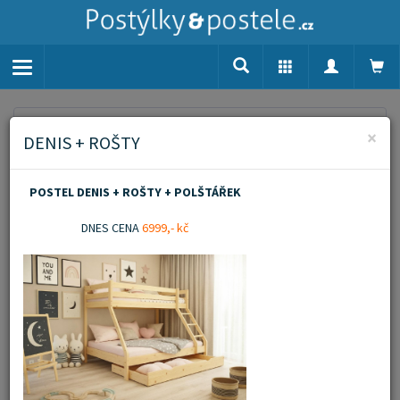
Toggle
navigation
Home
Vyhledávání
×
DENIS + ROŠTY
Vyhledávání
POSTEL DENIS + ROŠTY + POLŠTÁŘEK
DNES CENA
6999,- kč
Počet nalezených produktů: 16
Akce
Doporučujeme