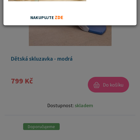
ZDE
NAKUPUJTE
Dětská skluzavka - modrá
799 Kč
Do košíku
Dostupnost:
skladem
Doporučujeme