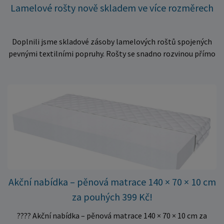
Lamelové rošty nově skladem ve více rozměrech
Doplnili jsme skladové zásoby lamelových roštů spojených
pevnými textilními popruhy. Rošty se snadno rozvinou přímo
do rámu postele a poskytují matraci stabilní a rovnoměrnou
oporu. K dispozici jsou ve více rozměrech pro jednolůžkové i
dvoulůžkové postele. Aktuálně máme skladem velké
množství kusů, proto můžeme objednávky rychle expedovat.
Vyberte si vhodný rozměr a dopřejte své matraci kvalitní
podklad za výhodnou cenu.
Akční nabídka – pěnová matrace 140 × 70 × 10 cm
za pouhých 399 Kč!
???? Akční nabídka – pěnová matrace 140 × 70 × 10 cm za