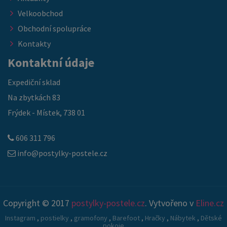
Velkoobchod
Obchodní spolupráce
Kontakty
Kontaktní údaje
Expediční sklad
Na zbytkách 83
Frýdek - Místek, 738 01
606 311 796
info@postylky-postele.cz
Copyright © 2017
postylky-postele.cz
. Vytvořeno v
Eline.cz
Instagram
,
postielky
,
gramofony
,
Barefoot
,
Hračky
,
Nábytek
,
Dětské
pokoje