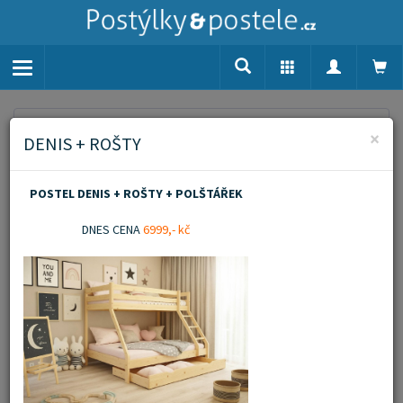
Toggle
navigation
Home
Aktuality
Doprava zdarma
×
DENIS + ROŠTY
POSTEL DENIS + ROŠTY + POLŠTÁŘEK
DNES CENA
6999,- kč