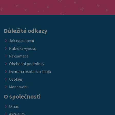
odesíláme ihned Pokud hledáte kvalitní matraci za skvělou
nábytkem, který ocení každý host.
cenu, právě teď je ideální příležitost doplnit vybavení ložnice
nebo ubytovacích kapacit. ➡️ Nabídka platí do vyprodání
skladových zásob.
Důležité odkazy
Jak nakupovat
Nabídka výnosu
Reklamace
Obchodní podmínky
Ochrana osobních údajů
Cookies
Mapa webu
O společnosti
O nás
Aktuality