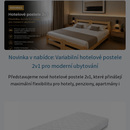
✅ Pohodlné pěnové jádro pro komfortní spánek dítěte ✅
Skvělá volba do dětských postýlek ✅ Výjimečně výhodná cena
– jen 399 Kč Využijte této mimořádné nabídky a pořiďte
kvalitní matraci za cenu, která patří k nejvýhodnějším na
trhu. Akce platí pouze do vyprodání zásob. Nakupujte chytře a
ušetřete!
Novinka v nabídce: Variabilní hotelové postele
2v1 pro moderní ubytování
Představujeme nové hotelové postele 2v1, které přinášejí
maximální flexibilitu pro hotely, penziony, apartmány i
ubytovny. Díky chytrému řešení lze během několika okamžiků
vytvořit prostorné manželské lůžko, nebo postele rozdělit
na dvě samostatná jednolůžka podle aktuálních potřeb
hostů. Praktické řešení pro každé ubytování Hotelové
postele jsou navrženy s důrazem na vysokou odolnost,
stabilitu a dlouhou životnost. Robustní konstrukce z