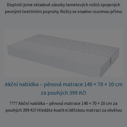
Doplnili jsme skladové zásoby lamelových roštů spojených
pevnými textilními popruhy. Rošty se snadno rozvinou přímo
do rámu postele a poskytují matraci stabilní a rovnoměrnou
oporu. K dispozici jsou ve více rozměrech pro jednolůžkové i
dvoulůžkové postele. Aktuálně máme skladem velké
množství kusů, proto můžeme objednávky rychle expedovat.
Vyberte si vhodný rozměr a dopřejte své matraci kvalitní
podklad za výhodnou cenu.
Akční nabídka – pěnová matrace 140 × 70 × 10 cm
za pouhých 399 Kč!
???? Akční nabídka – pěnová matrace 140 × 70 × 10 cm za
pouhých 399 Kč! Hledáte kvalitní dětskou matraci za skvělou
cenu? Právě teď můžete pořídit pěnovou matraci 140 × 70 ×
10 cm za neuvěřitelných 399 Kč. ✅ Rozměr: 140 × 70 × 10 cm