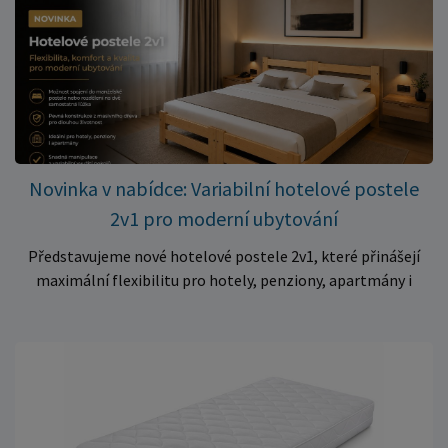
✅ Pohodlné pěnové jádro pro komfortní spánek dítěte ✅
Skvělá volba do dětských postýlek ✅ Výjimečně výhodná cena
– jen 399 Kč Využijte této mimořádné nabídky a pořiďte
kvalitní matraci za cenu, která patří k nejvýhodnějším na
trhu. Akce platí pouze do vyprodání zásob. Nakupujte chytře a
ušetřete!
Novinka v nabídce: Variabilní hotelové postele
2v1 pro moderní ubytování
Představujeme nové hotelové postele 2v1, které přinášejí
maximální flexibilitu pro hotely, penziony, apartmány i
ubytovny. Díky chytrému řešení lze během několika okamžiků
vytvořit prostorné manželské lůžko, nebo postele rozdělit
na dvě samostatná jednolůžka podle aktuálních potřeb
hostů. Praktické řešení pro každé ubytování Hotelové
postele jsou navrženy s důrazem na vysokou odolnost,
stabilitu a dlouhou životnost. Robustní konstrukce z