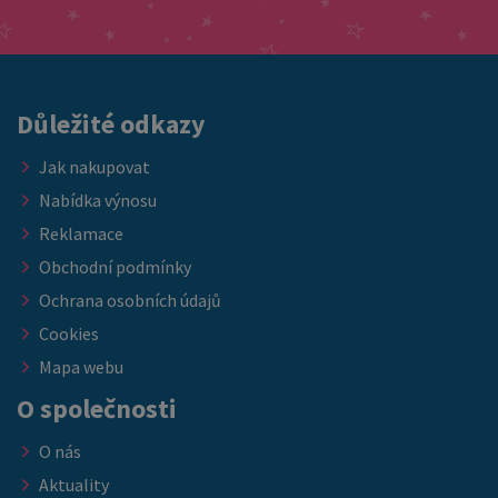
nábytkem, který ocení každý host.
cenu, právě teď je ideální příležitost doplnit vybavení ložnice
nebo ubytovacích kapacit. ➡️ Nabídka platí do vyprodání
skladových zásob.
Důležité odkazy
Jak nakupovat
Nabídka výnosu
Reklamace
Obchodní podmínky
Ochrana osobních údajů
Cookies
Mapa webu
O společnosti
O nás
Aktuality