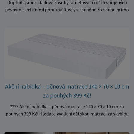
Doplnili jsme skladové zásoby lamelových roštů spojených
pevnými textilními popruhy. Rošty se snadno rozvinou přímo
do rámu postele a poskytují matraci stabilní a rovnoměrnou
oporu. K dispozici jsou ve více rozměrech pro jednolůžkové i
dvoulůžkové postele. Aktuálně máme skladem velké
množství kusů, proto můžeme objednávky rychle expedovat.
Vyberte si vhodný rozměr a dopřejte své matraci kvalitní
podklad za výhodnou cenu.
Akční nabídka – pěnová matrace 140 × 70 × 10 cm
za pouhých 399 Kč!
???? Akční nabídka – pěnová matrace 140 × 70 × 10 cm za
pouhých 399 Kč! Hledáte kvalitní dětskou matraci za skvělou
cenu? Právě teď můžete pořídit pěnovou matraci 140 × 70 ×
10 cm za neuvěřitelných 399 Kč. ✅ Rozměr: 140 × 70 × 10 cm