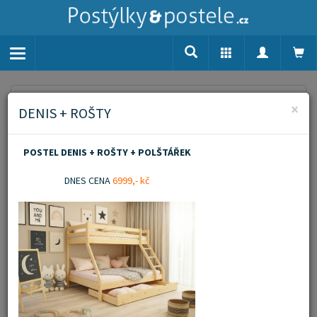
Toggle
navigation
Home
Aktuality
POSTEL DENIS NEJLEVNĚJI V ČR !!!
×
DENIS + ROŠTY
POSTEL DENIS + ROŠTY + POLŠTÁŘEK
DNES CENA
6999,- kč