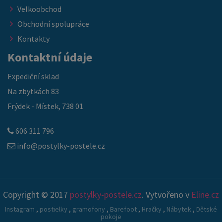
Velkoobchod
Obchodní spolupráce
Kontakty
Kontaktní údaje
Expediční sklad
Na zbytkách 83
Frýdek - Místek, 738 01
606 311 796
info@postylky-postele.cz
Copyright © 2017
postylky-postele.cz
. Vytvořeno v
Eline.cz
Instagram
,
postielky
,
gramofony
,
Barefoot
,
Hračky
,
Nábytek
,
Dětské
pokoje