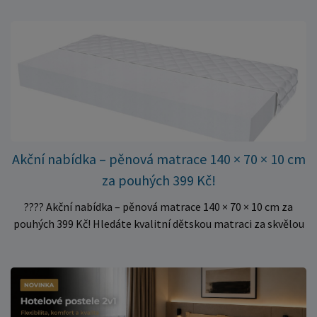
oporu. K dispozici jsou ve více rozměrech pro jednolůžkové i
dvoulůžkové postele. Aktuálně máme skladem velké
množství kusů, proto můžeme objednávky rychle expedovat.
Vyberte si vhodný rozměr a dopřejte své matraci kvalitní
podklad za výhodnou cenu.
Akční nabídka – pěnová matrace 140 × 70 × 10 cm
za pouhých 399 Kč!
???? Akční nabídka – pěnová matrace 140 × 70 × 10 cm za
pouhých 399 Kč! Hledáte kvalitní dětskou matraci za skvělou
cenu? Právě teď můžete pořídit pěnovou matraci 140 × 70 ×
10 cm za neuvěřitelných 399 Kč. ✅ Rozměr: 140 × 70 × 10 cm
✅ Pohodlné pěnové jádro pro komfortní spánek dítěte ✅
Skvělá volba do dětských postýlek ✅ Výjimečně výhodná cena
– jen 399 Kč Využijte této mimořádné nabídky a pořiďte