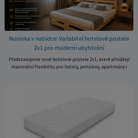
kvalitní matraci za cenu, která patří k nejvýhodnějším na
trhu. Akce platí pouze do vyprodání zásob. Nakupujte chytře a
ušetřete!
Novinka v nabídce: Variabilní hotelové postele
2v1 pro moderní ubytování
Představujeme nové hotelové postele 2v1, které přinášejí
maximální flexibilitu pro hotely, penziony, apartmány i
ubytovny. Díky chytrému řešení lze během několika okamžiků
vytvořit prostorné manželské lůžko, nebo postele rozdělit
na dvě samostatná jednolůžka podle aktuálních potřeb
hostů. Praktické řešení pro každé ubytování Hotelové
postele jsou navrženy s důrazem na vysokou odolnost,
stabilitu a dlouhou životnost. Robustní konstrukce z
kvalitního masivního dřeva zajistí spolehlivé používání i při
každodenním zatížení v komerčních provozech. Hlavní
výhody hotelových postelí ✔ Možnost spojení do manželské