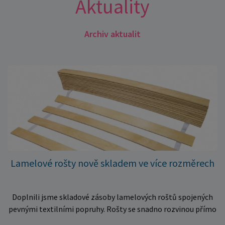
Aktuality
Archiv aktualit
Lamelové rošty nově skladem ve více rozměrech
Doplnili jsme skladové zásoby lamelových roštů spojených
pevnými textilními popruhy. Rošty se snadno rozvinou přímo
do rámu postele a poskytují matraci stabilní a rovnoměrnou