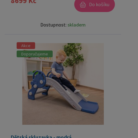
8699 Kč
Do košíku
Dostupnost:
skladem
Akce
Doporučujeme
Dětská skluzavka - modrá