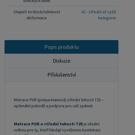
toxických látek
umožňuje přizpůsobení při změně poloh a
poskytuje dostatečnou oporu pro správné držení
Stupeň tvrdosti/odolnost
42 - střední až vyšší
deformace
kategorie
těla. Pro velkoobchodní spolupráci nás
kontaktujte na ondera@seznam.cz nebo se
zaregistrujte na našem webu (vpravo nahoře
"Uživatel").
Popis produktu
Diskuze
Příslušenství
Matrace PUR (polyuretanová) střední tuhosti T25 –
optimální pohodlí a podpora pro váš spánek
Matrace PUR o střední tuhosti T25
je ideální
volbou pro ty, kteří hledají vyváženou kombinaci