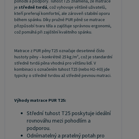
pohodlí a podpory. Tuhost T25 znamená, že matrace
je
středně tvrdá
, což vyhovuje většině uživatelů,
kteří preferují komfortní, ale zároveň stabilní oporu
během spánku. Díky pružné PUR pěně se matrace
přizpůsobí tvaru těla a zajišťuje správnou ergonomii,
což pomáhá při zajištění kvalitního spánku.
Matrace z PUR pěny T25 označuje desetinné číslo
hustoty pěny – konkrétně 25 kg/m³, což je standardní
středně tvrdá pěna vhodná pro většinu lidí. V
kombinaci s označením tuhost T25 (nebo H2–H3) jde
typicky o středně tvrdou až středně pevnou matraci.
Výhody matrace PUR T25:
Střední tuhost T25 poskytuje ideální
rovnováhu mezi pohodlím a
podporou.
Odnímatelný a pratelný potah pro