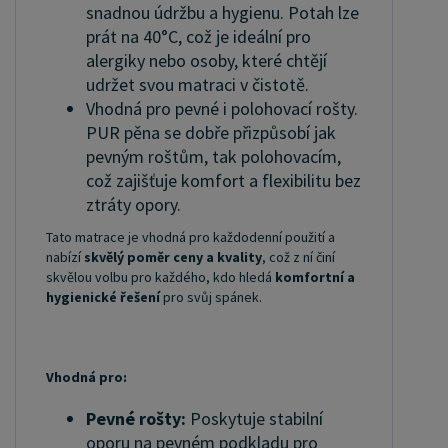
snadnou údržbu a hygienu. Potah lze
prát na 40°C, což je ideální pro
alergiky nebo osoby, které chtějí
udržet svou matraci v čistotě.
Vhodná pro pevné i polohovací rošty.
PUR pěna se dobře přizpůsobí jak
pevným roštům, tak polohovacím,
což zajišťuje komfort a flexibilitu bez
ztráty opory.
Tato matrace je vhodná pro každodenní použití a
nabízí
skvělý poměr ceny a kvality
, což z ní činí
skvělou volbu pro každého, kdo hledá
komfortní a
hygienické řešení
pro svůj spánek.
Vhodná pro:
Pevné rošty:
Poskytuje stabilní
oporu na pevném podkladu pro