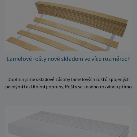
Lamelové rošty nově skladem ve více rozměrech
Doplnili jsme skladové zásoby lamelových roštů spojených
pevnými textilními popruhy. Rošty se snadno rozvinou přímo
do rámu postele a poskytují matraci stabilní a rovnoměrnou
oporu. K dispozici jsou ve více rozměrech pro jednolůžkové i
dvoulůžkové postele. Aktuálně máme skladem velké
množství kusů, proto můžeme objednávky rychle expedovat.
Vyberte si vhodný rozměr a dopřejte své matraci kvalitní
podklad za výhodnou cenu.