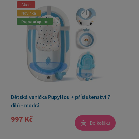
Akce
Novinka
Doporučujeme
Dětská vanička PupyHou + příslušenství 7
dílů - modrá
997 Kč
Do košíku