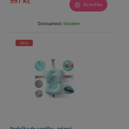
997 Kč
Do košíku
Dostupnost:
skladem
Akce
Poduška do vaničky- zelená