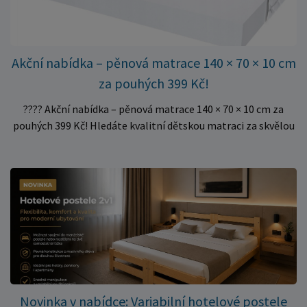
Akční nabídka – pěnová matrace 140 × 70 × 10 cm
za pouhých 399 Kč!
???? Akční nabídka – pěnová matrace 140 × 70 × 10 cm za
pouhých 399 Kč! Hledáte kvalitní dětskou matraci za skvělou
cenu? Právě teď můžete pořídit pěnovou matraci 140 × 70 ×
10 cm za neuvěřitelných 399 Kč. ✅ Rozměr: 140 × 70 × 10 cm
✅ Pohodlné pěnové jádro pro komfortní spánek dítěte ✅
Skvělá volba do dětských postýlek ✅ Výjimečně výhodná cena
– jen 399 Kč Využijte této mimořádné nabídky a pořiďte
kvalitní matraci za cenu, která patří k nejvýhodnějším na
trhu. Akce platí pouze do vyprodání zásob. Nakupujte chytře a
ušetřete!
Novinka v nabídce: Variabilní hotelové postele