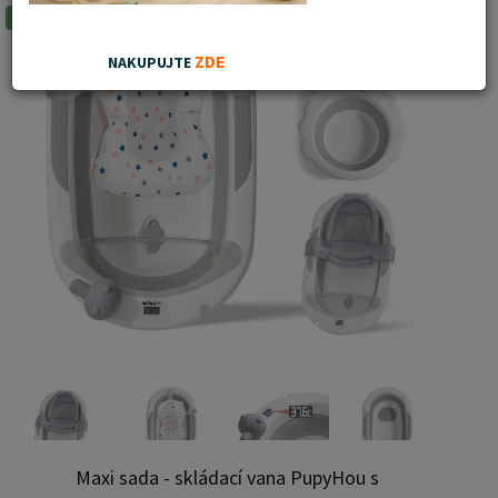
Doporučujeme
ZDE
NAKUPUJTE
Maxi sada - skládací vana PupyHou s