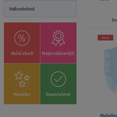
Velkoobchod
Do
Akce
Akční zboží
Nejprodávanější
Novinky
Doporučené
zboží
Mušelín