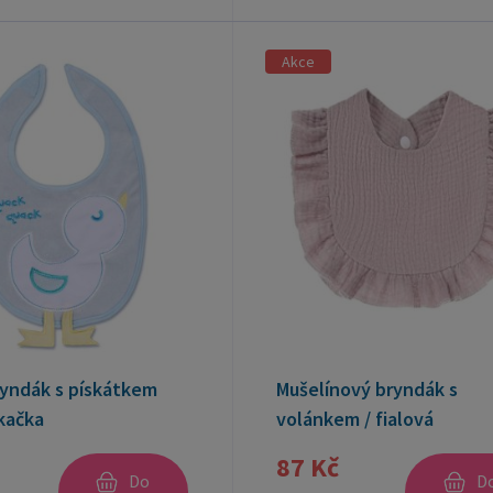
Akce
ryndák s pískátkem
Mušelínový bryndák s
kačka
volánkem / fialová
87 Kč
Do
D