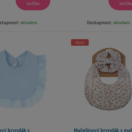
košíku
košík
stupnost:
skladem
Dostupnost:
skladem
Akce
ový bryndák s
Mušelínový bryndák s mašl