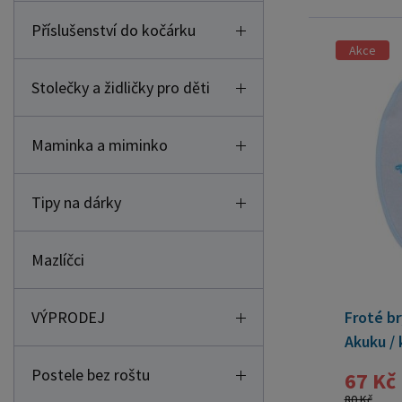
Příslušenství do kočárku
Akce
Stolečky a židličky pro děti
Maminka a miminko
Tipy na dárky
Mazlíčci
VÝPRODEJ
Froté b
Akuku / 
Postele bez roštu
67 Kč
80 Kč