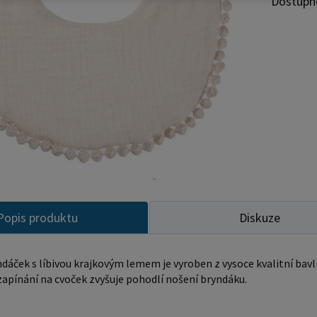
Dostupn
Popis produktu
Diskuze
dáček s líbivou krajkovým lemem je vyroben z vysoce kvalitní bavl
zapínání na cvoček zvyšuje pohodlí nošení bryndáku.