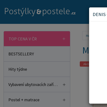
DENIS
Home
Mam
TOP CENA V ČR
Mušel
BESTSELLERY
Akční zboží
Hity týdne
Vybavení ubytovacích zařízení
Postel + matrace