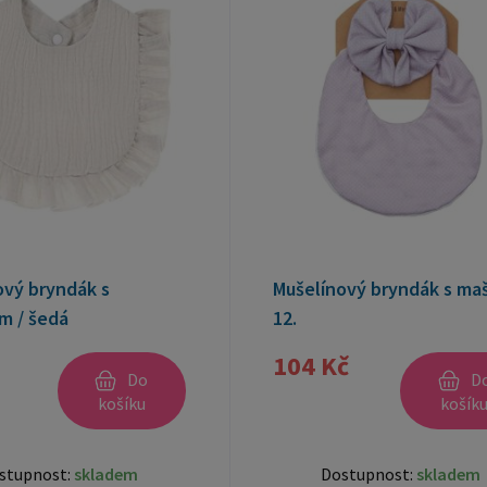
ový bryndák s
Mušelínový bryndák s mašl
m / šedá
12.
104 Kč
Do
D
košíku
košík
stupnost:
skladem
Dostupnost:
skladem