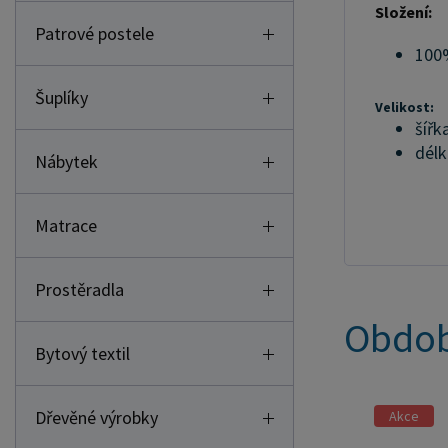
Složení:
Patrové postele
100
Šuplíky
Velikost:
šířk
délk
Nábytek
Matrace
Prostěradla
Obdob
Bytový textil
Dřevěné výrobky
Akce