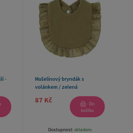
í -
Mušelínový bryndák s
volánkem / zelená
87 Kč
o
Do
u
košíku
Dostupnost:
skladem