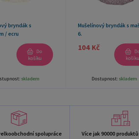
ový bryndák s
Mušelínový bryndák s mašl
m / ecru
6.
104 Kč
Do
D
košíku
košík
stupnost:
skladem
Dostupnost:
skladem
velkoobchodní spolupráce
Více jak 90000 produkt