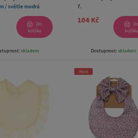
m / světle modrá
7.
104 Kč
Do
D
košíku
košík
stupnost:
skladem
Dostupnost:
skladem
Akce