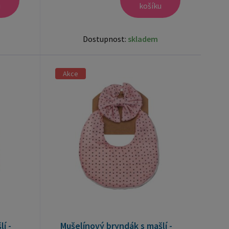
u
košíku
Dostupnost:
skladem
Akce
í -
Mušelínový bryndák s mašlí -