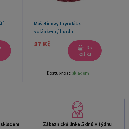
í -
Mušelínový bryndák s
volánkem / bordo
87 Kč
o
Do
u
košíku
Dostupnost:
skladem
ů skladem
Zákaznická linka 5 dnů v týdnu