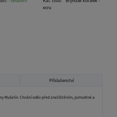
ost:
skladem
Kat. číslo:
Bryndák korálek -
ecru
Příslušenství
ny Mušelín. Chrání oděv před znečištěním, pohodlné a