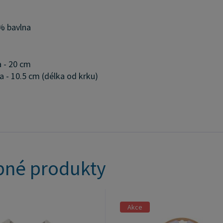
% bavlna
a - 20 cm
a - 10.5 cm (délka od krku)
né produkty
Akce