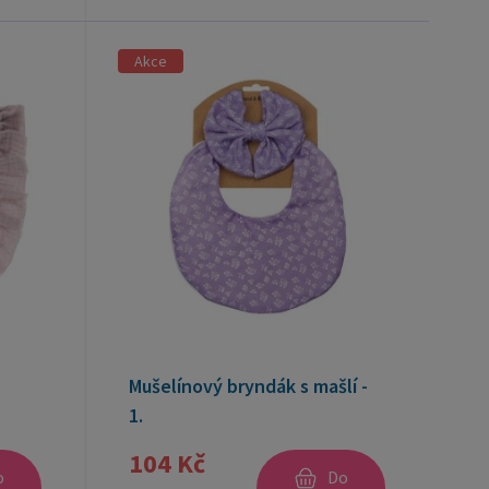
Akce
Mušelínový bryndák s mašlí -
1.
104 Kč
o
Do