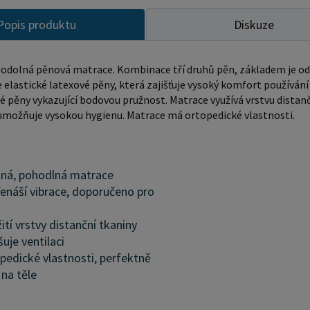
Popis produktu
Diskuze
odolná pěnová matrace. Kombinace tří druhů pěn, základem je odol
elastické latexové pěny, která zajišťuje vysoký komfort používání t
pěny vykazující bodovou pružnost. Matrace využívá vrstvu distanční
umožňuje vysokou hygienu. Matrace má ortopedické vlastnosti.
ná, pohodlná matrace
enáší vibrace, doporučeno pro
ití vrstvy distanční tkaniny
šuje ventilaci
pedické vlastnosti, perfektně
 na těle