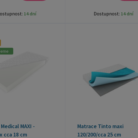
ostupnost:
14 dní
Dostupnost:
14 dní
jeme
Medical MAXI -
Matrace Tinto maxi
x cca 18 cm
120/200/cca 25 cm