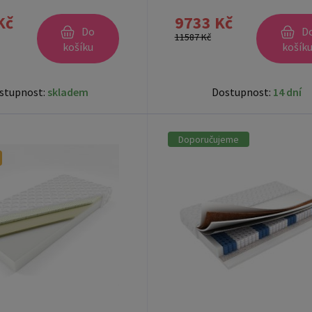
Kč
9733 Kč
Do
D
11587 Kč
košíku
košík
stupnost:
skladem
Dostupnost:
14 dní
Doporučujeme