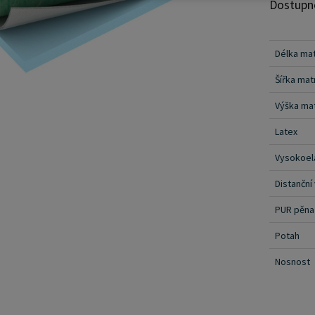
má ortopedické v
Dostupn
nepřenáší v
distanční tkan
Délka ma
perfektně sedí na těl
eshopu, 
Šířka ma
navázat 
Výška ma
možnost 
Latex
tuto spo
e-mailovou a
Vysokoel
kolektiv
Distanční
PUR pěna
Potah
Nosnost