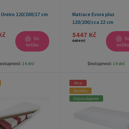
 Oreiro 120/200/17 cm
Matrace Evora plus
120/200/cca 22 cm
Kč
5447 Kč
Do
D
6484 Kč
košíku
košík
ostupnost:
14 dní
Dostupnost:
14 dní
Akce
Novinka
Doporučujeme