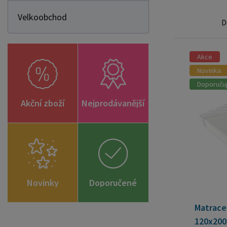
Velkoobchod
D
Akce
Novinka
Doporuču
Akční zboží
Nejprodávanější
Novinky
Doporučené
zboží
Matrace 
120x200