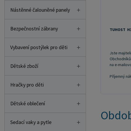
Nástěnné čalouněné panely
Bezpečnostní zábrany
TUHOST H
Vybavení postýlek pro děti
Jste majitel
Obchodníkům 
na e-mailo
Dětské zboží
Příjemný ná
Hračky pro děti
Dětské oblečení
Obdob
Sedací vaky a pytle