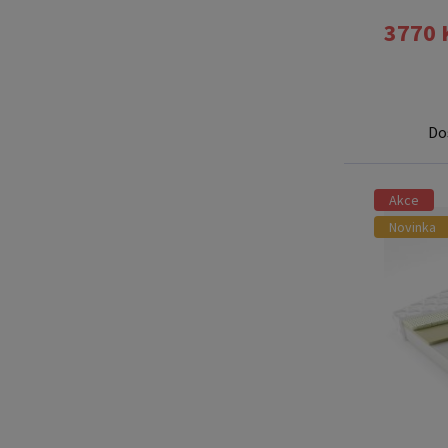
3770 
Do
Akce
Novinka