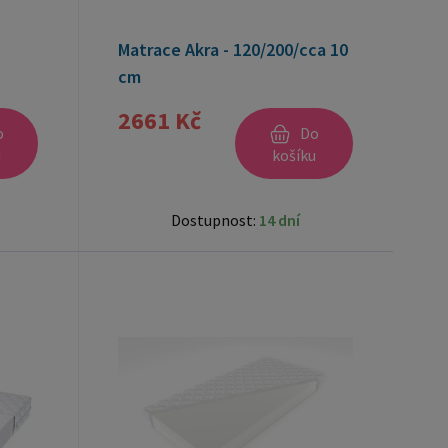
Matrace Akra - 120/200/cca 10
cm
2661 Kč
o
Do
u
košíku
Dostupnost:
14 dní