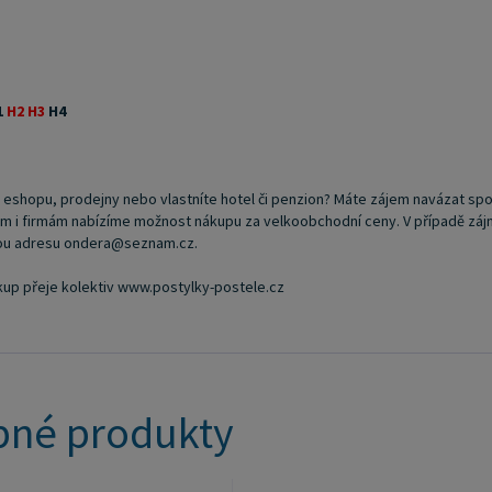
1
H2 H3
H4
i eshopu, prodejny nebo vlastníte hotel či penzion? Máte zájem navázat spo
i firmám nabízíme možnost nákupu za velkoobchodní ceny. V případě zájmu o
vou adresu ondera@seznam.cz.
kup přeje kolektiv www.postylky-postele.cz
né produkty