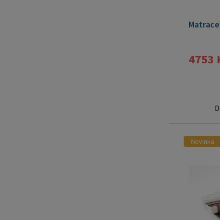
Matrace
4753 
D
Novinka