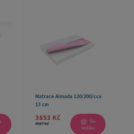
Matrace Almada 120/200/cca
13 cm
3853 Kč
o
Do
4587 Kč
u
košíku