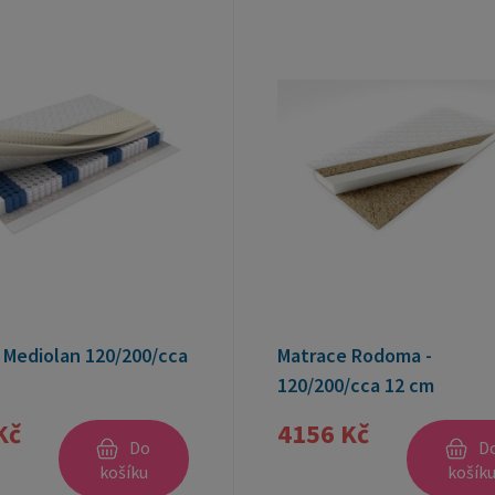
 Mediolan 120/200/cca
Matrace Rodoma -
120/200/cca 12 cm
Kč
4156 Kč
Do
D
košíku
košík