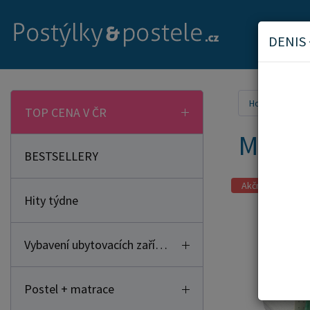
DENIS
Home
Mat
TOP CENA V ČR
Matra
BESTSELLERY
Akční zboží
Hity týdne
Vybavení ubytovacích zařízení
Postel + matrace