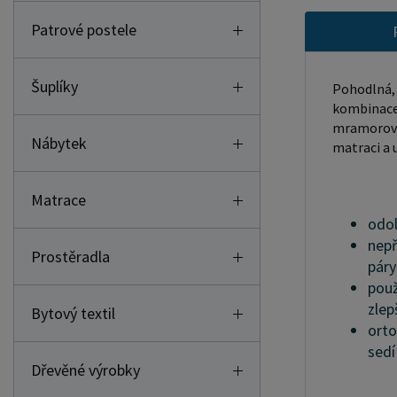
Patrové postele
Šuplíky
Pohodlná, 
kombinace 
mramorové 
Nábytek
matraci a 
Matrace
odol
nepř
Prostěradla
páry
použ
zlep
Bytový textil
orto
sedí
Dřevěné výrobky