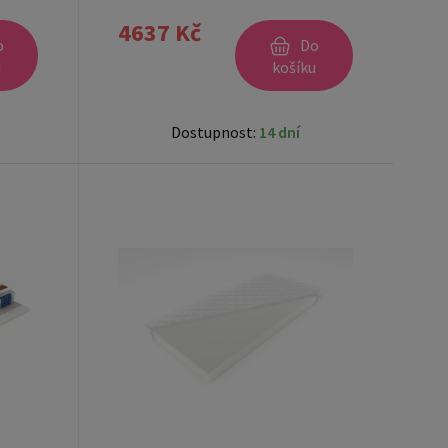
4637 Kč
o
Do
u
košíku
Dostupnost:
14 dní