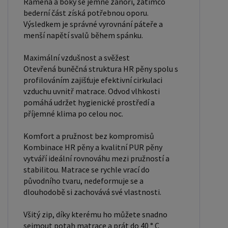
Ramena a boky se jemně zanoří, zatímco
bederní část získá potřebnou oporu.
Výsledkem je správné vyrovnání páteře a
menší napětí svalů během spánku.
Maximální vzdušnost a svěžest
Otevřená buněčná struktura HR pěny spolu s
profilováním zajišťuje efektivní cirkulaci
vzduchu uvnitř matrace. Odvod vlhkosti
pomáhá udržet hygienické prostředí a
příjemné klima po celou noc.
Komfort a pružnost bez kompromisů
Kombinace HR pěny a kvalitní PUR pěny
vytváří ideální rovnováhu mezi pružností a
stabilitou. Matrace se rychle vrací do
původního tvaru, nedeformuje se a
dlouhodobě si zachovává své vlastnosti.
Všitý zip, díky kterému ho můžete snadno
sejmout potah matrace a prát do 40 ° C