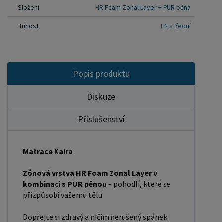
matrace. Odvod vlhkosti pomáhá udržet
Složení
HR Foam Zonal Layer + PUR pěna
hygienické prostředí a příjemné klima po celou
Tuhost
H2 střední
noc. Komfort a pružnost bez kompromisů
Kombinace HR pěny a kvalitní PUR pěny vytváří
ideální rovnováhu mezi pružností a stabilitou.
Matrace se rychle vrací do původního tvaru,
Popis produktu
nedeformuje se a dlouhodobě si zachovává své
vlastnosti. Všitý zip, díky kterému ho můžete
Diskuze
snadno sejmout potah matrace a prát do 40 ° C
Příslušenství
Matrace Kaira
Zónová vrstva HR Foam Zonal Layer v
kombinaci s PUR pěnou
– pohodlí, které se
přizpůsobí vašemu tělu
Dopřejte si zdravý a ničím nerušený spánek