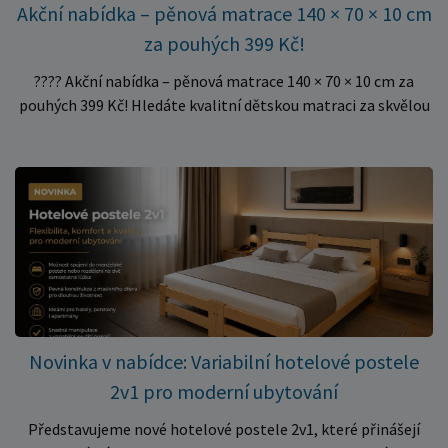
Akční nabídka – pěnová matrace 140 × 70 × 10 cm
za pouhých 399 Kč!
???? Akční nabídka – pěnová matrace 140 × 70 × 10 cm za
pouhých 399 Kč! Hledáte kvalitní dětskou matraci za skvělou
cenu? Právě teď můžete pořídit pěnovou matraci 140 × 70 ×
10 cm za neuvěřitelných 399 Kč. ✅ Rozměr: 140 × 70 × 10 cm
✅ Pohodlné pěnové jádro pro komfortní spánek dítěte ✅
Skvělá volba do dětských postýlek ✅ Výjimečně výhodná cena
– jen 399 Kč Využijte této mimořádné nabídky a pořiďte
kvalitní matraci za cenu, která patří k nejvýhodnějším na
trhu. Akce platí pouze do vyprodání zásob. Nakupujte chytře a
ušetřete!
Novinka v nabídce: Variabilní hotelové postele
2v1 pro moderní ubytování
Představujeme nové hotelové postele 2v1, které přinášejí