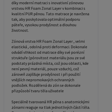
díky moderní matraci s inovativní zónovou
vrstvou HR Foam Zonal Layer v kombinaci s
kvalitní PUR pěnou. Tato matrace je navržena
tak, aby poskytovala optimální podporu
páteře, vysokou prodyšnost a dlouhou
životnost.
Zónová vrstva HR Foam Zonal Layer , velmi
elastická , odolná proti deformaci. Dokonale
odvádí vlhkost od matrace díky své porézní
struktuře (pórovitost materiálu jsou ze své
podstaty prázdná místa, což jsou oblasti, kde
není pevný materiál, pouze vzduch), což
zároveň zajišťuje prodyšnost i při použití
vnějších nepromokavých ochranných
podložek. Rozdělená do zón se dokonale
přizpůsobí tvaru těla uživatele
Speciálně tvarovaná HR pěna s anatomickými
zónami reaguje na tlak jednotlivých částí těla.