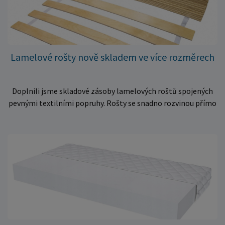
Lamelové rošty nově skladem ve více rozměrech
Doplnili jsme skladové zásoby lamelových roštů spojených
pevnými textilními popruhy. Rošty se snadno rozvinou přímo
do rámu postele a poskytují matraci stabilní a rovnoměrnou
oporu. K dispozici jsou ve více rozměrech pro jednolůžkové i
dvoulůžkové postele. Aktuálně máme skladem velké
množství kusů, proto můžeme objednávky rychle expedovat.
Vyberte si vhodný rozměr a dopřejte své matraci kvalitní
podklad za výhodnou cenu.