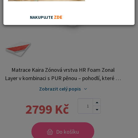
ZDE
NAKUPUJTE
Matrace Kaira Zónová vrstva HR Foam Zonal
Layer v kombinaci s PUR pěnou – pohodlí, které se
přizpůsobí vašemu tělu Dopřejte si zdravý a ničím
Zobrazit celý popis
nerušený spánek díky moderní matraci s inovativní
zónovou vrstvou HR Foam Zonal Layer v
2799 Kč
kombinaci s kvalitní PUR pěnou. Tato matrace je
navržena tak, aby poskytovala optimální podporu
páteře, vysokou prodyšnost a dlouhou životnost.
Do košíku
Zónová vrstva HR Foam Zonal Layer , velmi