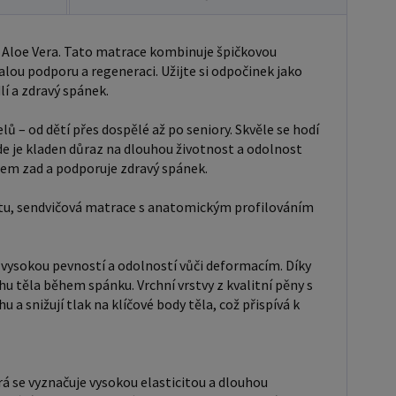
 vyznačuje vysokou elasticitou a dlouhou životností.
 profilované struktuře nejen zlepšuje cirkulaci
 Aloe Vera. Tato matrace kombinuje špičkovou
a odvádí vlhkost, ale také optimalizuje rozložení
ou podporu a regeneraci. Užijte si odpočinek jako
podporuje správné držení těla během spánku. Tato
í a zdravý spánek.
dokonale přizpůsobí křivkám těla, čímž snižuje tlak
 – od dětí přes dospělé až po seniory. Skvěle se hodí
y a páteř, a zároveň zabraňuje přehřívání díky lepší
kde je kladen důraz na dlouhou životnost a odolnost
a T25
m zad a podporuje zdravý spánek.
volbou pro výrobu matrací, topperů a ortopedických
. Používá se jak v domácnostech, tak v ubytovacích
itu, sendvičová matrace s anatomickým profilováním
ch, kde je potřeba kombinace pohodlí, hygieny a
i. Pokud hledáte materiál, který zajišťuje zdravý a
 vysokou pevností a odolností vůči deformacím. Díky
spánek, profilovaná pěna T25 je skvělou volbou. RE
u těla během spánku. Vrchní vrstvy z kvalitní pěny s
cyklovaná drcená pěna) je vysoce odolný a
a snižují tlak na klíčové body těla, což přispívá k
ký materiál, který vzniká spojením a slisováním
 zbytků polyuretanových pěn. Díky této technologii
RE pěna vynikající pevnost, dlouhou životnost a
rá se vyznačuje vysokou elasticitou a dlouhou