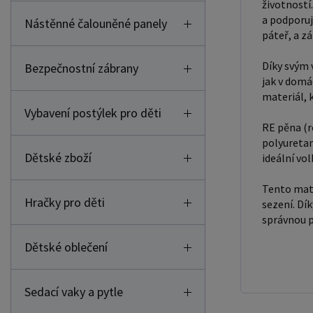
životností.
a podporuj
Nástěnné čalouněné panely
páteř, a zá
Díky svým 
Bezpečnostní zábrany
jak v domá
materiál, k
Vybavení postýlek pro děti
RE pěna (r
polyuretan
Dětské zboží
ideální vo
Tento mate
Hračky pro děti
sezení. Dí
správnou p
Dětské oblečení
Sedací vaky a pytle