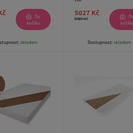
Kč
5027 Kč
Do
D
5985 Kč
košíku
košík
stupnost:
skladem
Dostupnost:
skladem