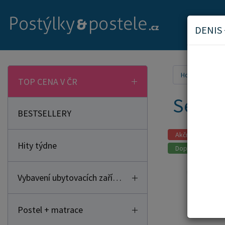
DENIS
Home
Mat
TOP CENA V ČR
Sendv
BESTSELLERY
Akční zboží
Hity týdne
Doporučujeme
Vybavení ubytovacích zařízení
Postel + matrace