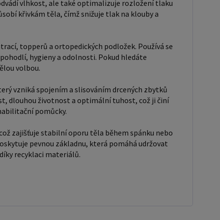
 tuhost, což ji činí ideální volbou pro matrace,
odvádí vlhkost, ale také optimalizuje rozložení tlaku
í, sedáky, podložky nebo sportovní a rehabilitační
obí křivkám těla, čímž snižuje tlak na klouby a
osností a
í vůči deformacím, což zajišťuje stabilní oporu těla
trací, topperů a ortopedických podložek. Používá se
ánku nebo sezení. Díky své hustotě a pevnosti je RE
pohodlí, hygieny a odolnosti. Pokud hledáte
ělým jádrem matrací, kde poskytuje pevnou
vělou volbou.
, která pomáhá udržovat správnou polohu páteře.
terý vzniká spojením a slisováním drcených zbytků
přispívá k udržitelnosti a snižování odpadu díky
, dlouhou životnost a optimální tuhost, což ji činí
recyklaci materiálů.
habilitační pomůcky.
což zajišťuje stabilní oporu těla během spánku nebo
 poskytuje pevnou základnu, která pomáhá udržovat
díky recyklaci materiálů.