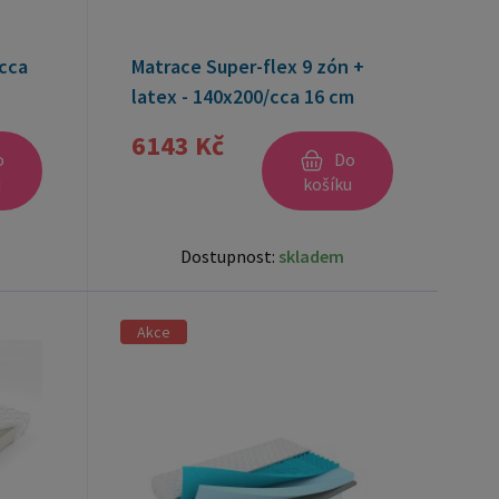
/cca
Matrace Super-flex 9 zón +
latex - 140x200/cca 16 cm
6143 Kč
o
Do
u
košíku
Dostupnost:
skladem
Akce