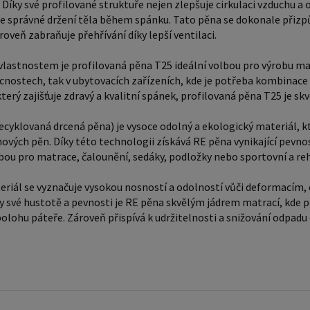
optimální
 Díky své profilované struktuře nejen zlepšuje cirkulaci vzduchu a 
čalouněn
e správné držení těla během spánku. Tato pěna se dokonale přizpůs
roveň zabraňuje přehřívání díky lepší ventilaci.
pomůcky. Tento materiál se vyznačuje vysokou n
odolnost
vlastnostem je profilovaná pěna T25 ideální volbou pro výrobu ma
během sp
cnostech, tak v ubytovacích zařízeních, kde je potřeba kombinace 
pěna skv
terý zajišťuje zdravý a kvalitní spánek, profilovaná pěna T25 je sk
základnu
ecyklovaná drcená pěna) je vysoce odolný a ekologický materiál, k
Zároveň 
ových pěn. Díky této technologii získává RE pěna vynikající pevnost
lbou pro matrace, čalounění, sedáky, podložky nebo sportovní a re
riál se vyznačuje vysokou nosností a odolností vůči deformacím, 
ky své hustotě a pevnosti je RE pěna skvělým jádrem matrací, kde
olohu páteře. Zároveň přispívá k udržitelnosti a snižování odpadu 