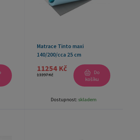
Matrace Tinto maxi
140/200/cca 25 cm
11254 Kč
o
Do
13397 Kč
u
košíku
Dostupnost:
skladem