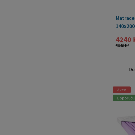
Matrace
140x200
4240 
5048 Kč
Do
Akce
Doporuču