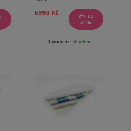
6993 Kč
o
Do
u
košíku
Dostupnost:
skladem