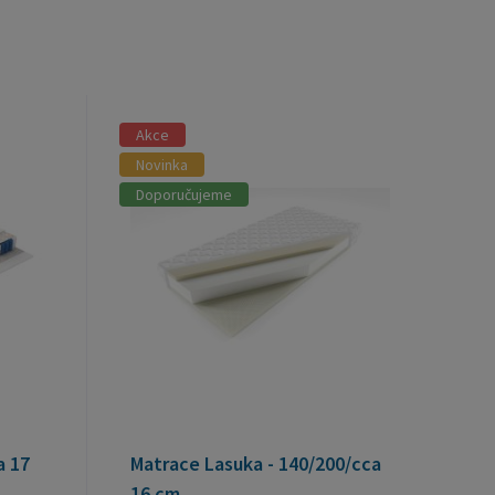
Akce
Novinka
Doporučujeme
a 17
Matrace Lasuka - 140/200/cca
16 cm