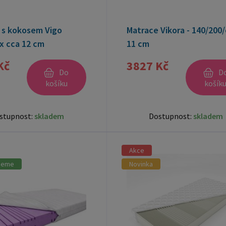
 s kokosem Vigo
Matrace Vikora - 140/200
x cca 12 cm
11 cm
Kč
3827 Kč
Do
D
košíku
košík
stupnost:
skladem
Dostupnost:
skladem
Akce
jeme
Novinka