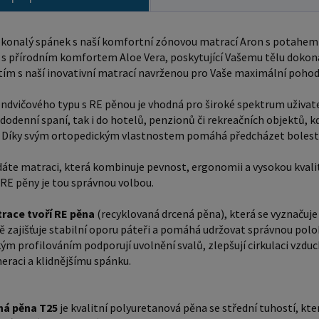
která se
Díky své
konalý spánek s naší komfortní zónovou matrací Aron s potahem
vzduchu 
s přírodním komfortem Aloe Vera, poskytující Vašemu tělu dokonal
tlaku a 
tím s naší inovativní matrací navrženou pro Vaše maximální pohodl
pěna se 
ndvičového typu s RE pěnou je vhodná pro široké spektrum uživatelů
na kloub
ždodenní spaní, tak i do hotelů, penzionů či rekreačních objektů, 
ventilaci. Díky svým vlastnostem je profilovaná pěn
 Díky svým ortopedickým vlastnostem pomáhá předcházet boleste
ideální 
podložek
áte matraci, která kombinuje pevnost, ergonomii a vysokou kval
 RE pěny je tou správnou volbou.
zařízení
odolnost
race tvoří RE pěna
(recyklovaná drcená pěna), která se vyznačuje
kvalitní 
ě zajišťuje stabilní oporu páteři a pomáhá udržovat správnou poloh
pěna (re
 profilováním podporují uvolnění svalů, zlepšují cirkulaci vzduchu 
neraci a klidnějšímu spánku.
ekologic
drcených
získává 
ná pěna T25
je kvalitní polyuretanová pěna se střední tuhostí, kte