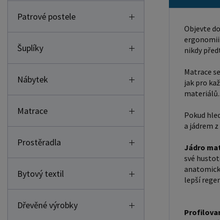
Patrové postele
Objevte do
ergonomii 
Šuplíky
nikdy před
Matrace se
Nábytek
jak pro ka
materiálů.
Matrace
Pokud hled
a jádrem z
Prostěradla
Jádro mat
své hustot
anatomickým
Bytový textil
lepší rege
Dřevěné výrobky
Profilova