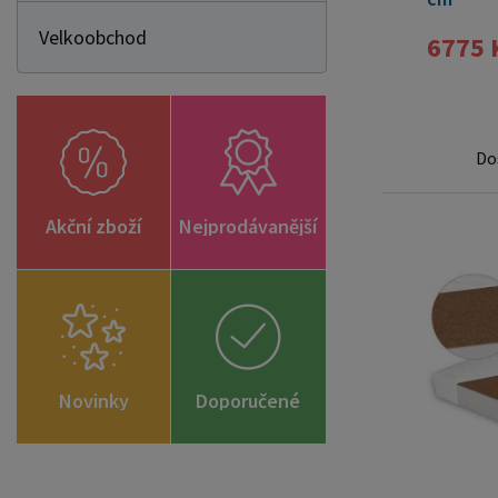
Velkoobchod
6775 
Do
Akční zboží
Nejprodávanější
Novinky
Doporučené
zboží