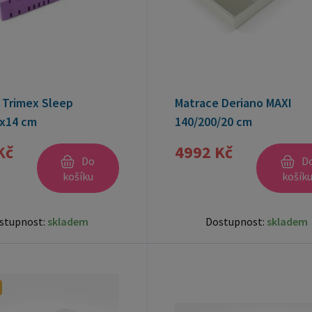
 Trimex Sleep
Matrace Deriano MAXI
x14 cm
140/200/20 cm
Kč
4992 Kč
Do
D
košíku
košík
stupnost:
skladem
Dostupnost:
skladem