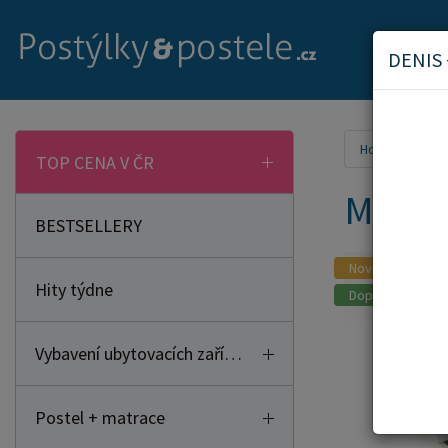
DENIS
Home
Mat
TOP CENA V ČR
Matrac
BESTSELLERY
Novinka
Hity týdne
Doporučujeme
Vybavení ubytovacích zařízení
Postel + matrace