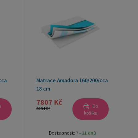
cca
Matrace Amadora 160/200/cca
18 cm
7807 Kč
o
Do
9294 Kč
u
košíku
Dostupnost:
7 - 21 dnů