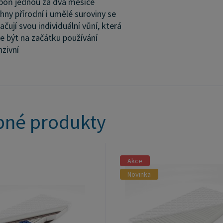
poň jednou za dva měsíce
hny přírodní i umělé suroviny se
ačují svou individuální vůní, která
 být na začátku používání
nzivní
né produkty
Akce
Novinka