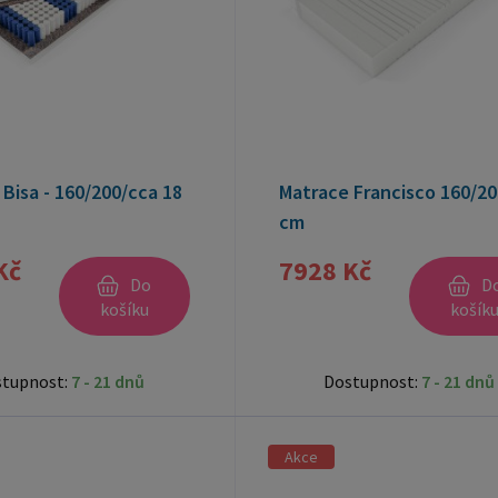
Bisa - 160/200/cca 18
Matrace Francisco 160/20
cm
Kč
7928 Kč
Do
D
košíku
košík
stupnost:
7 - 21 dnů
Dostupnost:
7 - 21 dnů
Akce