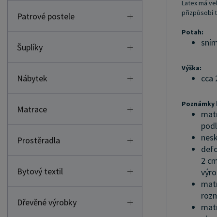
Latex má vel
přizpůsobí 
Patrové postele
Potah:
sním
Šuplíky
Výška:
Nábytek
cca 
Poznámky k
Matrace
matr
pod
nesk
Prostěradla
defo
2 cm
Bytový textil
výro
matr
roz
Dřevěné výrobky
matr