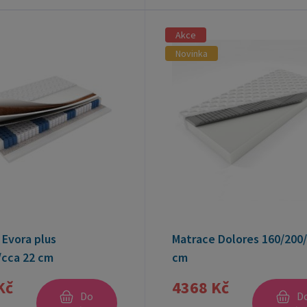
Akce
Novinka
 Evora plus
Matrace Dolores 160/200
/cca 22 cm
cm
Kč
4368 Kč
Do
D