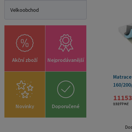
Velkoobchod
Akční zboží
Nejprodávanější
Matrace
160/200
11153
13277 Kč
Novinky
Doporučené
zboží
Do