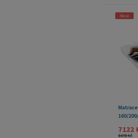
Akce
Matrace
160/200
7122 
8478 Kč