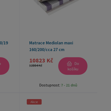
0/19
Matrace Mediolan maxi
160/200/cca 27 cm
10823 Kč
o
Do
12884 Kč
u
košíku
Dostupnost:
7 - 21 dnů
Akce