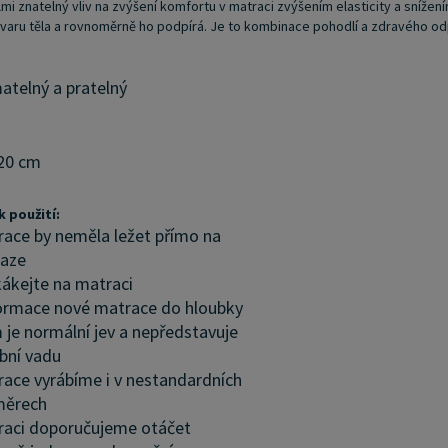
mi znatelný vliv na zvýšení komfortu v matraci zvýšením elasticity a snížení
tvaru těla a rovnoměrně ho podpírá. Je to kombinace pohodlí a zdravého od
atelný a pratelný
20 cm
 použití:
ace by neměla ležet přímo na
laze
ákejte na matraci
rmace nové matrace do hloubky
 je normální jev a nepředstavuje
bní vadu
ace vyrábíme i v nestandardních
měrech
aci doporučujeme otáčet