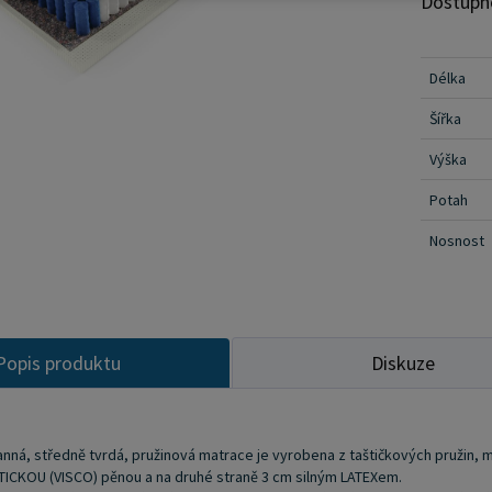
Dostupn
Je to ko
snímatelný a pratelný 
matrace by
Délka
matraci deformace nové matrace do hloubky 2 cm je
Šířka
normální je
i v nestandardní
Výška
alespoň jednou 
Potah
suroviny
Nosnost
na začát
Popis produktu
Diskuze
nná, středně tvrdá, pružinová matrace je vyrobena z taštičkových pružin, m
CKOU (VISCO) pěnou a na druhé straně 3 cm silným LATEXem.