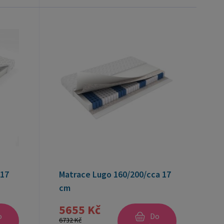
/17
Matrace Lugo 160/200/cca 17
cm
5655 Kč
o
Do
6732 Kč