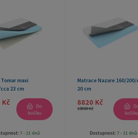
 Tomar maxi
Matrace Nazare 160/200/
/cca 23 cm
20 cm
 Kč
8820 Kč
Do
D
10500 Kč
košíku
košík
stupnost:
7 - 21 dnů
Dostupnost:
7 - 21 dnů