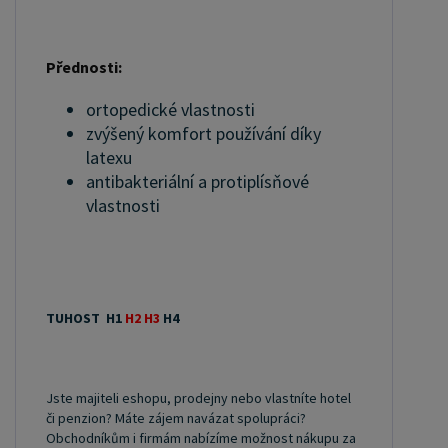
Přednosti:
ortopedické vlastnosti
zvýšený komfort používání díky
latexu
antibakteriální a protiplísňové
vlastnosti
TUHOST H1
H2 H3
H4
Jste majiteli eshopu, prodejny nebo vlastníte hotel
či penzion? Máte zájem navázat spolupráci?
Obchodníkům i firmám nabízíme možnost nákupu za