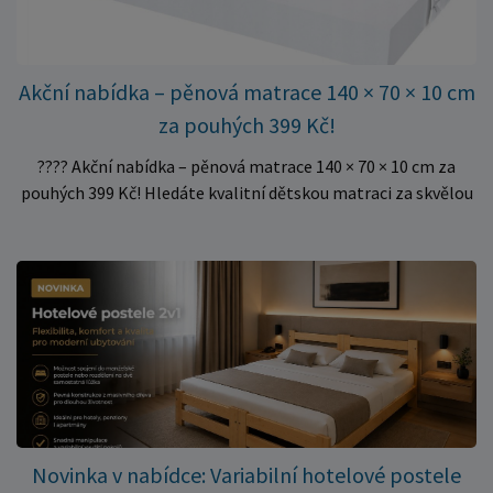
Akční nabídka – pěnová matrace 140 × 70 × 10 cm
za pouhých 399 Kč!
???? Akční nabídka – pěnová matrace 140 × 70 × 10 cm za
pouhých 399 Kč! Hledáte kvalitní dětskou matraci za skvělou
cenu? Právě teď můžete pořídit pěnovou matraci 140 × 70 ×
10 cm za neuvěřitelných 399 Kč. ✅ Rozměr: 140 × 70 × 10 cm
✅ Pohodlné pěnové jádro pro komfortní spánek dítěte ✅
Skvělá volba do dětských postýlek ✅ Výjimečně výhodná cena
– jen 399 Kč Využijte této mimořádné nabídky a pořiďte
kvalitní matraci za cenu, která patří k nejvýhodnějším na
trhu. Akce platí pouze do vyprodání zásob. Nakupujte chytře a
ušetřete!
Novinka v nabídce: Variabilní hotelové postele