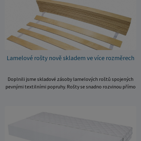
Lamelové rošty nově skladem ve více rozměrech
Doplnili jsme skladové zásoby lamelových roštů spojených
pevnými textilními popruhy. Rošty se snadno rozvinou přímo
do rámu postele a poskytují matraci stabilní a rovnoměrnou
oporu. K dispozici jsou ve více rozměrech pro jednolůžkové i
dvoulůžkové postele. Aktuálně máme skladem velké
množství kusů, proto můžeme objednávky rychle expedovat.
Vyberte si vhodný rozměr a dopřejte své matraci kvalitní
podklad za výhodnou cenu.