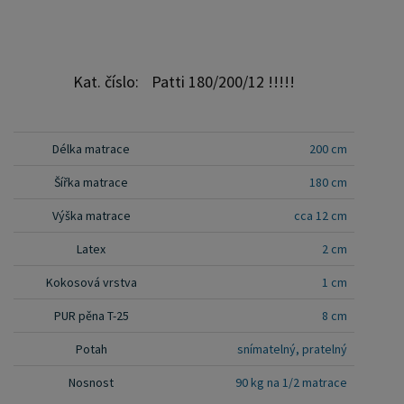
eshopu, prodejny nebo vlastníte hotel či penzion?
Máte zájem navázat spolupráci? Obchodníkům i
firmám nabízíme možnost nákupu za
Kat. číslo:
Patti 180/200/12 !!!!!
velkoobchodní ceny. V případě zájmu o tuto
spolupráci, prosím zašlete firemní údaje ( IČO, DIČ
) na e-mailovou adresu ondera@seznam.cz.
Délka matrace
200 cm
Příjemný nákup přeje kolektiv www.postylky-
Šířka matrace
180 cm
postele.cz
Výška matrace
cca 12 cm
Latex
2 cm
Kokosová vrstva
1 cm
PUR pěna T-25
8 cm
Potah
snímatelný, pratelný
Nosnost
90 kg na 1/2 matrace