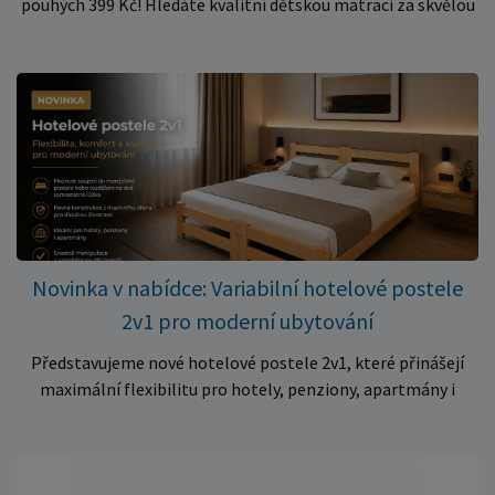
pouhých 399 Kč! Hledáte kvalitní dětskou matraci za skvělou
cenu? Právě teď můžete pořídit pěnovou matraci 140 × 70 ×
10 cm za neuvěřitelných 399 Kč. ✅ Rozměr: 140 × 70 × 10 cm
✅ Pohodlné pěnové jádro pro komfortní spánek dítěte ✅
Skvělá volba do dětských postýlek ✅ Výjimečně výhodná cena
– jen 399 Kč Využijte této mimořádné nabídky a pořiďte
kvalitní matraci za cenu, která patří k nejvýhodnějším na
trhu. Akce platí pouze do vyprodání zásob. Nakupujte chytře a
ušetřete!
Novinka v nabídce: Variabilní hotelové postele
2v1 pro moderní ubytování
Představujeme nové hotelové postele 2v1, které přinášejí
maximální flexibilitu pro hotely, penziony, apartmány i
ubytovny. Díky chytrému řešení lze během několika okamžiků
vytvořit prostorné manželské lůžko, nebo postele rozdělit
na dvě samostatná jednolůžka podle aktuálních potřeb