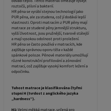
odvádí teplo. Tento materiál omezuje výskyt
roztočů, plísní a bakterií.
HR pěna se vyrábí stejnou technologií jako
PUR pěna, ale za studena, což jí dodává lepší
vlastnosti. Oproti matracím z PUR pěny mají
matrace ze studené pěny jemnější strukturu,
vyšší životnost, jsou pružnější, tvarově stálejší
a mají vysokou odolnost proti proležení.
HR pěna se často používá v matracích, kde
zajišťuje správnou oporu těla v každé
spánkové poloze. Pěnové materiály umožňují
různé konstrukční profilování a zónování
matrací, což zajišťuje vysoký komfort ležení a
odpočinku.
Tuhost matrace je klasifikována čtyřmi
stupni H (tvrdost z anglického jazyka
„hardness“).
H1:
Velmi měkká matrace, určená pro