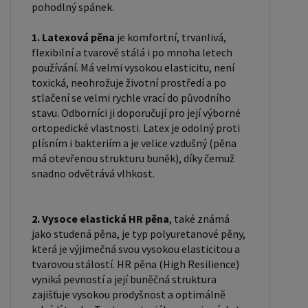
osoby s hmotností od 70-80 do 110 kilogramů.
pohodlný spánek.
H4: Tvrdá matrace, určená pro osoby s hmotností
1. Latexová pěna
je komfortní, trvanlivá,
nad 100 kilogramů. Při výběru matrace byste měli
flexibilní a tvarově stálá i po mnoha letech
zvážit svou hmotnost, oblíbenou polohu spánku a
používání. Má velmi vysokou elasticitu, není
osobní preference. Matrace by neměla ležet přímo
toxická, neohrožuje životní prostředí a po
na podlaze. Neměli byste skákat na matraci.
stlačení se velmi rychle vrací do původního
Matrace by měla být otočena lícem k zadní straně
stavu. Odborníci ji doporučují pro její výborné
ortopedické vlastnosti. Latex je odolný proti
alespoň jednou za dva měsíce. Všechny přírodní i
plísním i bakteriím a je velice vzdušný (pěna
umělé suroviny mají svou individuální vůni, která
má otevřenou strukturu buněk), díky čemuž
může být na začátku používání intenzivní.
snadno odvětrává vlhkost.
Případná reklamace může být zamítnuta z důvodu
znečištění matrace. Matrace je považována za
2. Vysoce elastická HR pěna
, také známá
předmět pro osobní potřebu. Deformace nové
jako studená pěna, je typ polyuretanové pěny,
matrace do hloubky 2 cm jsou normálním jevem a
která je výjimečná svou vysokou elasticitou a
nepředstavují výrobní vadu. Matrace vyrábíme i v
tvarovou stálostí. HR pěna (High Resilience)
vyniká pevností a její buněčná struktura
nestandardních rozměrech.
zajišťuje vysokou prodyšnost a optimálně