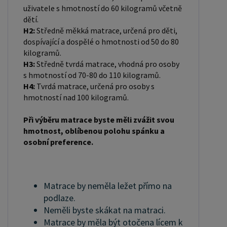
uživatele s hmotností do 60 kilogramů včetně
dětí.
H2:
Středně měkká matrace, určená pro děti,
dospívající a dospělé o hmotnosti od 50 do 80
kilogramů.
H3:
Středně tvrdá matrace, vhodná pro osoby
s hmotností od 70-80 do 110 kilogramů.
H4:
Tvrdá matrace, určená pro osoby s
hmotností nad 100 kilogramů.
Při výběru matrace byste měli zvážit svou
hmotnost, oblíbenou polohu spánku a
osobní preference.
Matrace by neměla ležet přímo na
podlaze.
Neměli byste skákat na matraci.
Matrace by měla být otočena lícem k