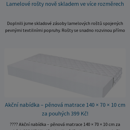
Lamelové rošty nově skladem ve více rozměrech
Doplnili jsme skladové zásoby lamelových roštů spojených
pevnými textilními popruhy. Rošty se snadno rozvinou přímo
do rámu postele a poskytují matraci stabilní a rovnoměrnou
oporu. K dispozici jsou ve více rozměrech pro jednolůžkové i
dvoulůžkové postele. Aktuálně máme skladem velké
množství kusů, proto můžeme objednávky rychle expedovat.
Vyberte si vhodný rozměr a dopřejte své matraci kvalitní
podklad za výhodnou cenu.
Akční nabídka – pěnová matrace 140 × 70 × 10 cm
za pouhých 399 Kč!
???? Akční nabídka – pěnová matrace 140 × 70 × 10 cm za