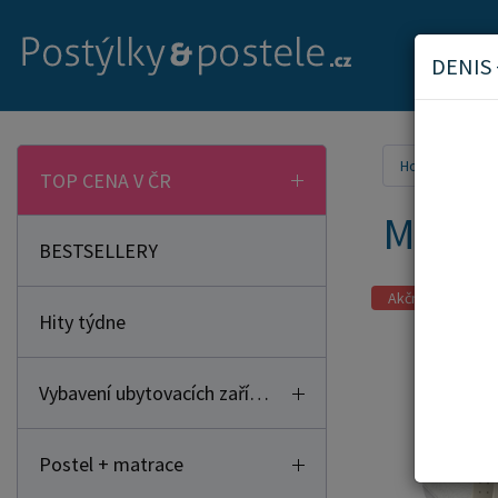
DENIS
Home
Mat
TOP CENA V ČR
Matra
BESTSELLERY
Akční zboží
Hity týdne
Vybavení ubytovacích zařízení
Postel + matrace