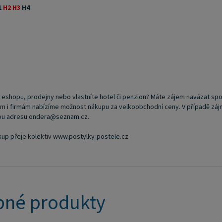
1
H2 H3
H4
i eshopu, prodejny nebo vlastníte hotel či penzion? Máte zájem navázat spo
i firmám nabízíme možnost nákupu za velkoobchodní ceny. V případě zájmu o
vou adresu ondera@seznam.cz.
kup přeje kolektiv www.postylky-postele.cz
né produkty