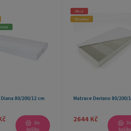
Akce
Novinka
jeme
 Diana 80/200/12 cm
Matrace Deriano 80/200/
Kč
2644 Kč
Do
D
košíku
košík