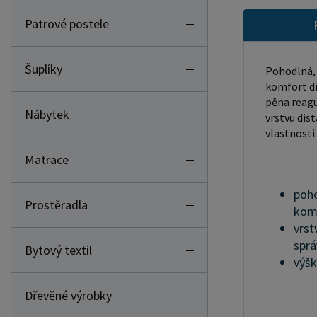
Patrové postele
Šuplíky
Pohodlná, 
komfort dí
pěna reagu
Nábytek
vrstvu dis
vlastnosti.
Matrace
poho
Prostěradla
komb
vrst
sprá
Bytový textil
výšk
Dřevěné výrobky