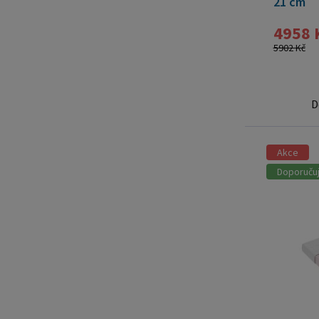
21 cm
4958 
5902 Kč
D
Akce
Doporuču