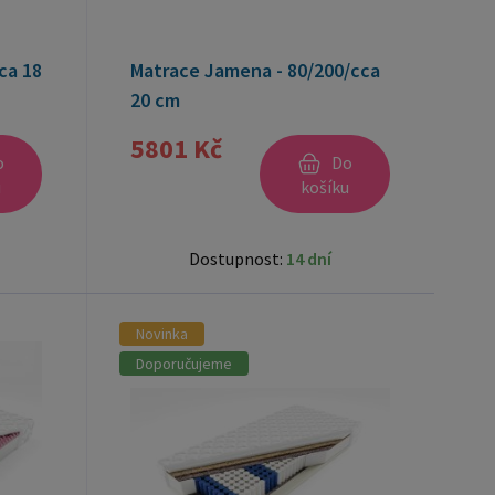
ca 18
Matrace Jamena - 80/200/cca
20 cm
5801 Kč
o
Do
u
košíku
Dostupnost:
14 dní
Novinka
Doporučujeme