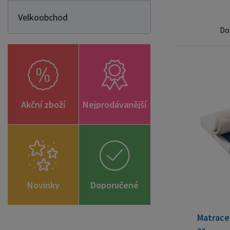
Velkoobchod
Do
Akční zboží
Nejprodávanější
Novinky
Doporučené
zboží
Matrace