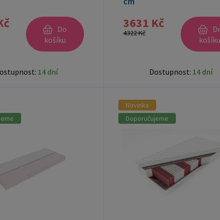
cm
Kč
3631 Kč
Do
D
4322 Kč
košíku
košík
ostupnost:
14 dní
Dostupnost:
14 dní
Novinka
jeme
Doporučujeme