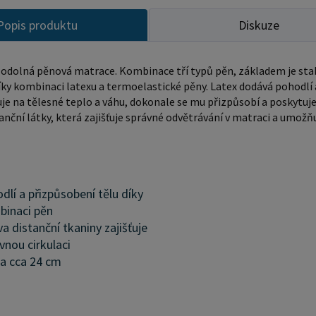
Popis produktu
Diskuze
odolná pěnová matrace. Kombinace tří typů pěn, základem je stab
ky kombinaci latexu a termoelastické pěny. Latex dodává pohodlí 
je na tělesné teplo a váhu, dokonale se mu přizpůsobí a poskytuje
tanční látky, která zajišťuje správné odvětrávání v matraci a umo
dlí a přizpůsobení tělu díky
inaci pěn
va distanční tkaniny zajišťuje
vnou cirkulaci
a cca 24 cm