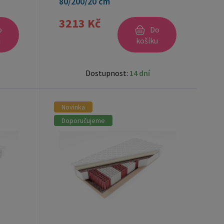
80/200/20 cm
3213 Kč
o
Do
u
košíku
Dostupnost:
14 dní
Novinka
Doporučujeme