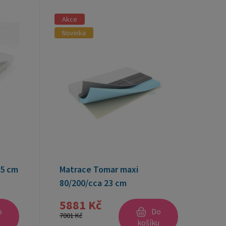
Akce
Novinka
15 cm
Matrace Tomar maxi
80/200/cca 23 cm
5881 Kč
o
Do
7001 Kč
u
košíku