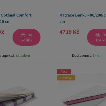
 Optimal Comfort
Matrace Banku - 80/200/c
15 cm
cm
Kč
4719 Kč
Do
D
košíku
košík
stupnost:
skladem
Dostupnost:
14 dní
Akce
Novinka