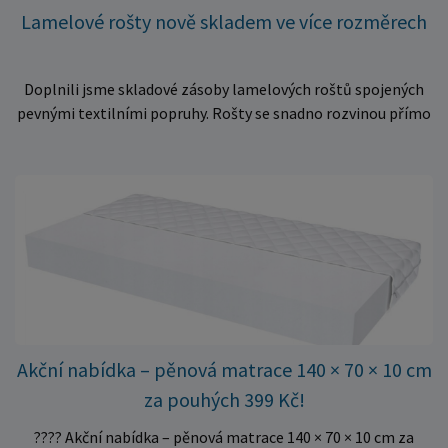
Lamelové rošty nově skladem ve více rozměrech
Doplnili jsme skladové zásoby lamelových roštů spojených
pevnými textilními popruhy. Rošty se snadno rozvinou přímo
do rámu postele a poskytují matraci stabilní a rovnoměrnou
oporu. K dispozici jsou ve více rozměrech pro jednolůžkové i
dvoulůžkové postele. Aktuálně máme skladem velké
množství kusů, proto můžeme objednávky rychle expedovat.
Vyberte si vhodný rozměr a dopřejte své matraci kvalitní
podklad za výhodnou cenu.
Akční nabídka – pěnová matrace 140 × 70 × 10 cm
za pouhých 399 Kč!
???? Akční nabídka – pěnová matrace 140 × 70 × 10 cm za