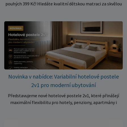
pouhých 399 Kč! Hledáte kvalitní dětskou matraci za skvělou
cenu? Právě teď můžete pořídit pěnovou matraci 140 × 70 ×
10 cm za neuvěřitelných 399 Kč. ✅ Rozměr: 140 × 70 × 10 cm
✅ Pohodlné pěnové jádro pro komfortní spánek dítěte ✅
Skvělá volba do dětských postýlek ✅ Výjimečně výhodná cena
– jen 399 Kč Využijte této mimořádné nabídky a pořiďte
kvalitní matraci za cenu, která patří k nejvýhodnějším na
trhu. Akce platí pouze do vyprodání zásob. Nakupujte chytře a
ušetřete!
Novinka v nabídce: Variabilní hotelové postele
2v1 pro moderní ubytování
Představujeme nové hotelové postele 2v1, které přinášejí
maximální flexibilitu pro hotely, penziony, apartmány i
ubytovny. Díky chytrému řešení lze během několika okamžiků
vytvořit prostorné manželské lůžko, nebo postele rozdělit
na dvě samostatná jednolůžka podle aktuálních potřeb