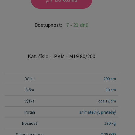
matraci doporučujeme otáčet alespoň jednou za
dva měsíce všechny přírodní i umělé suroviny se
vyznačují svou individuální vůní, která může být na
Dostupnost:
7 - 21 dnů
začátku používání intenzivní
Kat. číslo:
PKM - M19 80/200
Délka
200 cm
Šířka
80 cm
Výška
cca 12 cm
Potah
snímatelný, pratelný
Nosnost
130 kg
Tuhost matrace
T 25 (H3)