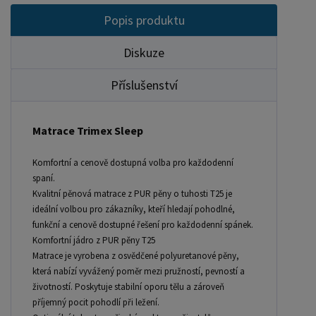
- nakupujte - ZDE Noční stolky, komody atd. -
Popis produktu
nakupujte - ZDE Přikrývky, polštáře, chrániče,
toppery - nakupujte - ZDE Máte zájem o
Diskuze
velkoobchodní spolupráci? Nebo chcete získat
zajímavou cenovou nabídku na větší množství
Příslušenství
našich produktů? Obchodníkům a firmám,
nabízíme možnost nákupu na velkoobchodní ceny.
Matrace Trimex Sleep
Zaregistrujte se ( " UŽIVATEL " - v horní liště ),
vyplníte osobní údaje a zakliknete " MÁM ZÁJEM O
Komfortní a cenově dostupná volba pro každodenní
VELKOOBCHODNÍ SPOLUPRÁCI " a zadáte
spaní.
fakturační údaje. Po jejich kontrole, Vám bude
Kvalitní pěnová matrace z PUR pěny o tuhosti T25 je
ideální volbou pro zákazníky, kteří hledají pohodlné,
povolen přístup do velkoobchodu. Popřípadě
funkční a cenově dostupné řešení pro každodenní spánek.
zašlete poptávku na ondera@seznam.cz, velice
Komfortní jádro z PUR pěny T25
rádi se Vám budeme věnovat.
Matrace je vyrobena z osvědčené polyuretanové pěny,
která nabízí vyvážený poměr mezi pružností, pevností a
životností. Poskytuje stabilní oporu tělu a zároveň
příjemný pocit pohodlí při ležení.