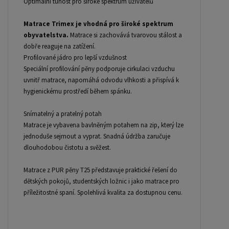
Optimální tuhost pro široké spektrum uživatelů
Matrace Trimex je vhodná pro široké spektrum
obyvatelstva.
Matrace si zachovává tvarovou stálost a
dobře reaguje na zatížení.
Profilované jádro pro lepší vzdušnost
Speciální profilování pěny podporuje cirkulaci vzduchu
uvnitř matrace, napomáhá odvodu vlhkosti a přispívá k
hygienickému prostředí během spánku.
Snímatelný a pratelný potah
Matrace je vybavena bavlněným potahem na zip, který lze
jednoduše sejmout a vyprat. Snadná údržba zaručuje
dlouhodobou čistotu a svěžest.
Matrace z PUR pěny T25 představuje praktické řešení do
dětských pokojů, studentských ložnic i jako matrace pro
příležitostné spaní. Spolehlivá kvalita za dostupnou cenu.