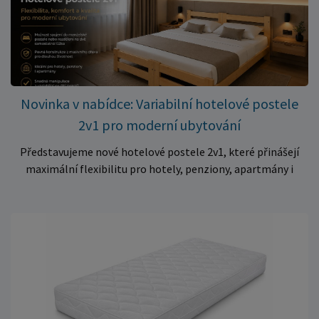
– jen 399 Kč Využijte této mimořádné nabídky a pořiďte
kvalitní matraci za cenu, která patří k nejvýhodnějším na
trhu. Akce platí pouze do vyprodání zásob. Nakupujte chytře a
ušetřete!
Novinka v nabídce: Variabilní hotelové postele
2v1 pro moderní ubytování
Představujeme nové hotelové postele 2v1, které přinášejí
maximální flexibilitu pro hotely, penziony, apartmány i
ubytovny. Díky chytrému řešení lze během několika okamžiků
vytvořit prostorné manželské lůžko, nebo postele rozdělit
na dvě samostatná jednolůžka podle aktuálních potřeb
hostů. Praktické řešení pro každé ubytování Hotelové
postele jsou navrženy s důrazem na vysokou odolnost,
stabilitu a dlouhou životnost. Robustní konstrukce z
kvalitního masivního dřeva zajistí spolehlivé používání i při
každodenním zatížení v komerčních provozech. Hlavní