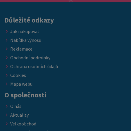
nebo ubytovacích kapacit. ➡️ Nabídka platí do vyprodání
skladových zásob.
Důležité odkazy
Jak nakupovat
Nabídka výnosu
Reklamace
Obchodní podmínky
Ochrana osobních údajů
Cookies
Mapa webu
O společnosti
O nás
Aktuality
Velkoobchod