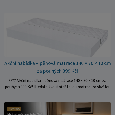
do rámu postele a poskytují matraci stabilní a rovnoměrnou
oporu. K dispozici jsou ve více rozměrech pro jednolůžkové i
dvoulůžkové postele. Aktuálně máme skladem velké
množství kusů, proto můžeme objednávky rychle expedovat.
Vyberte si vhodný rozměr a dopřejte své matraci kvalitní
podklad za výhodnou cenu.
Akční nabídka – pěnová matrace 140 × 70 × 10 cm
za pouhých 399 Kč!
???? Akční nabídka – pěnová matrace 140 × 70 × 10 cm za
pouhých 399 Kč! Hledáte kvalitní dětskou matraci za skvělou
cenu? Právě teď můžete pořídit pěnovou matraci 140 × 70 ×
10 cm za neuvěřitelných 399 Kč. ✅ Rozměr: 140 × 70 × 10 cm
✅ Pohodlné pěnové jádro pro komfortní spánek dítěte ✅
Skvělá volba do dětských postýlek ✅ Výjimečně výhodná cena