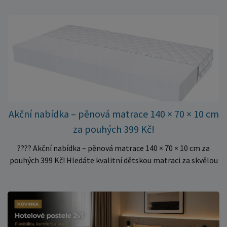
oporu. K dispozici jsou ve více rozměrech pro jednolůžkové i
dvoulůžkové postele. Aktuálně máme skladem velké
množství kusů, proto můžeme objednávky rychle expedovat.
Vyberte si vhodný rozměr a dopřejte své matraci kvalitní
podklad za výhodnou cenu.
Akční nabídka – pěnová matrace 140 × 70 × 10 cm
za pouhých 399 Kč!
???? Akční nabídka – pěnová matrace 140 × 70 × 10 cm za
pouhých 399 Kč! Hledáte kvalitní dětskou matraci za skvělou
cenu? Právě teď můžete pořídit pěnovou matraci 140 × 70 ×
10 cm za neuvěřitelných 399 Kč. ✅ Rozměr: 140 × 70 × 10 cm
✅ Pohodlné pěnové jádro pro komfortní spánek dítěte ✅
Skvělá volba do dětských postýlek ✅ Výjimečně výhodná cena
– jen 399 Kč Využijte této mimořádné nabídky a pořiďte