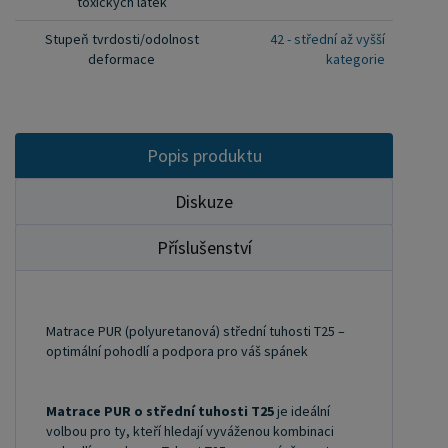
toxických látek
umožňuje přizpůsobení při změně poloh a
poskytuje dostatečnou oporu pro správné držení
Stupeň tvrdosti/odolnost
42 - střední až vyšší
deformace
kategorie
těla. Pro velkoobchodní spolupráci nás
kontaktujte na ondera@seznam.cz nebo se
zaregistrujte na našem webu (vpravo nahoře
"Uživatel").
Popis produktu
Diskuze
Příslušenství
Matrace PUR (polyuretanová) střední tuhosti T25 –
optimální pohodlí a podpora pro váš spánek
Matrace PUR o střední tuhosti T25
je ideální
volbou pro ty, kteří hledají vyváženou kombinaci