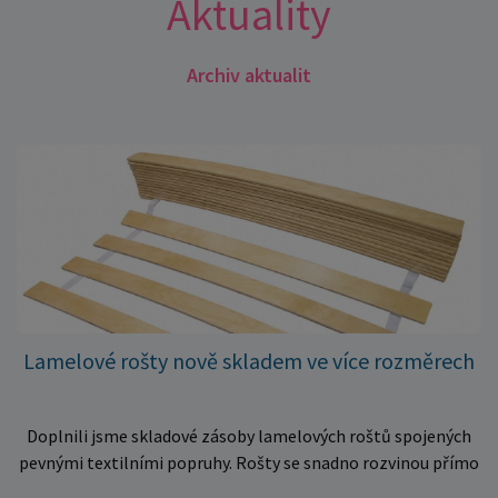
Aktuality
Archiv aktualit
Lamelové rošty nově skladem ve více rozměrech
Doplnili jsme skladové zásoby lamelových roštů spojených
pevnými textilními popruhy. Rošty se snadno rozvinou přímo
do rámu postele a poskytují matraci stabilní a rovnoměrnou