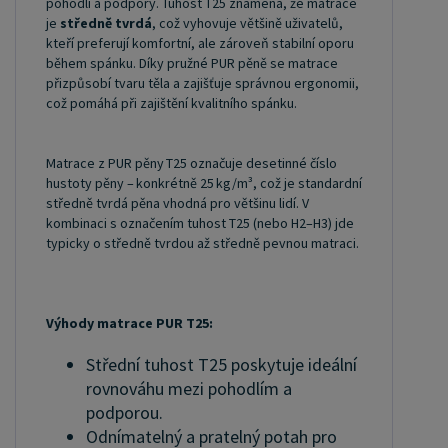
pohodlí a podpory. Tuhost T25 znamená, že matrace
je
středně tvrdá
, což vyhovuje většině uživatelů,
kteří preferují komfortní, ale zároveň stabilní oporu
během spánku. Díky pružné PUR pěně se matrace
přizpůsobí tvaru těla a zajišťuje správnou ergonomii,
což pomáhá při zajištění kvalitního spánku.
Matrace z PUR pěny T25 označuje desetinné číslo
hustoty pěny – konkrétně 25 kg/m³, což je standardní
středně tvrdá pěna vhodná pro většinu lidí. V
kombinaci s označením tuhost T25 (nebo H2–H3) jde
typicky o středně tvrdou až středně pevnou matraci.
Výhody matrace PUR T25:
Střední tuhost T25 poskytuje ideální
rovnováhu mezi pohodlím a
podporou.
Odnímatelný a pratelný potah pro