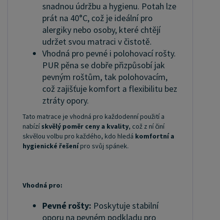
snadnou údržbu a hygienu. Potah lze
prát na 40°C, což je ideální pro
alergiky nebo osoby, které chtějí
udržet svou matraci v čistotě.
Vhodná pro pevné i polohovací rošty.
PUR pěna se dobře přizpůsobí jak
pevným roštům, tak polohovacím,
což zajišťuje komfort a flexibilitu bez
ztráty opory.
Tato matrace je vhodná pro každodenní použití a
nabízí
skvělý poměr ceny a kvality
, což z ní činí
skvělou volbu pro každého, kdo hledá
komfortní a
hygienické řešení
pro svůj spánek.
Vhodná pro:
Pevné rošty:
Poskytuje stabilní
oporu na pevném podkladu pro