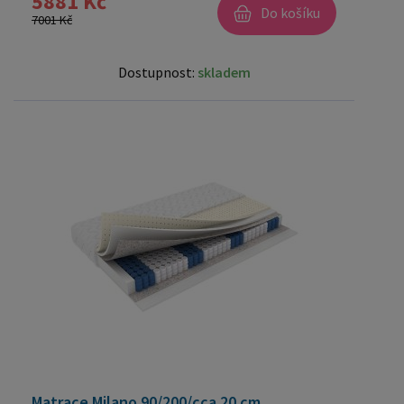
5881 Kč
Do košíku
7001 Kč
Dostupnost:
skladem
Matrace Milano 90/200/cca 20 cm