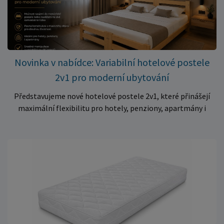
kvalitní matraci za cenu, která patří k nejvýhodnějším na
trhu. Akce platí pouze do vyprodání zásob. Nakupujte chytře a
ušetřete!
Novinka v nabídce: Variabilní hotelové postele
2v1 pro moderní ubytování
Představujeme nové hotelové postele 2v1, které přinášejí
maximální flexibilitu pro hotely, penziony, apartmány i
ubytovny. Díky chytrému řešení lze během několika okamžiků
vytvořit prostorné manželské lůžko, nebo postele rozdělit
na dvě samostatná jednolůžka podle aktuálních potřeb
hostů. Praktické řešení pro každé ubytování Hotelové
postele jsou navrženy s důrazem na vysokou odolnost,
stabilitu a dlouhou životnost. Robustní konstrukce z
kvalitního masivního dřeva zajistí spolehlivé používání i při
každodenním zatížení v komerčních provozech. Hlavní
výhody hotelových postelí ✔ Možnost spojení do manželské