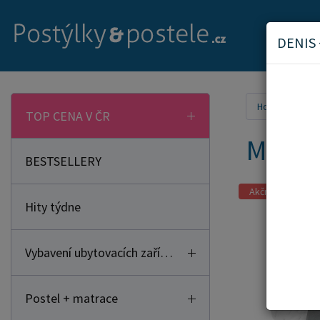
DENIS
Home
Mat
TOP CENA V ČR
Matra
BESTSELLERY
Akční zboží
Hity týdne
Vybavení ubytovacích zařízení
Postel + matrace