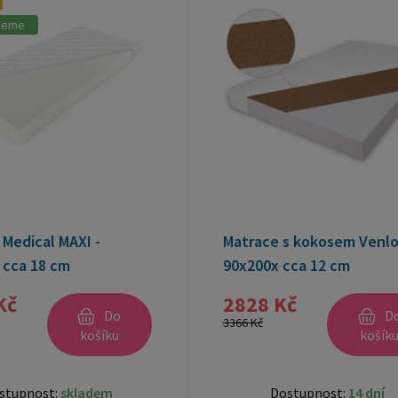
jeme
Medical MAXI -
Matrace s kokosem Venl
 cca 18 cm
90x200x cca 12 cm
Kč
2828 Kč
Do
D
3366 Kč
košíku
košík
stupnost:
skladem
Dostupnost:
14 dní