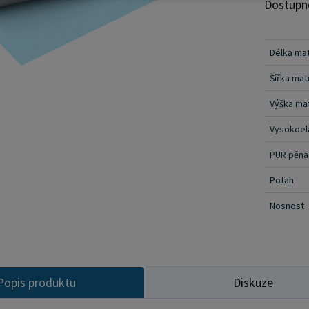
majiteli
Dostupn
Máte zá
nabízíme
Délka ma
zájmu o 
DIČ ) na 
Šířka ma
nákup př
Výška ma
Vysokoel
PUR pěna
Potah
Nosnost
Popis produktu
Diskuze