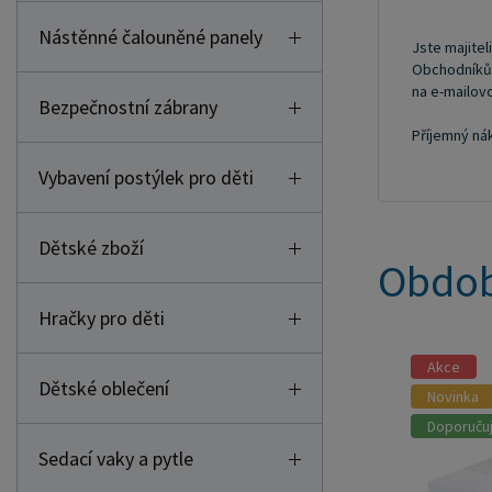
Nástěnné čalouněné panely
Jste majitel
Obchodníkům 
na e-mailo
Bezpečnostní zábrany
Příjemný ná
Vybavení postýlek pro děti
Dětské zboží
Obdob
Hračky pro děti
Akce
Dětské oblečení
Novinka
Doporuču
Sedací vaky a pytle