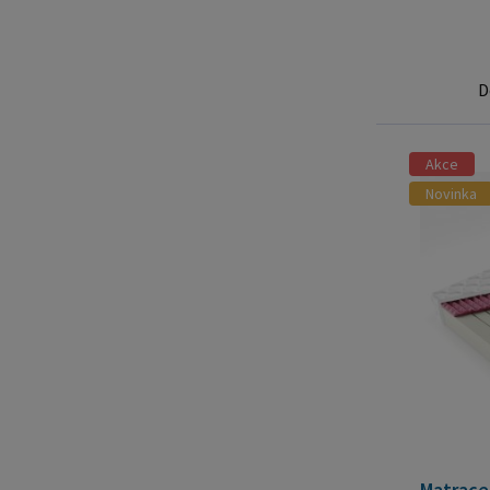
D
Akce
Novinka
Matrace