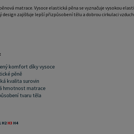
ěnová matrace. Vysoce elastická pěna se vyznačuje vysokou elasti
 design zajišťuje lepší přizpůsobení tělu a dobrou cirkulaci vzduch
:
ený komfort díky vysoce
tické pěně
ká kvalita surovin
ká hmotnost matrace
působení tvaru těla
 H2
H3
H4