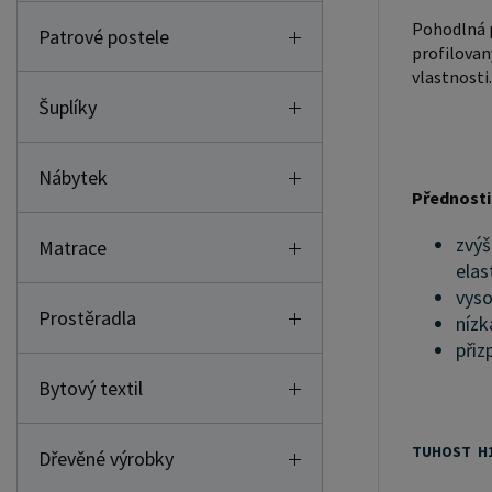
Pohodlná p
Patrové postele
profilovaný
vlastnosti.
Šuplíky
Nábytek
Přednosti
zvýš
Matrace
elas
vyso
Prostěradla
níz
přiz
Bytový textil
TUHOST H1
Dřevěné výrobky