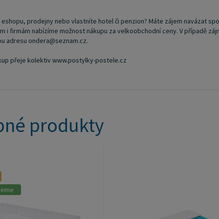
i eshopu, prodejny nebo vlastníte hotel či penzion? Máte zájem navázat spo
i firmám nabízíme možnost nákupu za velkoobchodní ceny. V případě zájmu o
vou adresu ondera@seznam.cz.
kup přeje kolektiv www.postylky-postele.cz
né produkty
jeme