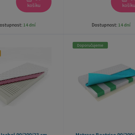
košíku
košík
ostupnost:
14 dní
Dostupnost:
14 dní
Doporučujeme
 Isabel 90/200/23 cm
Matrace Beatrice 90/200/