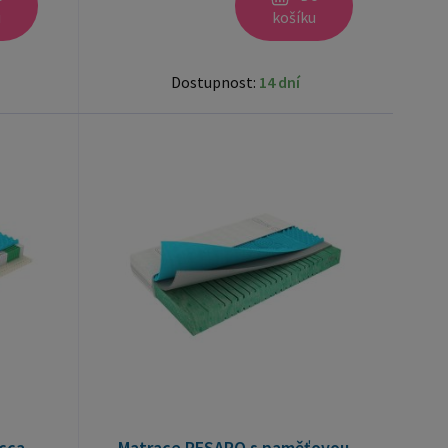
u
košíku
Dostupnost:
14 dní
cca
Matrace PESARO s paměťovou