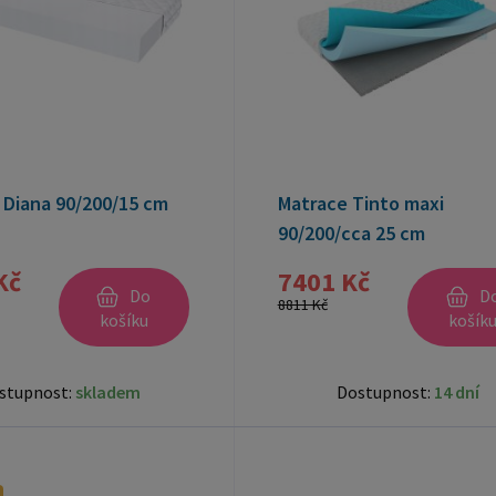
 Diana 90/200/15 cm
Matrace Tinto maxi
90/200/cca 25 cm
Kč
7401 Kč
Do
D
8811 Kč
košíku
košík
stupnost:
skladem
Dostupnost:
14 dní