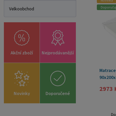
Novinka
Doporuču
Velkoobchod
Akční zboží
Nejprodávanější
Matrace 
90x200x
2973 
Novinky
Doporučené
zboží
Do