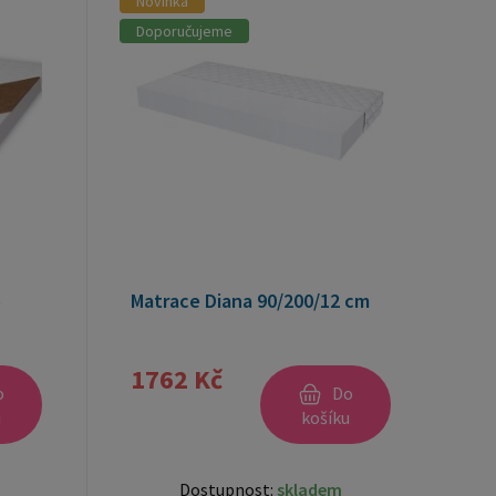
Novinka
Doporučujeme
o
Matrace Diana 90/200/12 cm
1762 Kč
o
Do
u
košíku
Dostupnost:
skladem