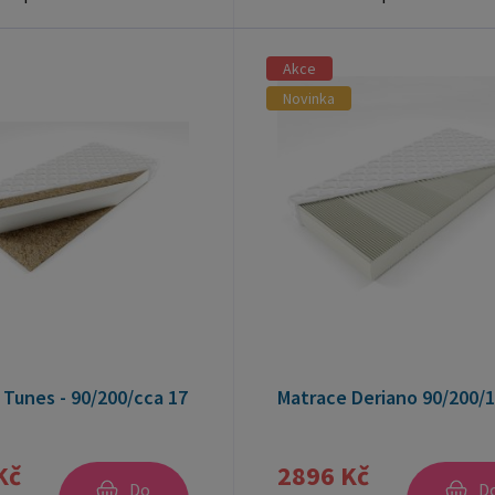
Akce
Novinka
 Tunes - 90/200/cca 17
Matrace Deriano 90/200/
Kč
2896 Kč
Do
D