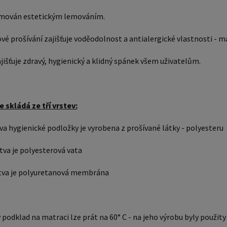
lemován estetickým lemováním.
vé prošívání zajišťuje voděodolnost a antialergické vlastnosti - ma
jišťuje zdravý, hygienický a klidný spánek všem uživatelům.
 skládá ze tří vrstev:
tva hygienické podložky je vyrobena z prošívané látky - polyesteru
stva je polyesterová vata
stva je polyuretanová membrána
 podklad na matraci lze prát na 60° C - na jeho výrobu byly použi