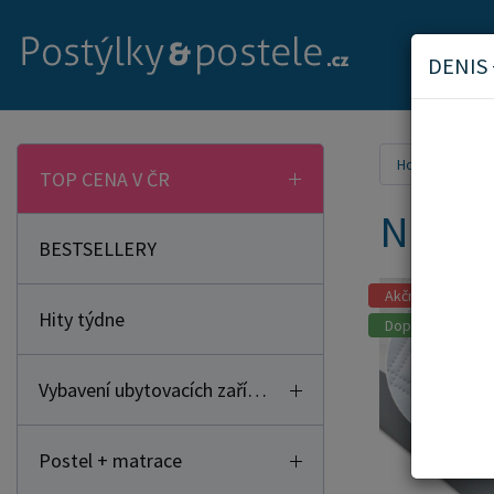
DENIS
Home
Mat
TOP CENA V ČR
Nepro
BESTSELLERY
Akční zboží
Hity týdne
Doporučujeme
Vybavení ubytovacích zařízení
Postel + matrace