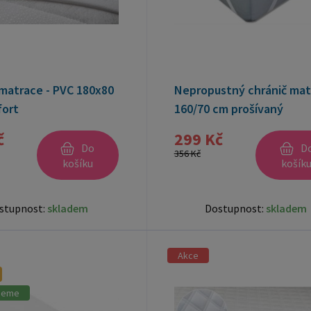
 matrace - PVC 180x80
Nepropustný chránič mat
ort
160/70 cm prošívaný
č
299 Kč
Do
D
356 Kč
košíku
košík
stupnost:
skladem
Dostupnost:
skladem
Akce
jeme