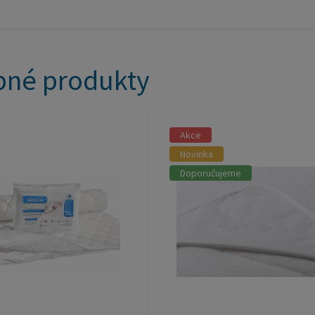
né produkty
Akce
Novinka
Doporučujeme