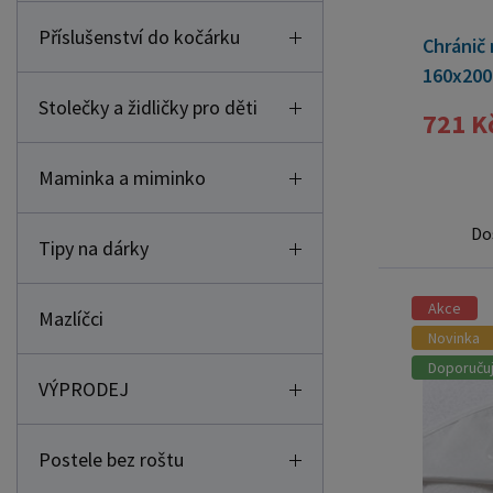
Příslušenství do kočárku
Chránič 
160x200
Stolečky a židličky pro děti
721 K
Maminka a miminko
Do
Tipy na dárky
Akce
Mazlíčci
Novinka
Doporuču
VÝPRODEJ
Postele bez roštu