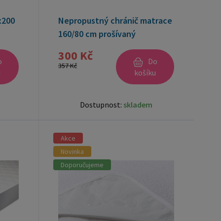
x200
Nepropustný chránič matrace
160/80 cm prošívaný
300 Kč
o
Do
357 Kč
u
košíku
Dostupnost:
skladem
Akce
Novinka
Doporučujeme