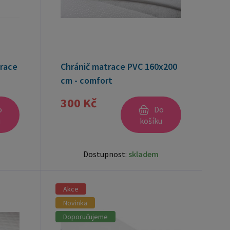
race
Chránič matrace PVC 160x200
cm - comfort
300 Kč
o
Do
u
košíku
Dostupnost:
skladem
Akce
Novinka
Doporučujeme