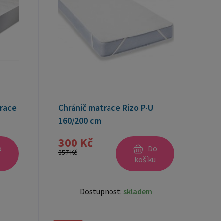
race
Chránič matrace Rizo P-U
160/200 cm
300 Kč
o
Do
357 Kč
u
košíku
Dostupnost:
skladem