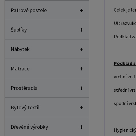
Celek je 
Patrové postele
Ultrazvuko
Šuplíky
Podklad za
Nábytek
Podklad se
Matrace
vrchní vrs
Prostěradla
střední vr
spodní vr
Bytový textil
Dřevěné výrobky
Hygienický