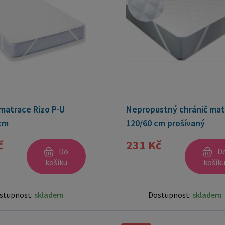
matrace Rizo P-U
Nepropustný chránič mat
cm
120/60 cm prošívaný
č
231 Kč
Do
D
košíku
košík
stupnost:
skladem
Dostupnost:
skladem