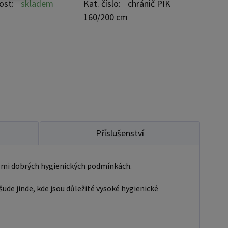
gické vlastnosti - materiály použité k výrobě.
ost:
skladem
Kat. číslo:
chránič PIK
zajišťuje zdravý, hygienický a klidný spánek všem
160/200 cm
ev: vrchní vrstva
ké podložky je vyrobena z prošívané látky -
 spodní vrstva
 membrána Hygienický podklad na matraci
 na 60° C - na jeho výrobu byly použity extrémně
materiály
Příslušenství
elmi dobrých hygienických podmínkách.
ude jinde, kde jsou důležité vysoké hygienické