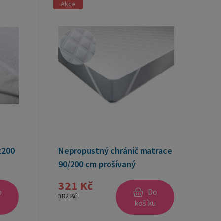
Akce
x200
Nepropustný chránič matrace
90/200 cm prošívaný
321 Kč
o
Do
382 Kč
u
košíku