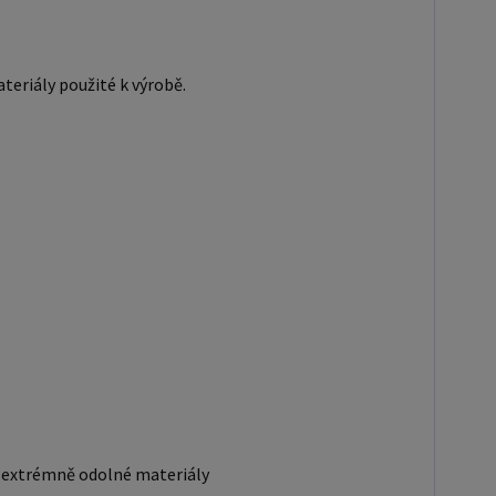
teriály použité k výrobě.
ty extrémně odolné materiály