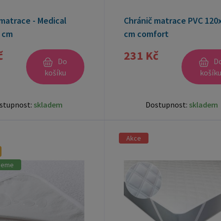
matrace - Medical
Chránič matrace PVC 120
 cm
cm comfort
č
231 Kč
Do
D
košíku
košík
stupnost:
skladem
Dostupnost:
skladem
Akce
jeme