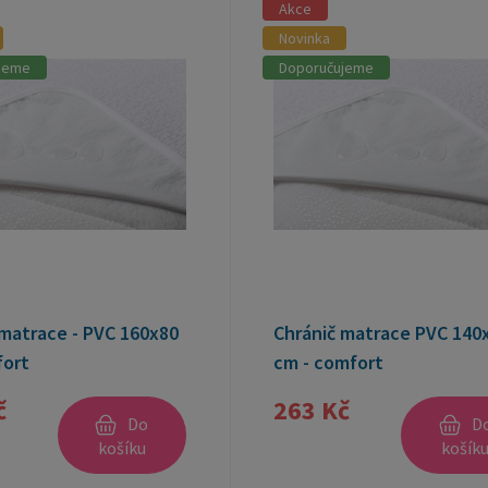
Akce
Novinka
jeme
Doporučujeme
 matrace - PVC 160x80
Chránič matrace PVC 140
ort
cm - comfort
č
263 Kč
Do
D
košíku
košík