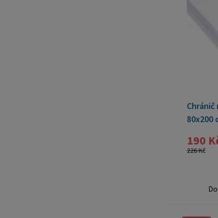
Chránič 
80x200 
190 K
226 Kč
Do