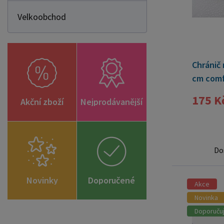
Velkoobchod
Chránič
cm comf
175 K
Akční zboží
Nejprodávanější
Do
Novinky
Doporučené
Akce
zboží
Novinka
Doporuču