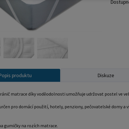
antialer
Dostupn
Podklad 
uživatelům. Podklad se skládá ze tří vrst
hygienic
polyesteru střední vrstva je polyesterová vata
je polyuretanová
lze prát
odolné 
Popis produktu
Diskuze
hránič matrace díky voděodolnosti umožňuje udržovat postel ve v
 určen pro domácí použití, hotely, penziony, pečovatelské domy a vš
a gumičky na rozích matrace.