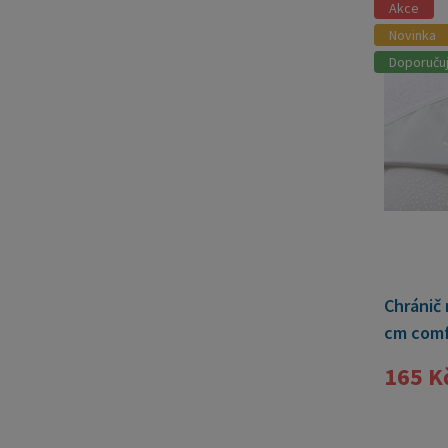
Akce
Novinka
Doporuču
Chránič
cm comf
165 K