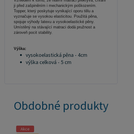
Vzhledem k tomu, že hlavní matraci překrývá, chrání
ji před zašpiněním i mechanickým poškozením.
Topper, který poskytuje vynikající oporu tělu a
vyznačuje se vysokou elasticitou. Použitá pěna,
spojuje výhody latexu a vysokoelastické pěny.
Umístěný na stávající matraci dodá pružnost a
zároveň pocit stability.
Výška:
vysokoelastická pěna - 4cm
výška celková - 5 cm
Obdobné produkty
Akce