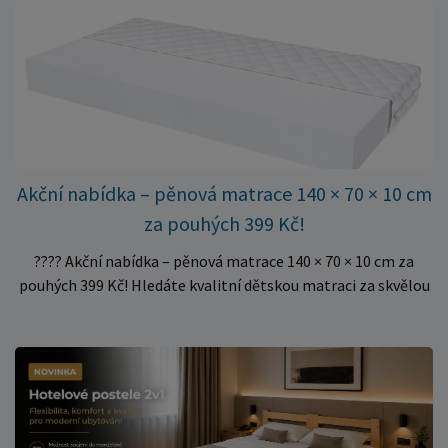
dvoulůžkové postele. Aktuálně máme skladem velké
množství kusů, proto můžeme objednávky rychle expedovat.
Vyberte si vhodný rozměr a dopřejte své matraci kvalitní
podklad za výhodnou cenu.
Akční nabídka – pěnová matrace 140 × 70 × 10 cm
za pouhých 399 Kč!
???? Akční nabídka – pěnová matrace 140 × 70 × 10 cm za
pouhých 399 Kč! Hledáte kvalitní dětskou matraci za skvělou
cenu? Právě teď můžete pořídit pěnovou matraci 140 × 70 ×
10 cm za neuvěřitelných 399 Kč. ✅ Rozměr: 140 × 70 × 10 cm
✅ Pohodlné pěnové jádro pro komfortní spánek dítěte ✅
Skvělá volba do dětských postýlek ✅ Výjimečně výhodná cena
– jen 399 Kč Využijte této mimořádné nabídky a pořiďte
kvalitní matraci za cenu, která patří k nejvýhodnějším na