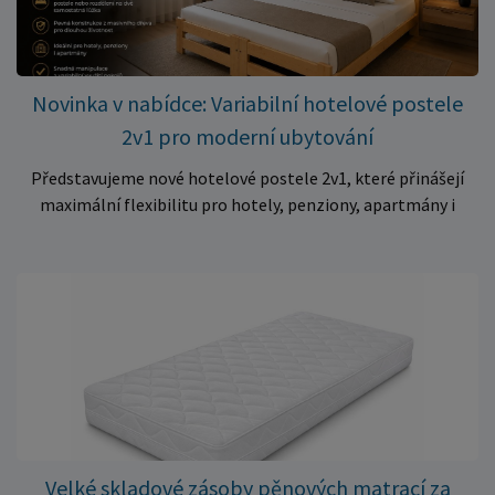
trhu. Akce platí pouze do vyprodání zásob. Nakupujte chytře a
ušetřete!
Novinka v nabídce: Variabilní hotelové postele
2v1 pro moderní ubytování
Představujeme nové hotelové postele 2v1, které přinášejí
maximální flexibilitu pro hotely, penziony, apartmány i
ubytovny. Díky chytrému řešení lze během několika okamžiků
vytvořit prostorné manželské lůžko, nebo postele rozdělit
na dvě samostatná jednolůžka podle aktuálních potřeb
hostů. Praktické řešení pro každé ubytování Hotelové
postele jsou navrženy s důrazem na vysokou odolnost,
stabilitu a dlouhou životnost. Robustní konstrukce z
kvalitního masivního dřeva zajistí spolehlivé používání i při
každodenním zatížení v komerčních provozech. Hlavní
výhody hotelových postelí ✔ Možnost spojení do manželské
postele nebo rozdělení na dvě samostatná lůžka ✔ Pevná
Velké skladové zásoby pěnových matrací za