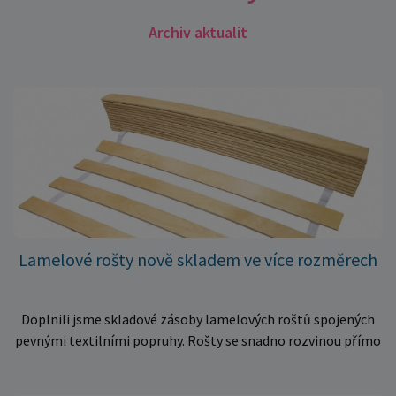
Archiv aktualit
Lamelové rošty nově skladem ve více rozměrech
Doplnili jsme skladové zásoby lamelových roštů spojených
pevnými textilními popruhy. Rošty se snadno rozvinou přímo
do rámu postele a poskytují matraci stabilní a rovnoměrnou
oporu. K dispozici jsou ve více rozměrech pro jednolůžkové i