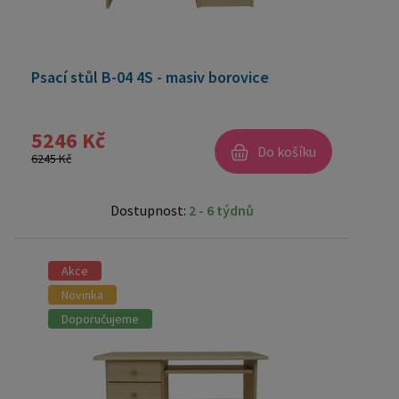
Psací stůl B-04 4S - masiv borovice
5246 Kč
Do košíku
6245 Kč
Dostupnost:
2 - 6 týdnů
Akce
Novinka
Doporučujeme