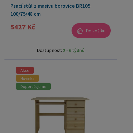
Psací stůl z masivu borovice BR105
100/75/48 cm
5427 Kč
Do košíku
Dostupnost:
2 - 6 týdnů
Akce
Novinka
Doporučujeme