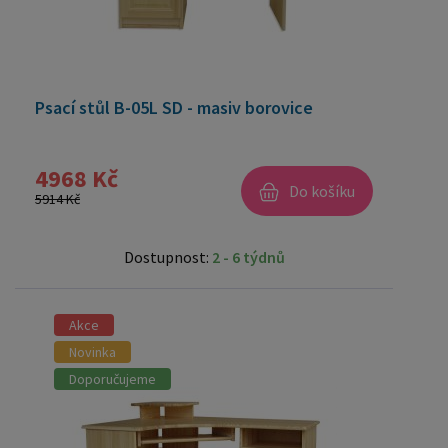
Psací stůl B-05L SD - masiv borovice
4968 Kč
Do košíku
5914 Kč
Dostupnost:
2 - 6 týdnů
Akce
Novinka
Doporučujeme