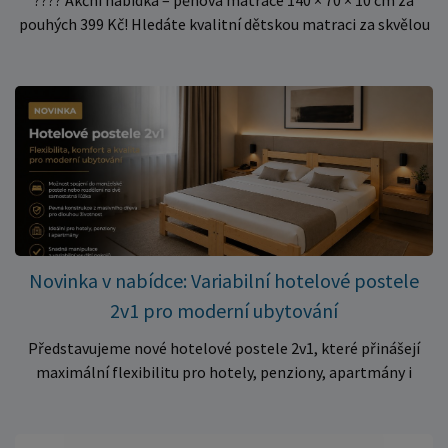
???? Akční nabídka – pěnová matrace 140 × 70 × 10 cm za
pouhých 399 Kč! Hledáte kvalitní dětskou matraci za skvělou
cenu? Právě teď můžete pořídit pěnovou matraci 140 × 70 ×
10 cm za neuvěřitelných 399 Kč. ✅ Rozměr: 140 × 70 × 10 cm
✅ Pohodlné pěnové jádro pro komfortní spánek dítěte ✅
Skvělá volba do dětských postýlek ✅ Výjimečně výhodná cena
– jen 399 Kč Využijte této mimořádné nabídky a pořiďte
kvalitní matraci za cenu, která patří k nejvýhodnějším na
trhu. Akce platí pouze do vyprodání zásob. Nakupujte chytře a
ušetřete!
Novinka v nabídce: Variabilní hotelové postele
2v1 pro moderní ubytování
Představujeme nové hotelové postele 2v1, které přinášejí
maximální flexibilitu pro hotely, penziony, apartmány i
ubytovny. Díky chytrému řešení lze během několika okamžiků
vytvořit prostorné manželské lůžko, nebo postele rozdělit
na dvě samostatná jednolůžka podle aktuálních potřeb