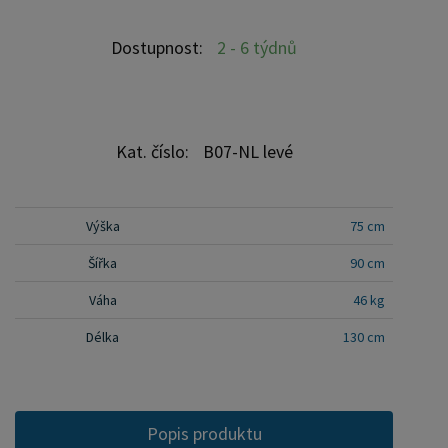
Barevné provedení olše, ořech nebo dub je v
příplatku 10%. Tuto možnost, uveďte do
Dostupnost:
2 - 6 týdnů
poznámky v objednávce.
Kat. číslo:
B07-NL levé
Výška
75 cm
Šířka
90 cm
Váha
46 kg
Délka
130 cm
Popis produktu