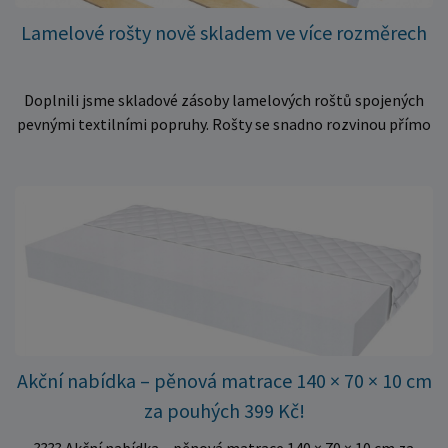
Lamelové rošty nově skladem ve více rozměrech
Doplnili jsme skladové zásoby lamelových roštů spojených
pevnými textilními popruhy. Rošty se snadno rozvinou přímo
do rámu postele a poskytují matraci stabilní a rovnoměrnou
oporu. K dispozici jsou ve více rozměrech pro jednolůžkové i
dvoulůžkové postele. Aktuálně máme skladem velké
množství kusů, proto můžeme objednávky rychle expedovat.
Vyberte si vhodný rozměr a dopřejte své matraci kvalitní
podklad za výhodnou cenu.
Akční nabídka – pěnová matrace 140 × 70 × 10 cm
za pouhých 399 Kč!