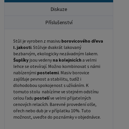
Diskuze
Příslušenství
Stůl je vyroben z masivu
borovicového dřeva
I. jakosti
. Stůlvje dvakrát lakovaný
bezbarvým, ekologicky nezávadným lakem.
Šuplíky
jsou vedeny
na kolejnicích
a velmi
lehce se otevírají. Možno kombinovat s námi
nabízenými
postelemi
. Masiv borovice
zajišťuje pevnost a stabilitu, tudíž i
dlohodobou spokojenost s užíváním. K
tomuto stolu nabízíme ve stejném odstínu
celou řadu
postelí
ve velmi přijatelných
cenových relacích. Barevné provedení olše,
ořech nebo dub je v příplatku 10%. Tuto
možnost, uveďte do poznámky v objednávce.