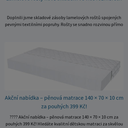
Doplnili jsme skladové zásoby lamelových roštů spojených
pevnými textilními popruhy. Rošty se snadno rozvinou přímo
do rámu postele a poskytují matraci stabilní a rovnoměrnou
oporu. K dispozici jsou ve více rozměrech pro jednolůžkové i
dvoulůžkové postele. Aktuálně máme skladem velké
množství kusů, proto můžeme objednávky rychle expedovat.
Vyberte si vhodný rozměr a dopřejte své matraci kvalitní
podklad za výhodnou cenu.
Akční nabídka – pěnová matrace 140 × 70 × 10 cm
za pouhých 399 Kč!
???? Akční nabídka – pěnová matrace 140 × 70 × 10 cm za
pouhých 399 Kč! Hledáte kvalitní dětskou matraci za skvělou