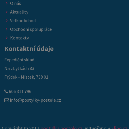
O nás
Aktuality
Velkoobchod
Obchodní spolupráce
Kontakty
Kontaktní údaje
Expediční sklad
Na zbytkách 83
Frýdek - Místek, 738 01
606 311 796
info@postylky-postele.cz
Copyright © 2017
postylky-postele.cz
. Vytvořeno v
Eline.cz