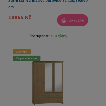
Šatní skříň z masivu borovice 81 120/190/60
cm
18865 Kč
Do košíku
Dostupnost:
2 - 4 týdny
Novinka
Doporučujeme