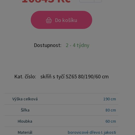
teplo domova. S pečlivým zpracováním a
přírodními detaily je tato šatní skříň nejen
praktickým řešením pro vaši garderobu, ale také
Do košíku
stylovým prvkem, který oživí vaši ložnici nebo
předsíň. Investujte do nábytku, který vydrží a
přináší krásu do vašeho prostoru. Skříň lze
Dostupnost:
2 - 4 týdny
kombinovat s námi nabízenými postelemi, nočními
stolky či komodami. Barevné provedení: ořech
nebo dub je za příplatek 10%. bílá nebo šedá je za
příplatek 30% Výběr příplatkového odstínu uveďte
Kat. číslo:
skříň s tyčí SZ65 80/190/60 cm
do poznámky v objednávce.
Výška celková
190 cm
Šířka
80 cm
Hloubka
60 cm
Materiál
borovicové dřevo I. jakosti