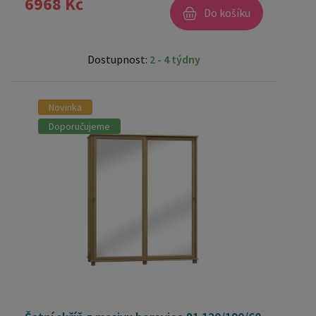
6968 Kč
Do košíku
Dostupnost:
2 - 4 týdny
Novinka
Doporučujeme