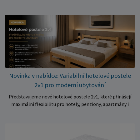
cenu? Právě teď můžete pořídit pěnovou matraci 140 × 70 ×
10 cm za neuvěřitelných 399 Kč. ✅ Rozměr: 140 × 70 × 10 cm
✅ Pohodlné pěnové jádro pro komfortní spánek dítěte ✅
Skvělá volba do dětských postýlek ✅ Výjimečně výhodná cena
– jen 399 Kč Využijte této mimořádné nabídky a pořiďte
kvalitní matraci za cenu, která patří k nejvýhodnějším na
trhu. Akce platí pouze do vyprodání zásob. Nakupujte chytře a
ušetřete!
Novinka v nabídce: Variabilní hotelové postele
2v1 pro moderní ubytování
Představujeme nové hotelové postele 2v1, které přinášejí
maximální flexibilitu pro hotely, penziony, apartmány i
ubytovny. Díky chytrému řešení lze během několika okamžiků
vytvořit prostorné manželské lůžko, nebo postele rozdělit
na dvě samostatná jednolůžka podle aktuálních potřeb
hostů. Praktické řešení pro každé ubytování Hotelové